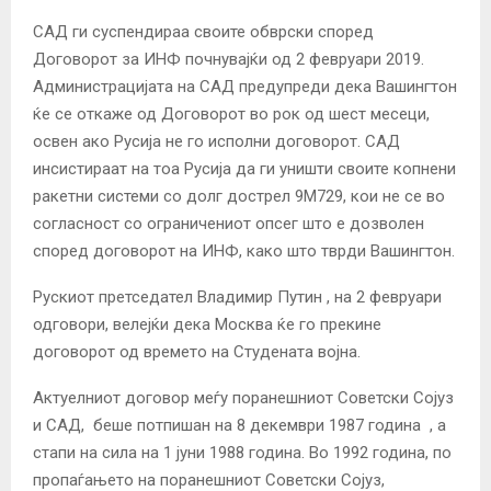
САД ги суспендираа своите обврски според
Договорот за ИНФ почнувајќи од 2 февруари 2019.
Администрацијата на САД предупреди дека Вашингтон
ќе се откаже од Договорот во рок од шест месеци,
освен ако Русија не го исполни договорот. САД
инсистираат на тоа Русија да ги уништи своите копнени
ракетни системи со долг дострел 9M729, кои не се во
согласност со ограничениот опсег што е дозволен
според договорот на ИНФ, како што тврди Вашингтон.
Рускиот претседател Владимир Путин , на 2 февруари
одговори, велејќи дека Москва ќе го прекине
договорот од времето на Студената војна.
Актуелниот договор меѓу поранешниот Советски Сојуз
и САД, беше потпишан на 8 декември 1987 година , а
стапи на сила на 1 јуни 1988 година. Во 1992 година, по
пропаѓањето на поранешниот Советски Сојуз,