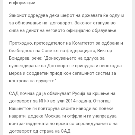
информации.
Законот одредува дека шефот на државата ќе одлучи
за обновување на договорот. Законот стапува во
сила на денот на неговото официјално објавување.
Претходно, претседателот на Комитетот за одбрана и
безбедност на Советот на федерацијата, Виктор
Бондарев, рече: “Донесувањето на одлука за
суспендирање на Договорот е принудна и неопходна
мерка и соодветен приод кон сегашниот систем за
контрола на оружјето.”
САД почнаа да ја обвинуваат Русија за кршење на
договорот за ИНФ во јули 2014 година. Оттогаш
Вашингтон ги повторува своите наводи во повеќе
наврати, додека Москва ги отфрла и ги унапредува
контра-тврдењата во врска со спроведувањето на
договорот од страна на САД.