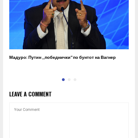
Мадуро: Путин „победнички“ по бунтот на Вагнер
О
п
LEAVE A COMMENT