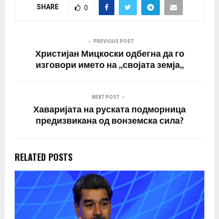
SHARE
0
Русија. Рускиот
претседател Владимир
Путин потпиша
федерални уставни
PREVIOUS POST
закони за прием на
Христијан Мицкоски одбегна да го
четири украински
изговори името на ,,својата земја,,
територии во Русија…
NEXT POST
Хаваријата на руската подморница
предизвикана од вонземска сила?
RELATED POSTS