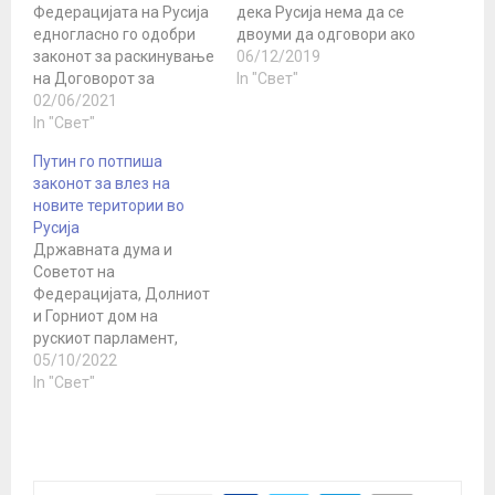
Федерацијата на Русија
дека Русија нема да се
едногласно го одобри
двоуми да одговори ако
законот за раскинување
Соединетите држави
06/12/2019
на Договорот за
распоредат балистички
In "Свет"
отворено небо.
02/06/2021
ракети. Сергеј Лавров
„Американците не
In "Свет"
изјави дека доколку тоа
оставија ниту најмал
се случи, тоа ќе доведе
Путин го потпиша
сомнеж дека нема да се
до реципрочна реакција
законот за влез на
вратат на договорот“,
од Русија. „Ќе имаме
новите територии во
изјави рускиот заменик
реакција за секој чекор“,
Русија
министер за
рече Лавров во Рим,
Државната дума и
надворешни работи
соопшти Ројтерс .…
Советот на
Сергеј Рјабков. Според
Федерацијата, Долниот
постапката за
и Горниот дом на
усвојување на законот
рускиот парламент,
во Русија, откако
вчера и во понеделник
05/10/2022
законот ќе биде…
ги ратификуваа
In "Свет"
документите за прием
на Луганската и
Доњецката народна
република, Запорожје и
Херсонската област во