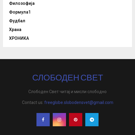
Филозофија
Формула1
Фудбал
Храна
ХРОНИКА
СЛОБОДЕН СВЕТ
Слободен Свет читај и мисли слободно
Contact us:
freeglobe.slobodensvet@gmail.com