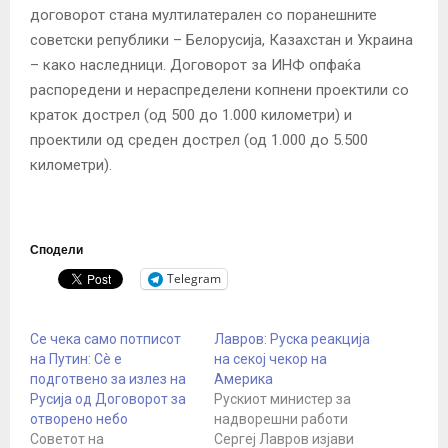
договорот стана мултилатерален со поранешните
советски републики – Белорусија, Казахстан и Украина
– како наследници. Договорот за ИНФ опфаќа
распоредени и нераспределени копнени проектили со
краток дострел (од 500 до 1.000 километри) и
проектили од среден дострел (од 1.000 до 5.500
километри).
Сподели
Telegram
Се чека само потписот
Лавров: Руска реакција
на Путин: Сè е
на секој чекор на
подготвено за излез на
Америка
Русија од Договорот за
Рускиот министер за
отворено небо
надворешни работи
Советот на
Сергеј Лавров изјави