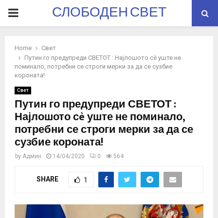
СЛОБОДЕН СВЕТ
PRIMARY
MENU
Home
Свет
Путин го предупреди СВЕТОТ : Најлошото сè уште не
поминало, потребни се строги мерки за да се сузбие
короната!
Свет
Путин го предупреди СВЕТОТ :
Најлошото сè уште не поминало,
потребни се строги мерки за да се
сузбие короната!
by
Админ
14/04/2020
0
564
SHARE
1