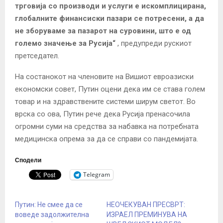
трговија со производи и услуги е искомплицирана,
глобалните финансиски пазари се потресени, а да
не зборуваме за пазарот на суровини, што е од
големо значење за Русија“
, предупреди рускиот
претседател.
На состанокот на членовите на Вишиот евроазиски
економски совет, Путин оцени дека им се става голем
товар и на здравствените системи ширум светот. Во
врска со ова, Путин рече дека Русија пренасочила
огромни суми на средства за набавка на потребната
медицинска опрема за да се справи со пандемијата.
Сподели
Telegram
Путин: Не смее да се
НЕОЧЕКУВАН ПРЕСВРТ:
воведе задолжителна
ИЗРАЕЛ ПРЕМИНУВА НА