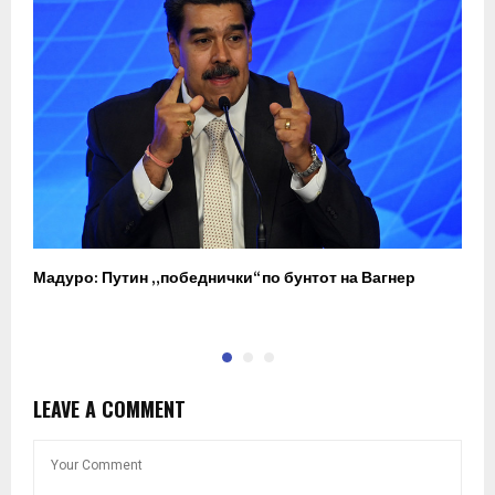
Мадуро: Путин „победнички“ по бунтот на Вагнер
О
п
LEAVE A COMMENT