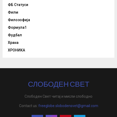
ФБ Статуси
Филм
Филозофија
Формула1
Фудбал
Храна
ХРОНИКА
СЛОБОДЕН СВЕТ
Слободен Свет читај и мисли слободно
Contact us:
freeglobe.slobodensvet@gmail.com