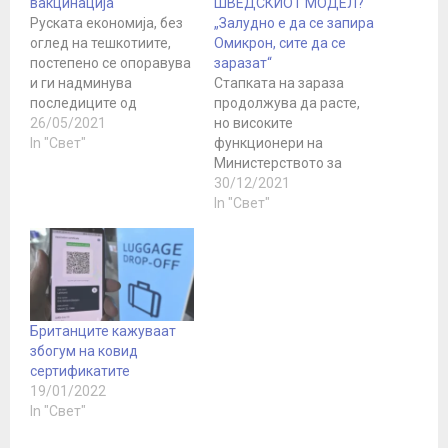
вакцинација
ШВЕДСКИОТ МОДЕЛ?
Руската економија, без
„Залудно е да се запира
оглед на тешкотиите,
Омикрон, сите да се
постепено се опоравува
заразат“
и ги надминува
Стапката на зараза
последиците од
продолжува да расте,
пандемијата на корона
26/05/2021
но високите
вирусот, изјави рускиот
In "Свет"
функционери на
претседател Владимир
Министерството за
Путин. Тој исто така
здравство, наводно,
30/12/2021
укажа на потребата од
овојпат не
In "Свет"
вакцинирање на што
размислуваат за
поголем број граѓани со
заострување на
цел да се намалат
мерките, туку за
ризиците од ширење на
преминување на
болеста. - Руската
стратегијата за
економија, и…
колективен имунитет,
Британците кажуваат
пишува „Тајмс оф
збогум на ковид
Израел“. Во средата во
сертификатите
Израел се откриени
19/01/2022
17.260 активни случаи,
In "Свет"
што е двојно повеќе од
минатата недела. Тој