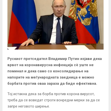
Рускиот претседател Владимир Путин изјави дека
врвот на коронавирусна инфекција сè уште не
поминал и дека само со консолидирање на
напорите на меѓународната заедница е можно
борбата против оваа зараза да биде ефективна.
Тој истакна дека за борба против корона вирусот,
треба да се воведат строги вонредни мерки за да се
запре неговото ширење.