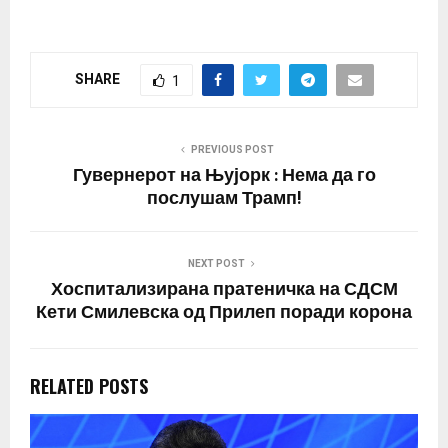
број…
SHARE
1
PREVIOUS POST
Гувернерот на Њујорк : Нема да го
послушам Трамп!
NEXT POST
Хоспитализирана пратеничка на СДСМ
Кети Смилевска од Прилеп поради корона
RELATED POSTS