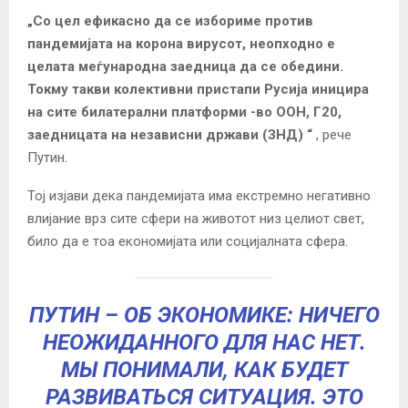
„Со цел ефикасно да се избориме против
пандемијата на корона вирусот, неопходно е
целата меѓународна заедница да се обедини.
Токму такви колективни пристапи Русија иницира
на сите билатерални платформи -во ООН, Г20,
заедницата на независни држави (ЗНД) “
, рече
Путин.
Тој изјави дека пандемијата има екстремно негативно
влијание врз сите сфери на животот низ целиот свет,
било да е тоа економијата или социјалната сфера.
ПУТИН – ОБ ЭКОНОМИКЕ: НИЧЕГО
НЕОЖИДАННОГО ДЛЯ НАС НЕТ.
МЫ ПОНИМАЛИ, КАК БУДЕТ
РАЗВИВАТЬСЯ СИТУАЦИЯ. ЭТО