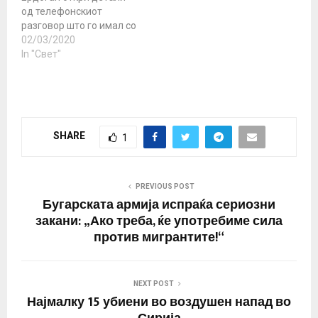
исполнува сите свои
од телефонскиот
обврски. Тој исто така
разговор што го имал со
истакна дека
рускиот претседател
02/03/2020
ситуацијата во Идлиб,
Владимир Путин, по
In "Свет"
каде што се уште…
ескалацијата на
конфликтот во Сирија,
во кој загинаа повеќе од
30 турски војници во
последните неколку
SHARE
1
дена. Разговарав на
телефон со Путин.
Отворено го прашав
каква работа има тој …
PREVIOUS POST
Бугарската армија испраќа сериозни
закани: „Ако треба, ќе употребиме сила
против мигрантите!“
NEXT POST
Најмалку 15 убиени во воздушен напад во