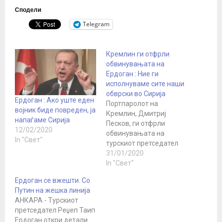
Сподели
Telegram
Кремлин ги отфрли
обвинувањата на
Ердоган : Ние ги
исполнуваме сите наши
обврски во Сирија
Ердоган : Ако уште еден
Портпаролот на
војник биде повреден, ја
Кремлин, Дмитриј
напаѓаме Сирија
Песков, ги отфрли
12/02/2020
обвинувањата на
In "Свет"
турскиот претседател
Реџеп Таип Ердоган
31/01/2020
дека Русија не ги
In "Свет"
почитува договорите во
Ердоган се вжешти. Со
врска со Сирија, велејќи
Путин на жешка линија
дека ситуацијата е
АНКАРА - Турскиот
сосема спротивна и
претседател Реџеп Таип
дека Русија ги
Ердоган откри детали