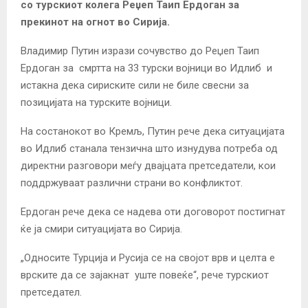
со турскиот колега Реџеп Таип Ердоган за
прекинот на огнот во Сирија.
Владимир Путин изрази сочувство до Реџеп Таип
Ердоган за смртта на 33 турски војници во Идлиб и
истакна дека сириските сили не биле свесни за
позицијата на турските војници.
На состанокот во Кремљ, Путин рече дека ситуацијата
во Идлиб станала тензична што изнудува потреба од
директни разговори меѓу двајцата претседатели, кои
поддржуваат различни страни во конфликтот.
Ердоган рече дека се надева оти договорот постигнат
ќе ја смири ситуацијата во Сирија.
„Односите Турција и Русија се на својот врв и целта е
врските да се зајакнат уште повеќе“, рече турскиот
претседател.