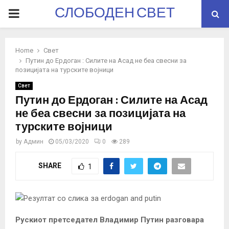
СЛОБОДЕН СВЕТ
PRIMARY
MENU
Home
Свет
Путин до Ердоган : Силите на Асад не беа свесни за
позицијата на турските војници
Свет
Путин до Ердоган : Силите на Асад
не беа свесни за позицијата на
турските војници
by
Админ
05/03/2020
0
289
SHARE
1
Рускиот претседател Владимир Путин разговара