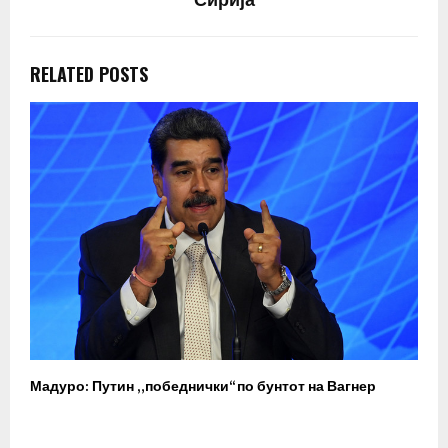
Сирија
RELATED POSTS
Мадуро: Путин „победнички“ по бунтот на Вагнер
О
п