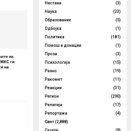
Настани
(3)
Наука
(23)
Образование
(5)
Одбојка
(1)
Политика
(181)
Помош и донации
(1)
Проза
(3)
вите на
 МКС ги
Психологија
(15)
и на
Разно
(19)
Ракомет
(11)
Реакции
(31)
Регион
(290)
Религија
(17)
Репортажа
(4)
Свет
(2,888)
Скопје
(9)