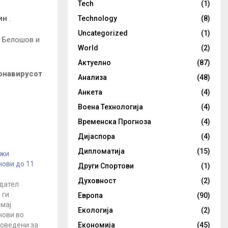
Tech
(1)
ин
.
Technology
(8)
Uncategorized
(1)
ј Белошов и
World
(2)
Актуелно
(87)
онавирусот
Анализа
(48)
Анкета
(4)
Воена Технологија
(4)
Временска Прогноза
(4)
Дијаспора
(4)
Дипломатија
(15)
лжи
нови до 11
Други Спортови
(1)
Духовност
(2)
дател
 ги
Европа
(90)
мај
Екологија
(2)
нови во
воведени за
Економија
(45)