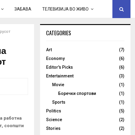
ЗАБАВА
ТЕЛЕВИЗИЈА ВО ЖИВО
CATEGORIES
ирусот
на
Art
(7)
от
Economy
(6)
Editor's Picks
(6)
Entertainment
(3)
Movie
(1)
Боречки спортови
(1)
Sports
(1)
Politics
(5)
а работна
Science
(2)
т, соопшти
Stories
(2)