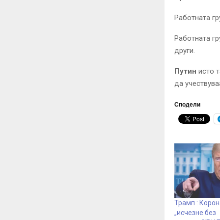
Работната гру
Работната гр
други.
Путин
исто т
да учествува
Сподели
Трамп : Корон
„исчезне без