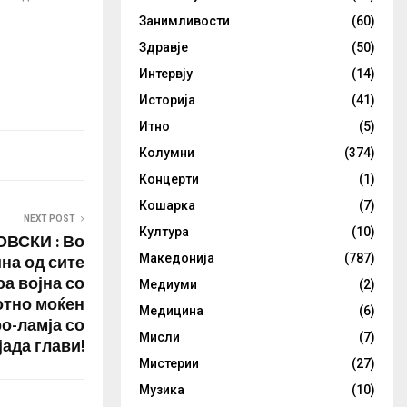
ирењето на
Занимливости
(60)
Здравје
(50)
 мерки
ат укинати
Интервју
(14)
ил, но Путин
Историја
(41)
 сè уште не
рвот на
Итно
(5)
ренесува
Колумни
(374)
Концерти
(1)
Кошарка
(7)
NEXT POST
Култура
(10)
ВСКИ : Во
шна од сите
Македонија
(787)
оа војна со
Медиуми
(2)
отно моќен
Медицина
(6)
о-ламја со
Мисли
(7)
јада глави!
Мистерии
(27)
Музика
(10)