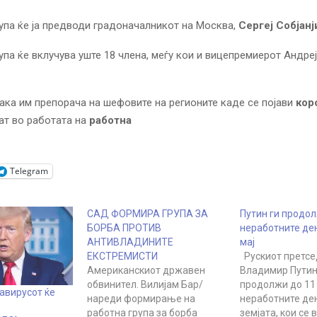
па ќе ја
предводи градоначалникот на Москва,
Сергеј Собјанј
упа ќе вклучува уште 18 члена, меѓу кои и вицепремиерот Андре
ака им препорача на шефовите на регионите каде се појави
кор
ат во работата на
работна
Telegram
САД ФОРМИРА ГРУПА ЗА
Путин ги продо
БОРБА ПРОТИВ
неработните де
АНТИВЛАДИНИТЕ
мај
ЕКСТРЕМИСТИ
Рускиот претсе
Американскиот државен
Владимир Путин
обвинител. Вилијам Бар/
продолжи до 11 
авирусот ќе
нареди формирање на
неработните де
работна група за борба
земјата, кои се 