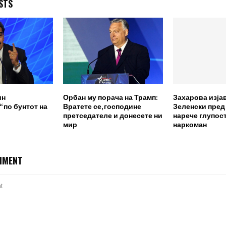
STS
ин
Орбан му порача на Трамп:
Захарова изја
 по бунтот на
Вратете се, господине
Зеленски пред
претседателе и донесете ни
нарече глупост
мир
наркоман
MMENT