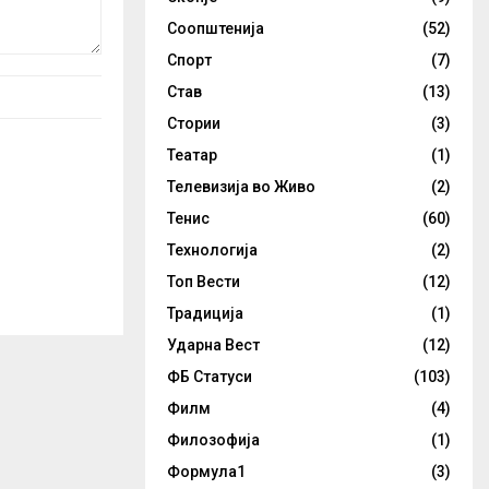
Соопштенија
(52)
Спорт
(7)
Став
(13)
Стории
(3)
Театар
(1)
Телевизија во Живо
(2)
Тенис
(60)
Технологија
(2)
Топ Вести
(12)
Традиција
(1)
Ударна Вест
(12)
ФБ Статуси
(103)
Филм
(4)
Филозофија
(1)
Формула1
(3)