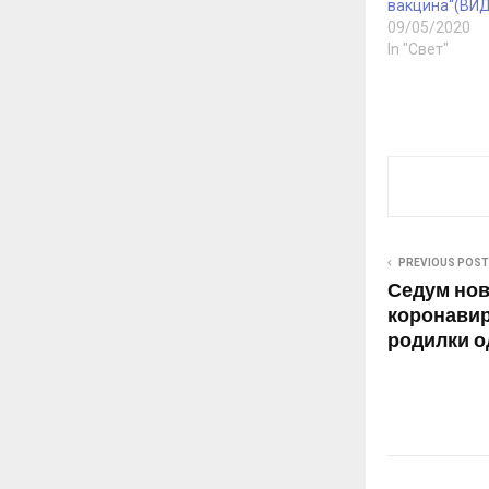
вакцина“(ВИ
09/05/2020
In "Свет"
PREVIOUS POST
Седум нов
коронавиру
родилки о