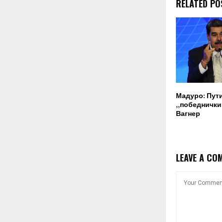
RELATED PO
Мадуро: Пут
„победнички“
Вагнер
LEAVE A CO