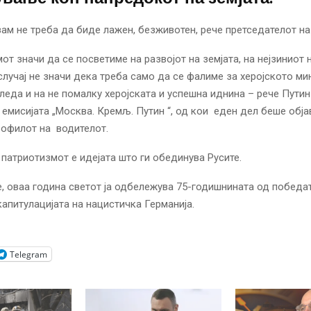
зам не треба да биде лажен, безживотен, рече претседателот на 
от значи да се посветиме на развојот на земјата, на нејзиниот 
 случај не значи дека треба само да се фалиме за херојското мин
гледа и на не помалку херојската и успешна иднина – рече Путин
 емисијата
„Москва. Кремљ. Путин “, од кои
еден дел беше обја
рофилот на водителот.
 патриотизмот е идејата што ги обединува Русите.
, оваа година светот ја одбележува 75-годишнината од победа
апитулацијата на нацистичка Германија.
Telegram