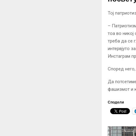
Тој патриоти
– Патриотизм
тоа во никој
треба да се 
интервјуто за
Инстаграм п
Според него,
Да потсетиме
фашизмот и к
Сподели