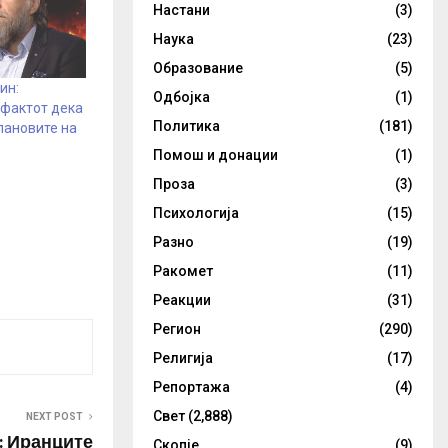
Настани
(3)
Наука
(23)
Образование
(5)
ин:
Одбојка
(1)
 фактот дека
Политика
(181)
лановите на
Помош и донации
(1)
Проза
(3)
Психологија
(15)
Разно
(19)
Ракомет
(11)
Реакции
(31)
Регион
(290)
Религија
(17)
Репортажа
(4)
Свет
(2,888)
NEXT POST
 Иранците
Скопје
(9)