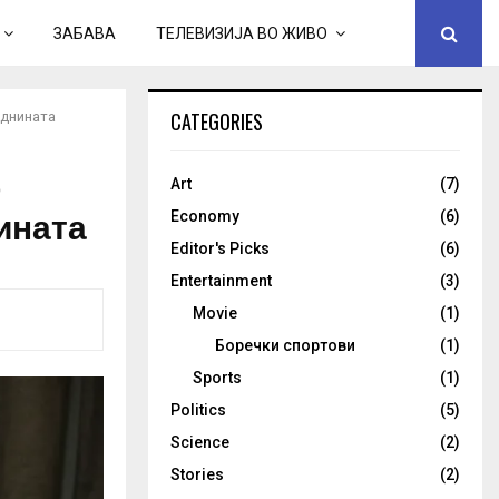
ЗАБАВА
ТЕЛЕВИЗИЈА ВО ЖИВО
CATEGORIES
иднината
о
Art
(7)
нината
Economy
(6)
Editor's Picks
(6)
Entertainment
(3)
Movie
(1)
Боречки спортови
(1)
Sports
(1)
Politics
(5)
Science
(2)
Stories
(2)