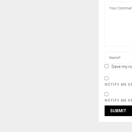
Save my na
NOTIFY ME O
NOTIFY ME O