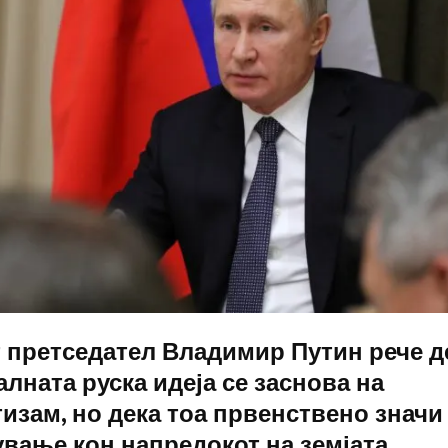
 претседател Владимир Путин рече д
лната руска идеја се заснова на
изам, но дека тоа првенствено значи
вање кон напредокот на земјата.