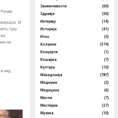
Занимливости
(60)
Русија.
Здравје
(50)
Интервју
(14)
напредок. И
ато, туку
Историја
(41)
 во
Итно
(5)
вен на
Колумни
(374)
Концерти
(1)
Кошарка
(7)
Култура
(10)
та над
Македонија
(787)
Медиуми
(2)
Медицина
(6)
Мисли
(7)
Мистерии
(27)
Музика
(10)