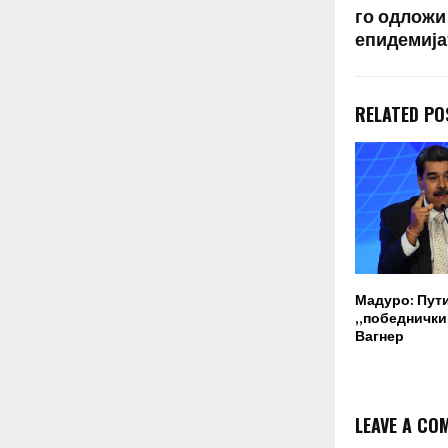
го одложи
епидемија
RELATED PO
Мадуро: Пут
„победнички“
Вагнер
LEAVE A CO