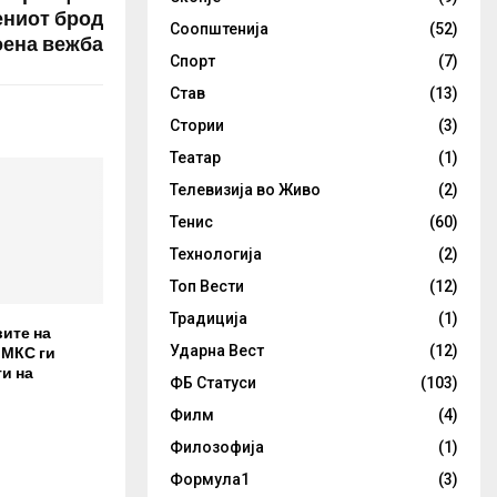
ениот брод
Соопштенија
(52)
оена вежба
Спорт
(7)
Став
(13)
Стории
(3)
Театар
(1)
Телевизија во Живо
(2)
Тенис
(60)
Технологија
(2)
Топ Вести
(12)
Традиција
(1)
вите на
 МКС ги
Ударна Вест
(12)
и на
ФБ Статуси
(103)
Филм
(4)
Филозофија
(1)
Формула1
(3)