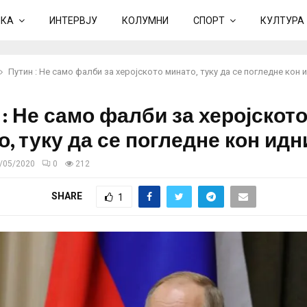
ИКА
ИНТЕРВЈУ
КОЛУМНИ
СПОРТ
КУЛТУРА
Путин : Не само фалби за херојското минато, туку да се погледне кон 
: Не само фалби за херојскот
, туку да се погледне кон ид
/05/2020
0
212
SHARE
1