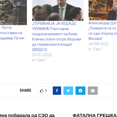
Александар Дуг
„ГЕРМАНИЈА ЈА ИЗДАДЕ
: Петте
„Помирете се со
УКРАИНА! Разочаран
тпоставки на
сè оди според п
градоначалникот на Киев,
ладимир Путин
Москва“
Кличко упати остри зборови
20/08/2022
до германската влада!
In "Свет"
(ВИДЕО)
25/01/2022
In "Свет"
SHARE
1
ина побарала од СЗО да
ФАТАЛНА ГРЕШКА: