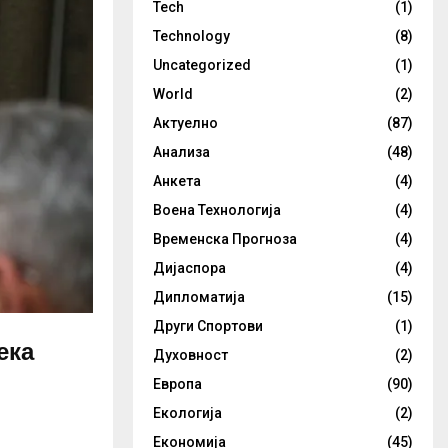
Tech
(1)
Technology
(8)
Uncategorized
(1)
World
(2)
Актуелно
(87)
Анализа
(48)
Анкета
(4)
Воена Технологија
(4)
Временска Прогноза
(4)
Дијаспора
(4)
Дипломатија
(15)
Други Спортови
(1)
ека
Духовност
(2)
Европа
(90)
Екологија
(2)
Економија
(45)