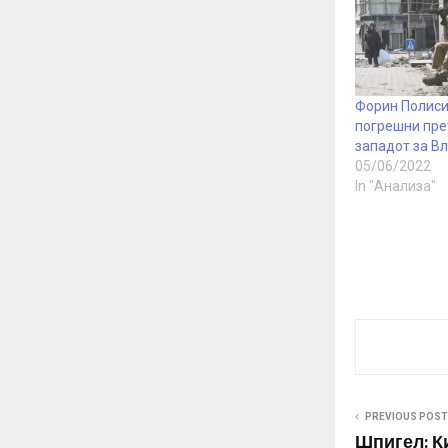
Форин Полиси
погрешни пре
западот за В
05/06/2022
In "Анализа"
PREVIOUS POST
Шпигел: К