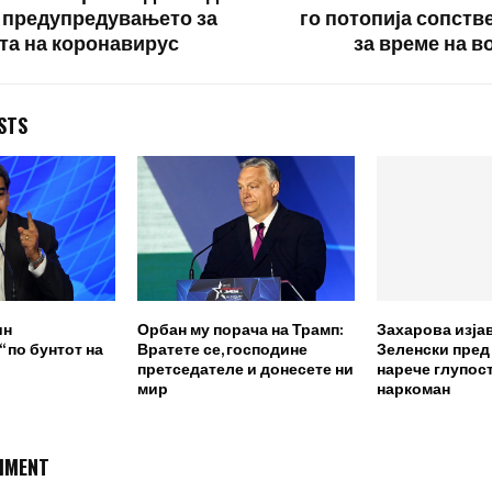
 предупредувањето за
го потопија сопств
та на коронавирус
за време на в
STS
ин
Орбан му порача на Трамп:
Захарова изја
 по бунтот на
Вратете се, господине
Зеленски пред
претседателе и донесете ни
нарече глупост
мир
наркоман
MMENT