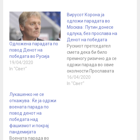
Вирусот Корона ја
одложи парадата во
Москва : Путин донесе
одлука, без прослава на
Денот на победата
Одложена парадата по
Рускиот претседател
повод Денот на
смета дека би било
победата во Русија
премногу ризично да се
19/04/2020
одржи парада во овие
In "Свет"
околности Прославата
на Денот на победата
16/04/2020
нема да се одржи на 9
In "Свет"
мај во Москва, одлучи
Лукашенко не се
рускиот
откажува : Ќе ја одржи
претседател Владимир
воената парада по
Путин . „Одржувањето
повод денот на
на парадата би било
победата над
премногу ризично,
фашизмот и покрај
поради
пандемијата
коронавирусот во овој
Воената парада во
момент“, рече