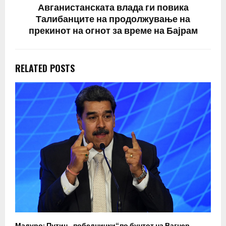
Авганистанската влада ги повика
Талибанците на продолжување на
прекинот на огнот за време на Бајрам
RELATED POSTS
Мадуро: Путин „победнички“ по бунтот на Вагнер
О