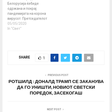
Белорусија ќебиде
претседателот Путин.
одржана и покрај
Воената парада
пандемијата на корона
традиционално…
вирусот. Претседателот
рече дека парадата не
05/05/2020
може туку така да се
In "Свет"
откаже Белорусија ќеја
одржи традиционална
годишна воена парада
за Денот на победата,
рече претседателот
SHARE
1
Александар Лукашенко .
- Морам да кажам дека
не можеме да ја
откажеме парадата.
PREVIOUS POST
Едноставно…
РОТШИЛД : ДОНАЛД ТРАМП СЕ ЗАКАНУВА
ДА ГО УНИШТИ, НОВИОТ СВЕТСКИ
ПОРЕДОК, ЗАСЕКОГАШ
NEXT POST