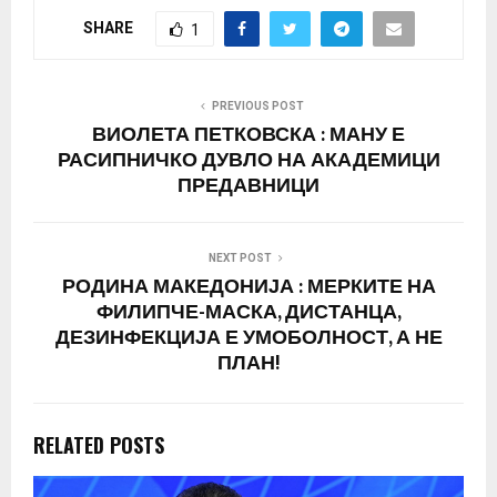
зараза да биде
SHARE
1
ефективна. Тој истакна
дека за борба против
корона вирусот, треба
да се воведат строги
PREVIOUS POST
вонредни мерки за да…
ВИОЛЕТА ПЕТКОВСКА : МАНУ Е
РАСИПНИЧКО ДУВЛО НА АКАДЕМИЦИ
ПРЕДАВНИЦИ
NEXT POST
РОДИНА МАКЕДОНИЈА : МЕРКИТЕ НА
ФИЛИПЧЕ-МАСКА, ДИСТАНЦА,
ДЕЗИНФЕКЦИЈА Е УМОБОЛНОСТ, А НЕ
ПЛАН!
RELATED POSTS