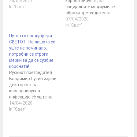
пандемијата на корона
26/05/2021
корона вирусот, на
вирусот, изјави рускиот
In "Свет"
социјалните медиуми се
претседател Владимир
обрати претседателот
Путин. Тој исто така
на руската федерација,
07/04/2020
укажа на потребата од
Владимир Путин
In "Свет"
вакцинирање на што
Борбата продолжува.
Путин го предупреди
поголем број граѓани со
Русија почна да тестира
СВЕТОТ : Најлошото сè
цел да се намалат
два вида лекови за
уште не поминало,
ризиците од ширење на
коронавирус. . Ниското
потребни се строги
болеста. - Руската
ниво на смрт на луѓето
мерки за да се сузбие
економија, и…
од вирусот во Русија го
короната!
докажува тоа. Покрај
Рускиот претседател
тоа, сега секој жител…
Владимир Путин изјави
дека врвот на
коронавирусна
инфекција сè уште не
поминал и дека само со
14/04/2020
консолидирање на
In "Свет"
напорите на
меѓународната
заедница е можно
борбата против оваа