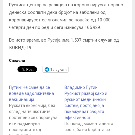
Рускиот центар за реакција на корона вирусот порано
денеска соопшти дека бројот на заболени од
коронавирусот се зголемил за повеќе од 10 000
четврти ден по ред и сега изнесува 165.929.
Во исто време, во Русија има 1.537 смртни случаи од
КОВИД-19.
Сподели
Telegram
Путин: Не смее да се
Владимир Путин :
воведе задолжителна
Рускиот развој како и
вакцинација
рускиот медицински
Руската економија, без
систем, постојано ја
оглед на тешкотиите,
покажуваат својата
постепено се опоравува
ефективност
и ги надминува
По повод моменталната
последиците од
состојба во борбата со