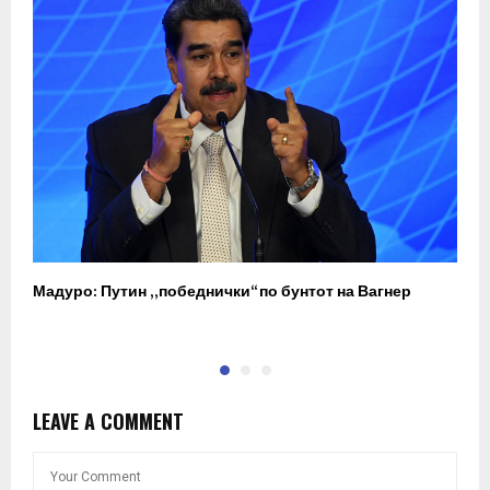
Мадуро: Путин „победнички“ по бунтот на Вагнер
О
п
LEAVE A COMMENT