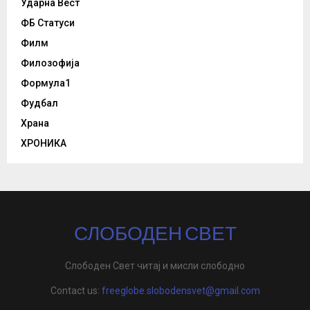
Ударна Вест
ФБ Статуси
Филм
Филозофија
Формула1
Фудбал
Храна
ХРОНИКА
СЛОБОДЕН СВЕТ
Слободен Свет читај и мисли слободно
Contact us:
freeglobe.slobodensvet@gmail.com