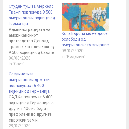
Студен туш за Меркел :
Трамп повлекува 9.500
американски војници од
Германија
Администрацијата на
Кога Европа може да се
американскиот
ослободи од
претседател Доналд
американското влијание
Трамп ќе повлече околу
08/07/2020
9.500 војници од базите
In "Колумни"
во Германија,
06/06/2020
вклучително и ловци
In "Свет"
Ф-16, јавуваат
Соединетите
медиумите во САД.
американски држави
„Њујорк Тајмс“ пишува
повлекуваат 6.400
дека со оваа одлука
војници од Германија
Трамп испраќа
САД ќе повлечат 6.400
прилично студена
војници од Германија, а
порака до еден од
други 5.400 ќе бидат
најголемите сојузници
префрлени во другите
во НАТО, со новата
европски земји,
распределба на силите
соопштија денеска
29/07/2020
ќе се ограничи…