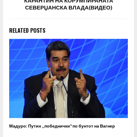
КАРАНТИН НА КОРУМПИРАНАТА
СЕВЕРЏАНСКА ВЛАДА(ВИДЕО)
RELATED POSTS
Мадуро: Путин „победнички“ по бунтот на Вагнер
О
п