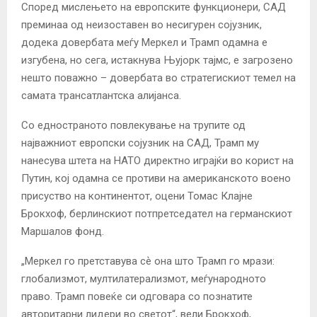
Според мислењето на европските функционери, САД
преминаа од неизоставен во несигурен сојузник,
додека довербата меѓу Меркел и Трамп одамна е
изгубена, но сега, истакнува Њујорк тајмс, е загрозено
нешто поважно – довербата во стратегискиот темел на
самата трансатлантска алијанса.
Со едностраното повлекување на трупите од
најважниот европски сојузник на САД, Трамп му
нанесува штета на НАТО директно играјќи во корист на
Путин, кој одамна се противи на американското воено
присуство на континентот, оцени Томас Клајне
Брокхоф, берлинскиот потпретседател на германскиот
Маршалов фонд.
„Меркел го претставува сѐ она што Трамп го мрази:
глобализмот, мултилатерализмот, меѓународното
право. Трамп повеќе си одговара со познатите
авторитарни лидери во светот“, вели Брокхоф,