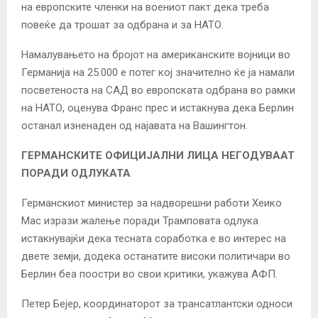
на европските членки на воениот пакт дека треба
повеќе да трошат за одбрана и за НАТО.
Намалувањето на бројот на американските војници во
Германија на 25.000 е потег кој значително ќе ја намали
посветеноста на САД во европската одбрана во рамки
на НАТО, оценува Франс прес и истакнува дека Берлин
останал изненаден од најавата на Вашингтон.
ГЕРМАНСКИТЕ ОФИЦИЈАЛНИ ЛИЦА НЕГОДУВААТ
ПОРАДИ ОДЛУКАТА
Германскиот министер за надворешни работи Хеико
Мас изрази жалење поради Трамповата одлука
истакнувајќи дека тесната соработка е во интерес на
двете земји, додека останатите високи политичари во
Берлин беа поостри во свои критики, укажува АФП.
Петер Бејер, координаторот за трансатлантски односи