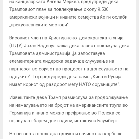
на канцеларката Ангела Меркел, предупреди дека
Трамповиот план за повлекување околу 9.500
американски војници и нивните семејства ќе ги ослаби
„прекуокеанските мостови“.
Високиот член на Христијанско-демократската унија
(ЦДУ) Јохан Вадепул кажа дека планот покажува дека
Трамповата администрација „ја запоставува
елементарната лидерска задача: вклучување на
партнерот во сојузот во процесот на донесувањето на
одлуките“. Тој предупреди дека само „Кина и Русија
имаат корист од раздорот меѓу НАТО сојузниците“.
Извештаите дека Трамп размислува за продолжување
на намалувањето на бројот на американските трупи во
Германија и нивно можно префрлање во Полска се
појавуваат барем две години, истакнува Блумберг.
Но неговата последна одлука и начинот на кој беше