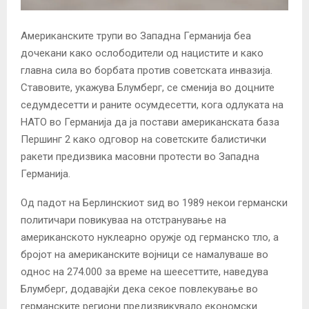
Американските трупи во Западна Германија беа
дочекани како ослободители од нацистите и како
главна сила во борбата против советската инвазија.
Ставовите, укажува Блумберг, се сменија во доцните
седумдесетти и раните осумдесетти, кога одлуката на
НАТО во Германија да ја постави американската база
Першинг 2 како одговор на советските балистички
ракети предизвика масовни протести во Западна
Германија.
Од падот на Берлинскиот ѕид во 1989 некои германски
политичари повикуваа на отстранување на
американското нуклеарно оружје од германско тло, а
бројот на американските војници се намалуваше во
однос на 274.000 за време на шеесеттите, наведува
Блумберг, додавајќи дека секое повлекување во
германските региони предизвикувало економски