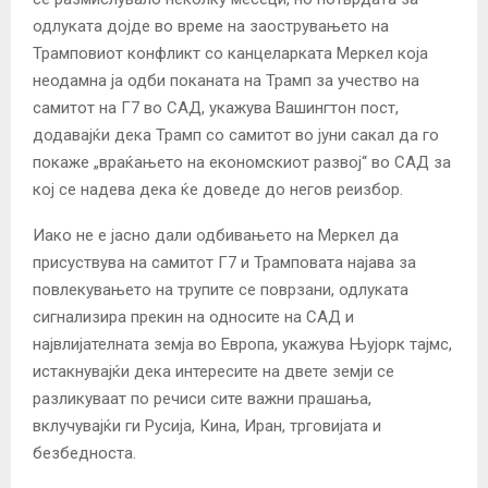
одлуката дојде во време на заострувањето на
Трамповиот конфликт со канцеларката Меркел која
неодамна ја одби поканата на Трамп за учество на
самитот на Г7 во САД, укажува Вашингтон пост,
додавајќи дека Трамп со самитот во јуни сакал да го
покаже „враќањето на економскиот развој“ во САД за
кој се надева дека ќе доведе до негов реизбор.
Иако не е јасно дали одбивањето на Меркел да
присуствува на самитот Г7 и Трамповата најава за
повлекувањето на трупите се поврзани, одлуката
сигнализира прекин на односите на САД и
највлијателната земја во Европа, укажува Њујорк тајмс,
истакнувајќи дека интересите на двете земји се
разликуваат по речиси сите важни прашања,
вклучувајќи ги Русија, Кина, Иран, трговијата и
безбедноста.