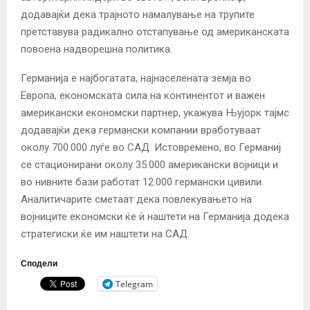
додавајќи дека трајното намалување на трупите
претставува радикално отстапување од американската
повоена надворешна политика.
Германија е најбогатата, најнаселената земја во
Европа, економската сила на континентот и важен
американски економски партнер, укажува Њујорк тајмс
додавајќи дека германски компании вработуваат
околу 700.000 луѓе во САД. Истовремено, во Германиј
се стационирани околу 35.000 американски војници и
во нивните бази работат 12.000 германски цивили.
Аналитичарите сметаат дека повлекувањето на
војниците економски ќе ѝ наштети на Германија додека
стратегиски ќе им наштети на САД.
Сподели
Telegram