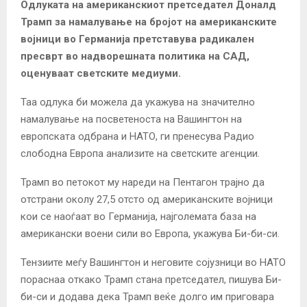
Одлуката на американскиот претседател Доналд
Трамп за намалување на бројот на американските
војници во Германија претставува радикален
пресврт во надворешната политика на САД,
оценуваат светските медиуми.
Таа одлука би можела да укажува на значително
намалување на посветеноста на Вашингтон на
европската одбрана и НАТО, ги пренесува Радио
слободна Европа анализите на светските агенции.
Трамп во петокот му нареди на Пентагон трајно да
отстрани околу 27,5 отсто од американските војници
кои се наоѓаат во Германија, најголемата база на
американски воени сили во Европа, укажува Би-би-си.
Тензиите меѓу Вашингтон и неговите сојузници во НАТО
пораснаа откако Трамп стана претседател, пишува Би-
би-си и додава дека Трамп веќе долго им приговара