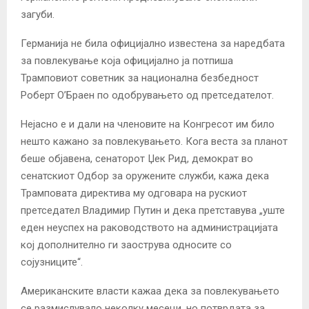
загуби.
Германија не била официјално известена за наредбата
за повлекување која официјално ја потпиша
Трамповиот советник за национална безбедност
Роберт О’Браен по одобрувањето од претседателот.
Нејасно е и дали на членовите на Конгресот им било
нешто кажано за повлекувањето. Кога веста за планот
беше објавена, сенаторот Џек Рид, демократ во
сенатскиот Одбор за оружените служби, кажа дека
Трамповата директива му одговара на рускиот
претседател Владимир Путин и дека претставува „уште
еден неуспех на раководството на администрацијата
кој дополнително ги заострува односите со
сојузниците“.
Американските власти кажаа дека за повлекувањето
се размислувало неколку месеци, но потврдата за