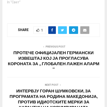
американските
In "Свет"
безбедносни
претставници.
Официјални
претставници на САД
најавија дека
SHARE
1
повлекувањето, што е
во согласност со
барањето на
американскиот
PREVIOUS POST
претседател Доналд
ПРОТЕЧЕ ОФИЦИЈАЛЕН ГЕРМАНСКИ
Трамп, ќе започне за
ИЗВЕШТАЈ КОЈ ЈА ПРОГЛАСУВА
неколку месеци, и дека
КОРОНАТА ЗА ,, ГЛОБАЛЕН ЛАЖЕН АЛАРМ
воздушните и
“
копнените…
NEXT POST
ИНТЕРВЈУ ГОРАН ШУМКОВСКИ, ЗА
ПРОГРАМАТА НА РОДИНА МАКЕДОНИЈА,
ПРОТИВ ИДИОТСКИТЕ МЕРКИ ЗА