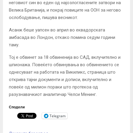
неговиот син во еден од најозлогласените затвори на
Велика Британија, и покрај повиците на ООН за негово
ослободување, пишува весникот.
Асанж беше уапсен во април во еквадорската
амбасада во Лондон, откако помина седум години
таму.
Тој е обвинет за 18 обвиненија во САД, вклучително и
шпионажа. Повеќето обвинувања во обвинението се
однесуваат на работата на Викиликс, страница што
открива тајни документи и дописи, вклучително и
повеќе од милион пораки што протекоа од
разузнавачкиот аналитичар Челси Менинг.
Сподели
Telegram