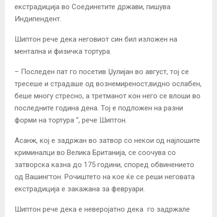
екстрадиција во Соединетите држави, пишува
Индипендент.
Шиптон рече дека неговиот син бил изложен на
ментална и физичка тортура.
– Последен пат го посетив Џулијан во август, тој се
тресеше и страдаше од вознемиреност,видно ослабен,
беше многу стресно, а третманот кон него се влоши во
последните година дена. Тој е подложен на разни
форми на тортура “, рече Шиптон.
Асанж, кој е задржан во затвор со некои од најлошите
криминалци во Велика Британија, се соочува со
затворска казна до 175 години, според обвинението
од Вашингтон. Рочиштето на кое ќе се реши неговата
екстрадиција е закажана за февруари.
Шиптон рече дека е неверојатно дека го задржале