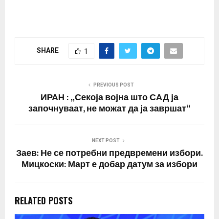
Асанж…
SHARE
1
PREVIOUS POST
ИРАН : „Секоја војна што САД ја
започнуваат, не можат да ја завршат“
NEXT POST
Заев: Не се потребни предвремени избори.
Мицкоски: Март е добар датум за избори
RELATED POSTS