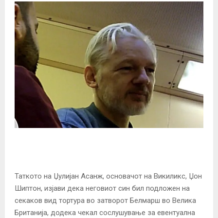
Таткото на Џулијан Асанж, основачот на Викиликс, Џон
Шиптон, изјави дека неговиот син бил подложен на
секаков вид тортура во затворот Белмарш во Велика
Британија, додека чекал сослушување за евентуална