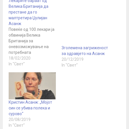
Лекарите бараат од
Велика Британија да
престане да го
малтретира Џулијан
Асанж
Повеќе од 100 лекари ја
обвинија Велика
Британија за
оневозможување на
Зголемена загриженост
потребната
за здравјето на Асанж
здравствена заштита за
18/02/2020
20/12/2019
затворениот основач на
In "Свет"
In "Свет"
Викиликс, Џулијан
Асанж и дека
дозволиле третман за
кој претставник на ООН
рече дека се граничи со
тортура. Лекарите
Кристин Асанж: „Мојот
побараа од Лондон да
син се убива полека и
престане со
сурово“
„психолошката тортура
20/08/2019
и медицинско
In "Свет"
запоставување на