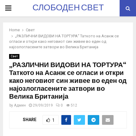
СЛОБОДЕН СВЕТ
PRIMARY
MENU
Home
Свет
„РАЗЛИЧНИ ВИДОВИ НА ТОРТУРА“ Таткото на Асанж се
огласи и откри како неговиот син живее во еден од
најозлогласените затвори во Велика Британија
Свет
„РАЗЛИЧНИ ВИДОВИ НА ТОРТУРА“
Таткото на Асанж се огласи и откри
како неговиот син живее во еден од
најозлогласените затвори во
Велика Британија
by
Админ
29/09/2019
0
512
SHARE
1