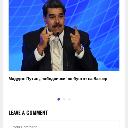
Мадуро: Путин „победнички“ по бунтот на Вагнер
О
п
LEAVE A COMMENT