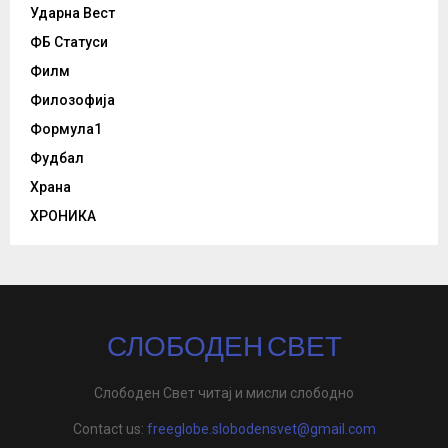
Ударна Вест
ФБ Статуси
Филм
Филозофија
Формула1
Фудбал
Храна
ХРОНИКА
СЛОБОДЕН СВЕТ
Слободен Свет читај и мисли слободно
Contact us:
freeglobe.slobodensvet@gmail.com