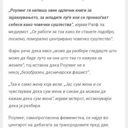
„Роулинг ги напиша овие одлични книги за
зајакнувањето, за младите луѓе кои се пронаоѓаат
себеси како човечки суштества“
, изјави
Ралф за
медиумот.
„Се работи за тоа како ќе станете подобро,
посилно, поморално центрирано човечко суштество“.
Фајнс рече дека иако
„може да разбере гледиште што
може да биде луто на она што таа го кажува за
жените“,
тој истакна дека Роулинг не е
некој
„безобразен, десничарски фашист“.
„Таа е само жена која вели: „Јас сум жена и се
чувствувам дека сум жена и сакам да можам да
кажам дека сум жена“, изјави
актерот, истакнувајќи
дека ја разбира.
Роулинг, самопрогласена феминистка, се најде во
центарот на дебатата за трансродовите пред две