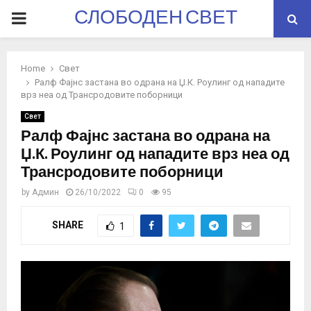
СЛОБОДЕН СВЕТ
PRIMARY
MENU
Home
Свет
Ралф Фајнс застана во одрана на Џ.К. Роулинг од нападите
врз неа од Трансродовите поборници
Свет
Ралф Фајнс застана во одрана на
Џ.К. Роулинг од нападите врз неа од
Трансродовите поборници
by
Админ
26/10/2022
0
95
SHARE
1