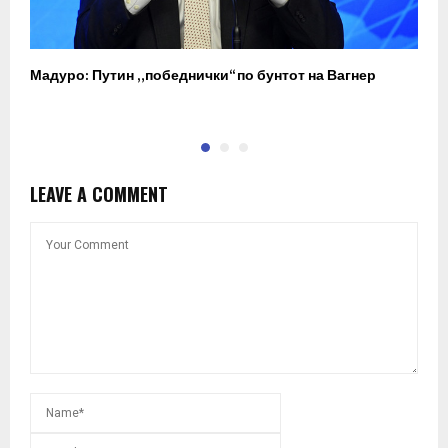
Мадуро: Путин „победнички“ по бунтот на Вагнер
О
п
LEAVE A COMMENT