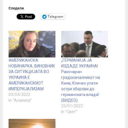
Сподели
Telegram
АМЕРИКАНСКА
„ГЕРМАНИЈА ЈА
НОВИНАРКА: ВИНОВНИК
ИЗДАДЕ УКРАИНА!
ЗА СИТУАЦИЈАТА ВО
Разочаран
УКРАИНА Е
градоначалникот на
АМЕРИКАНСКИОТ
Киев, Кличко упати
ИМПЕРИЈАЛИЗАМ
остри зборови до
03/03/2022
германската влада!
In "Анализа"
(ВИДЕО)
25/01/2022
In "Свет"