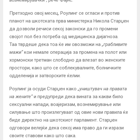
Претходно овој месец, Роулинг се огласи и против
планот на шкотската прва министерка Никола Старџен
да дозволи речиси секој законски да го промени
својот пол без потреба од медицинска дијагноза.
Таа тврдеше дека тоа ќе им овозможи на
„грабливите
мажи“
кои немале операција за промена на полот или
хормонски третман слободно да влезат во женските
простори, како што се соблекувалните, болничките
одделенија и затворските ќелии.
Роулинг ја осуди Старџен како
„уништувач на правата
на жените“
и предупреди дека вината за какви било
сексуални напади, воајеризам, вознемирување или
силување што произлегуваат од овие нови правила ќе
биде директно на шкотскиот парламент. Старџен
одговори велејќи дека секој има право да ги изрази
своите ставови како што сака.