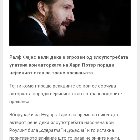
Ралф Фајнс вели дека е згрозен од злоупотребата
упатена кон авторката на Хари Потер поради
нејзиниот став за транс прашањата
Тој ги коментираше реакциите со кои се соочува
авторката поради нејзиниот став за трансродовите
прашања.
Зборувајќи за Њујорк Тајмс за време на викендот,
актерот рече дека злоупотребата насочена кон
Роулинг била
„одвратна“
и
„ужасна“
и го истакна
позитивното влијание што го имаа нејзините книги.