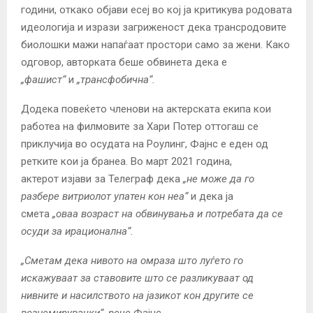
години, откако објави есеј во кој ја критикува родовата
идеологија и изрази загриженост дека трансродовите
биолошки мажи напаѓаат простори само за жени. Како
одговор, авторката беше обвинета дека е
„фашист“
и
„трансфобична“.
Додека повеќето членови на актерската екипа кои
работеа на филмовите за Хари Потер оттогаш се
приклучија во осудата на Роулинг, Фајнс е еден од
ретките кои ја бранеа. Во март 2021 година,
актерот
изјави
за Телеграф дека
„не може да го
разбере витриолот упатен кон неа“
и дека ја
смета
„оваа возраст на обвинувања и потребата да се
осуди за ирационална“.
„Сметам дека нивото на омраза што луѓето го
искажуваат за ставовите што се разликуваат од
нивните и насилството на јазикот кон другите се
вознемирувачки“, рече
Фајнс.