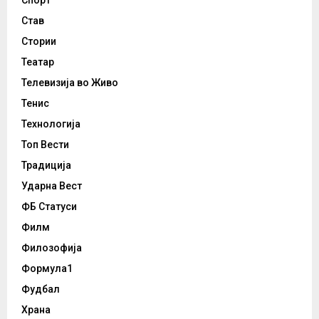
Став
Стории
Театар
Телевизија во Живо
Тенис
Технологија
Топ Вести
Традиција
Ударна Вест
ФБ Статуси
Филм
Филозофија
Формула1
Фудбал
Храна