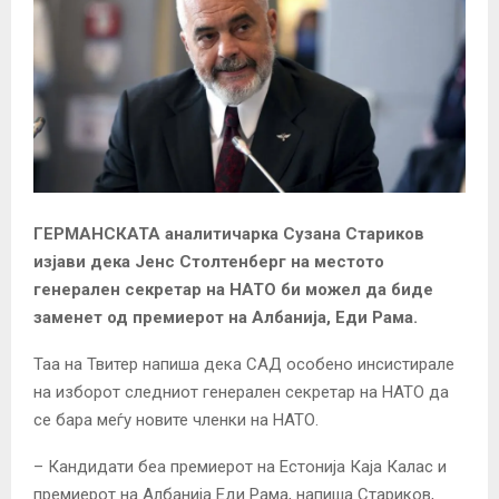
ГЕРМАНСКАТА аналитичарка Сузана Стариков
изјави дека Јенс Столтенберг на местото
генерален секретар на НАТО би можел да биде
заменет од премиерот на Албанија, Еди Рама.
Таа на Твитер напиша дека САД особено инсистирале
на изборот следниот генерален секретар на НАТО да
се бара меѓу новите членки на НАТО.
– Кандидати беа премиерот на Естонија Каја Калас и
премиерот на Албанија Еди Рама, напиша Стариков,