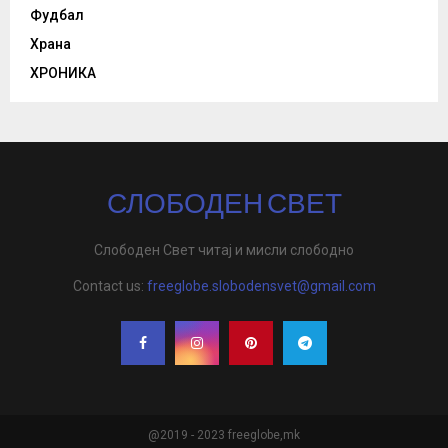
Фудбал
Храна
ХРОНИКА
СЛОБОДЕН СВЕТ
Слободен Свет читај и мисли слободно
Contact us:
freeglobe.slobodensvet@gmail.com
@2019 - 2023 freeglobe,mk