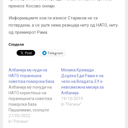
пренесе Косово онлајн.
Информациите кои ги изнесе Стариков не се
потврдени, а се уште нема реакција ниту од НАТО, ниту
од премиерот Рама.
Сподели
Telegram
Албанија му нуди на
Моника Кремади :
НАТО поранешна
Додека Еди Рама е на
советска поморска база
чело на Владата, ЕУ е
Албанија му понуди на
невозможна мисија за
НАТО користење на
Албанија
поранешната советска
19/10/2019
поморска база
In "Регион"
Пашалиман, соопшти
денеска кабинетот на
27/05/2022
албанскиот премиер.
In "Регион"
Премиерот Еди Рама