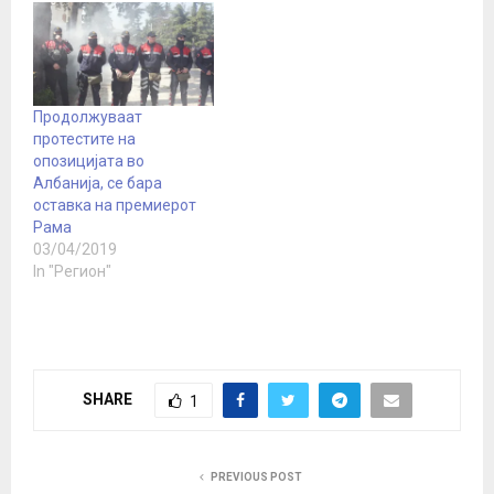
рече дека поморската
база Пашалиман, 180
километри јужно од
Тирана, може да биде
„додадена вредност“ за
Продолжуваат
Алијансата и дека
протестите на
Албанија подготвила
опозицијата во
проект за нејзина
Албанија, се бара
обнова. „Во овие опасни
оставка на премиерот
времиња,…
Рама
03/04/2019
In "Регион"
SHARE
1
PREVIOUS POST