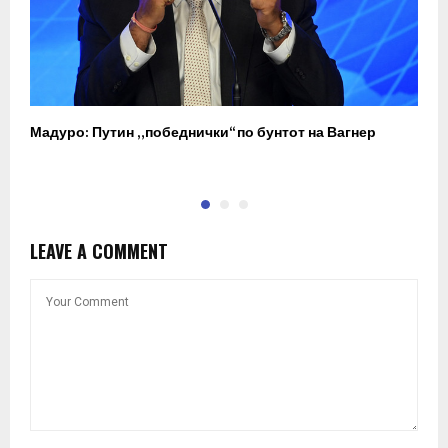
Мадуро: Путин „победнички“ по бунтот на Вагнер
О
п
LEAVE A COMMENT