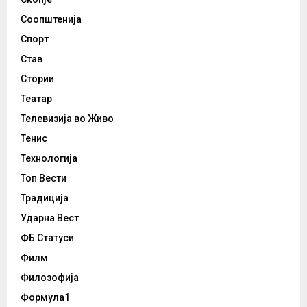
Соопштенија
Спорт
Став
Стории
Театар
Телевизија во Живо
Тенис
Технологија
Топ Вести
Традиција
Ударна Вест
ФБ Статуси
Филм
Филозофија
Формула1