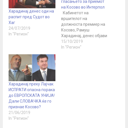
гласањето за приемот
на Косово во Интерпол
Харадинај денес оди на
Кабинетот на
распит пред Судот во
вршителот на
Хаг
должноста премиер на
24/07/2019
Косово, Рамуш
In "Регион"
Харадинај, денес објави
дека побарал од
15/10/2019
Генералното собрание
In "Регион"
на Интерпол да го
одложи гласањето за
прием на Косово во таа
меѓународна полициска
организација.
„Вршителот на
Харадинај преку Лајчак
должноста премиер на
ИСПРАТИ опасна порака
Република Косово,
до ЕВРОПСКАТА УНИЈА!
Рамуш Харадинај, со
Дали СЛОВАЧКА ќе го
оглед на создадените
признае Косово?
околности, и во
21/06/2019
согласност…
In "Регион"