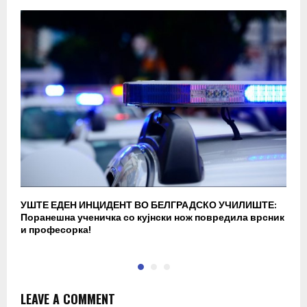
УШТЕ ЕДЕН ИНЦИДЕНТ ВО БЕЛГРАДСКО УЧИЛИШТЕ:
В
Поранешна ученичка со кујнски нож повредила врсник
с
и професорка!
п
LEAVE A COMMENT