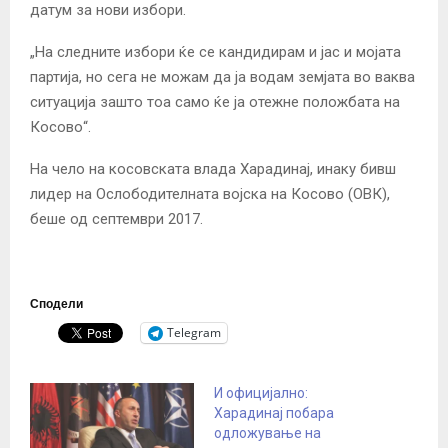
датум за нови избори.
„На следните избори ќе се кандидирам и јас и мојата
партија, но сега не можам да ја водам земјата во ваква
ситуација зашто тоа само ќе ја отежне положбата на
Косово“.
На чело на косовската влада Харадинај, инаку бивш
лидер на Ослободителната војска на Косово (ОВК),
беше од септември 2017.
Сподели
Telegram
И официјално:
Харадинај побара
одложување на