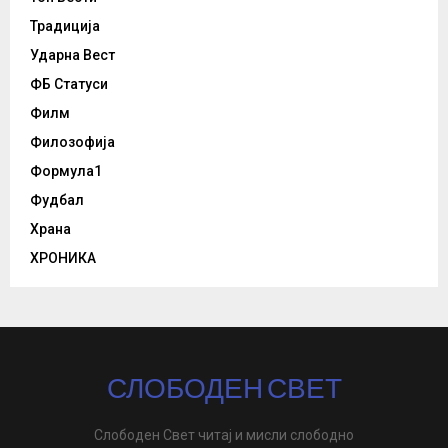
Традиција
Ударна Вест
ФБ Статуси
Филм
Филозофија
Формула1
Фудбал
Храна
ХРОНИКА
СЛОБОДЕН СВЕТ
Слободен Свет читај и мисли слободно