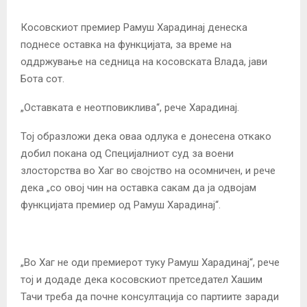
Косовскиот премиер Рамуш Харадинај денеска
поднесе оставка на функцијата, за време на
оддржување на седница на косовската Влада, јави
Бота сот.
„Оставката е неотповиклива“, рече Харадинај.
Тој образложи дека оваа одлука е донесена откако
добил покана од Специјалниот суд за воени
злосторства во Хаг во својство на осомничен, и рече
дека „со овој чин на оставка сакам да ја одвојам
функцијата премиер од Рамуш Харадинај“.
„Во Хаг не оди премиерот туку Рамуш Харадинај“, рече
тој и додаде дека косовскиот претседател Хашим
Тачи треба да почне консултација со партиите заради