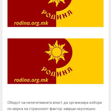
Обидот на нелегитимната власт да организира избори
по мерка на странскиот фактор заврши неуспешно.