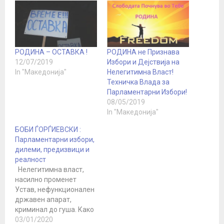
РОДИНА – ОСТАВКА !
РОДИНА не Признава
12/07/2019
Избори и Дејствија на
In "Македонија"
Нелегитимна Власт!
Техничка Влада за
Парламентарни Избори!
08/05/2019
In "Македонија"
БОБИ ЃОРЃИЕВСКИ :
Парламентарни избори,
дилеми, предизвици и
реалност
Нелегитимна власт,
насилно променет
Устав, нефункционален
државен апарат,
криминал до гуша. Како
да се излезе од
03/01/2020