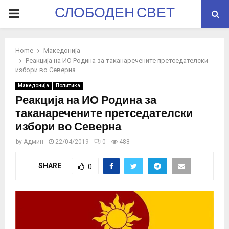
СЛОБОДЕН СВЕТ
PRIMARY
MENU
Home
Македонија
Реакција на ИО Родина за таканаречените претседателски
избори во Северна
Македонија
Политика
Реакција на ИО Родина за
таканаречените претседателски
избори во Северна
by
Админ
22/04/2019
0
488
SHARE
0