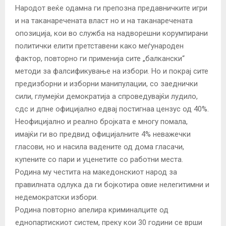
Народот веќе одамна ги препозна предавничките игри
и на таканаречената власт но и на таканаречената
опозиција, кои во служба на надворешни корумпирани
политички елити претставени како меѓународен
фактор, повторно ги применија сите „балкански“
методи за фалсификување на избори. Но и покрај сите
предизборни и изборни манипулации, со заеднички
сили, глумејќи демократија а спроведувајќи лудило,
сдс и дпне официјално едвај постигнаа цензус од 40%.
Неофицијално и реално бројката е многу помала,
имајќи ги во предвид официјалните 4% неважечки
гласови, но и насила вадените од дома гласачи,
купените со пари и уценетите со работни места.
Родина му честита на македонскиот народ за
правилната одлука да ги бојкотира овие нелегитимни и
недемократски избори.
Родина повторно апелира криминалците од
еднопартискиот систем, преку кои 30 години се врши