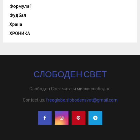
Формула1
Фудбал
Храна
ХРОНИКА
СЛОБОДЕН СВЕТ
Слободен Свет читај и мисли слободно
Contact us:
freeglobe.slobodensvet@gmail.com