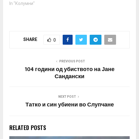
бесаќето во кое не
In "Колумни"
втурнаа? Кубурот не го
вадиме а изборите ги
сметаме за предавство.
Македонскиот народ е
избркан од територијата
SHARE
0
на правото, потиснат е
на туѓа териротија на
која царува
беззаконието. Помеѓу…
PREVIOUS POST
104 години од убиството на Јане
Сандански
NEXT POST
Татко и син убиени во Слупчане
RELATED POSTS