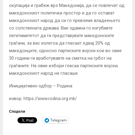
окупација и грабеж врз Македонија, да се повлечат од
македонскиот политички простор и да го остават
македонскиот народ да си го превземе владеењето
со сопствената држава. Вие одамна го изгубивте
легитимитетот да ги представувате македонските
граѓани, за вас излегоа да гласаат едвај 20% од
македонците, односно партиските војски кои во овие
30 години ги вработувавте на сметка на грбот на
граѓаните. На овие избори гласаа партиските војски,
македонскиот народ не гласаше.
Иницијативен одбор – Родина
извор: https://www.rodina.org.mk/
Сподели
Telegram