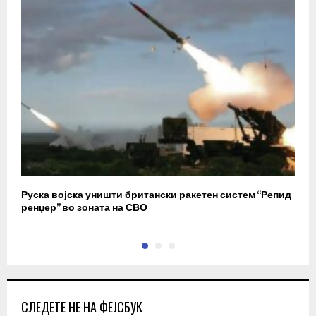
Руска војска уништи британски ракетен систем “Репид
К
ренџер” во зоната на СВО
к
СЛЕДЕТЕ НЕ НА ФЕЈСБУК