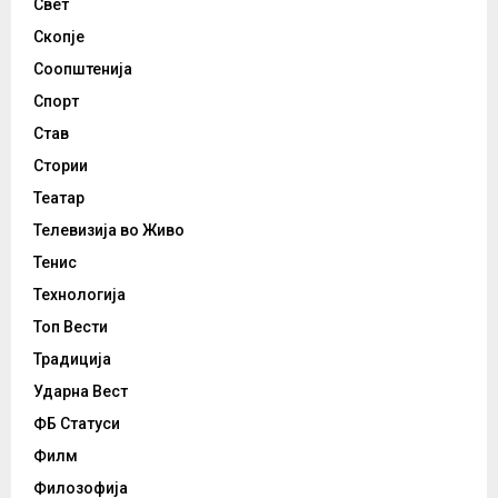
Свет
Скопје
Соопштенија
Спорт
Став
Стории
Театар
Телевизија во Живо
Тенис
Технологија
Топ Вести
Традиција
Ударна Вест
ФБ Статуси
Филм
Филозофија