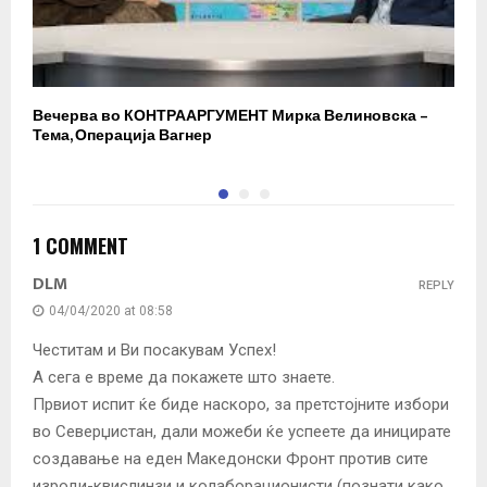
Вечерва во КОНТРААРГУМЕНТ Мирка Велиновска –
Р
Тема, Операција Вагнер
1 COMMENT
DLM
REPLY
04/04/2020 at 08:58
Честитам и Ви посакувам Успех!
А сега е време да покажете што знаете.
Првиот испит ќе биде наскоро, за претстојните избори
во Северџистан, дали можеби ќе успеете да иницирате
создавање на еден Македонски Фронт против сите
изроди-квислинзи и колаборационисти (познати како