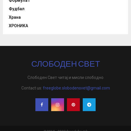
Формула1
Фудбал
Храна
ХРОНИКА
СЛОБОДЕН СВЕТ
Слободен Свет читај и мисли слободно
Contact us:
freeglobe.slobodensvet@gmail.com