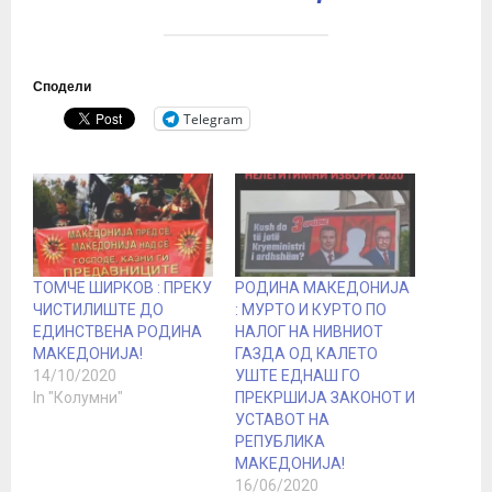
Сподели
Telegram
ТОМЧЕ ШИРКОВ : ПРЕКУ
РОДИНА МАКЕДОНИЈА
ЧИСТИЛИШТЕ ДО
: МУРТО И КУРТО ПО
ЕДИНСТВЕНА РОДИНА
НАЛОГ НА НИВНИОТ
МАКЕДОНИЈА!
ГАЗДА ОД КАЛЕТО
14/10/2020
УШТЕ ЕДНАШ ГО
In "Колумни"
ПРЕКРШИЈА ЗАКОНОТ И
УСТАВОТ НА
РЕПУБЛИКА
МАКЕДОНИЈА!
16/06/2020