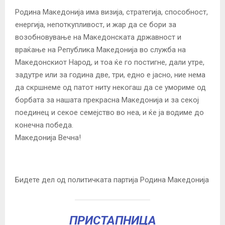
Родина Македонија има визија, стратегија, способност,
енергија, непоткупливост, и жар да се бори за
возобновување на Македонската државност и
враќање на Република Македонија во служба на
Македонскиот Народ, и тоа ќе го постигне, дали утре,
задутре или за година две, три, едно е јасно, ние нема
да скршнеме од патот ниту некогаш да се умориме од
борбата за нашата прекрасна Македонија и за секој
поединец и секое семејство во неа, и ќе ја водиме до
конечна победа.
Македонија Вечна!
Бидете дел од политичката партија Родина Македонија
ПРИСТАПНИЦА