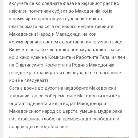
вклучете се во следната фаза на нејзиниот раст во
најсилен политички субјект во Македонија кој ја
формулира и претставува суверенистичката
платформата на сега од никого непретставените
Македонски Народ и Македонци, на кои
корумпираниот систем едноставно им плукна в лице.
Вклучете се како член, како подржувач, како гласач,
но и како член на Комисиите и Работните Тела, и член
на Општинските Комитети на Родина Македонија
(следете ја страницата и пријавувајте се на огласите
кои ќе следуваат).
Сега е време во духот на најдобрите Македонски
традиции, да се собереме сите Македонци кои ќе ја
оцртаат иднината и ќе ја водат Македонија и
Македонскиот народ со цврста, умешна, мудра рака
низ страшниве глобални премрежа до слободата и
поправеден и подобар свет.