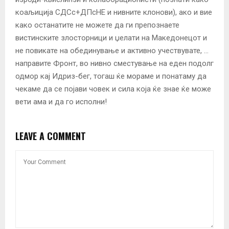
коаљиција СДСс+ДПсНЕ и нивните клонови), ако и вие
како останатите не можете да ги препознаете
вистинските злосторници и џелати на Македонецот и
не повикате на обединување и активно учествувате, …
направите Фронт, во нивно сместување на еден подолг
одмор кај Идриз-бег, тогаш ќе мораме и понатаму да
чекаме да се појави човек и сила која ќе знае ќе може
вети ама и да го исполни!
LEAVE A COMMENT