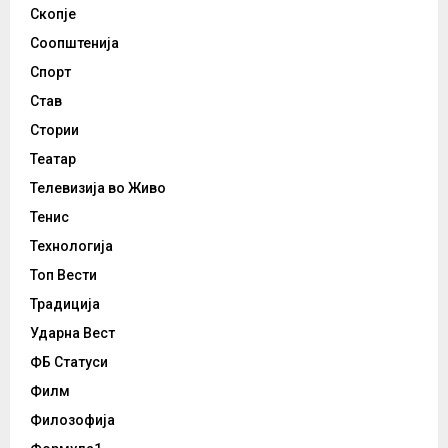
Скопје
Соопштенија
Спорт
Став
Стории
Театар
Телевизија во Живо
Тенис
Технологија
Топ Вести
Традиција
Ударна Вест
ФБ Статуси
Филм
Филозофија