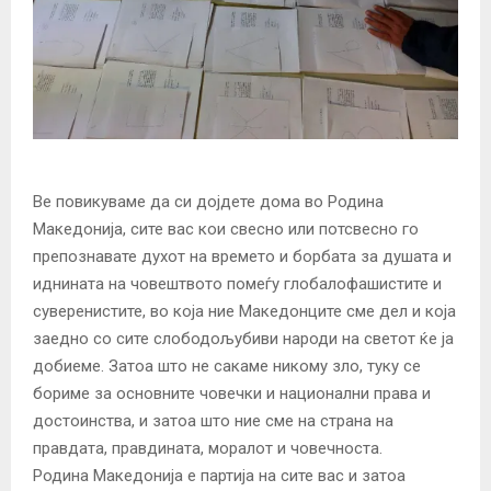
Ве повикуваме да си дојдете дома во Родина
Македонија, сите вас кои свесно или потсвесно го
препознавате духот на времето и борбата за душата и
иднината на човештвото помеѓу глобалофашистите и
суверенистите, во која ние Македонците сме дел и која
заедно со сите слободољубиви народи на светот ќе ја
добиеме. Затоа што не сакаме никому зло, туку се
бориме за основните човечки и национални права и
достоинства, и затоа што ние сме на страна на
правдата, правдината, моралот и човечноста.
Родина Македонија е партија на сите вас и затоа