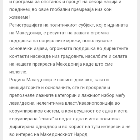
и програма за опстанок и процут на секоја нација и
поединец во овие глобални премрежја низ кои
живееме!
Регистрацијата на политичкиот субјект, кој е иднината
на Македонија, е резултат на вашата огромна
поддршка на социјалните мрежи, пополнување
основачки изјави, огромната поддршка во директните
контакти насекаде низ градовите, населбите и селата
на нашата прекрасна Македонија каде што сме
излегле.
Родина Македонија е вашиот дом ако, како и
иницијаторите и основачите, сте ги проѕреле и
препознале лажните категории и лажниот избор меѓу
леви/десни, нелегитимна власт/квазиопозиција во
корумпираниов систем, а кои всушност се една и иста
корумпирана “елита” и водат една и иста политика
диригирана однадвор и во корист на туѓи интереси а не
во интерес на Македонскиот Народ.