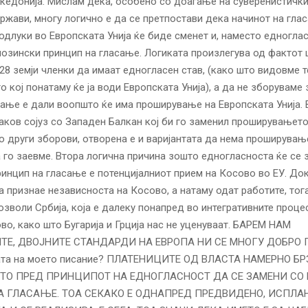
кедонија. Мислам дека, особено со доаѓање на суверенистички
ржави, многу логично е да се претпостави дека начинот на гла
длуки во Европската Унија ќе биде сменет и, наместо едноглас
озински принцип на гласање. Логиката произлегува од фактот 
8 земји членки да имаат едногласен став, (како што видовме 
 кој понатаму ќе ја води Европската Унија), а да не зборуваме 
ање е дали воопшто ќе има проширување на Европската Унија. 
аков сојуз со Западен Балкан кој би го заменил проширувањето
со други зборови, отворена е и варијантата да нема проширувањ
 го заевме. Втора логична причина зошто едногласноста ќе се 
инцип на гласање е потенцијалниот прием на Косово во ЕУ. До
ја признае независноста на Косово, а натаму одат работите, тог
озволи Србија, која е далеку понапред во интегративните процес
во, како што Бугарија и Грција нас не уценуваат. БАРЕМ НАМ
Е, ДВОЈНИТЕ СТАНДАРДИ НА ЕВРОПА НИ СЕ МНОГУ ДОБРО 
ата на моето писание? ПЛАТЕНИЦИТЕ ОД ВЛАСТА НАМЕРНО Б
ТО ПРЕД ПРИНЦИПОТ НА ЕДНОГЛАСНОСТ ДА СЕ ЗАМЕНИ СО
 ГЛАСАЊЕ. ТОА СЕКАКО Е ОДНАПРЕД ПРЕДВИДЕНО, ИСПЛА