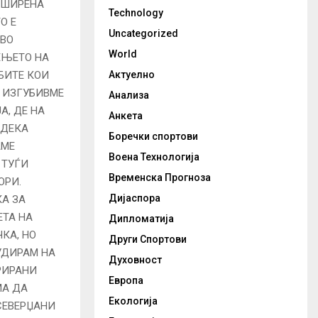
ОШИРЕНА
Technology
О Е
Uncategorized
 ВО
World
ЕЊЕТО НА
БИТЕ КОИ
Актуелно
О ИЗГУБИВМЕ
Анализа
А, ДЕ НА
Анкета
 ДЕКА
Боречки спортови
АМЕ
Воена Технологија
 ТУЃИ
Временска Прогноза
ОРИ.
Дијаспора
КА ЗА
ЕТА НА
Дипломатија
КА, НО
Други Спортови
УДИРАМ НА
Духовност
РИРАНИ
Европа
МА ДА
Екологија
СЕВЕРЏАНИ