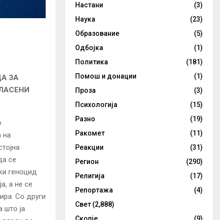
Настани
(3)
Наука
(23)
Образование
(5)
Одбојка
(1)
Политика
(181)
Помош и донации
(1)
А ЗА
ГЛАСЕНИ
Проза
(3)
Психологија
(15)
Разно
(19)
о
Ракомет
(11)
а на
стојна
Реакции
(31)
да се
Регион
(290)
ски геноцид
Религија
(17)
а, а не се
Репортажа
(4)
ира. Со други
Свет
(2,888)
 што ја
Скопје
(9)