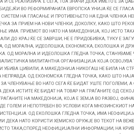
ГА И СЕ РЕАЛИЗИРА. Е СЕГА, ТОА ЗНАЧИ ДЕКА ИМЕТО Е ЗА ЏАБ
БИДЕЈЌИ ВО РЕФОРМИРАНАТА ЕВРОПСКА УНИЈА ЌЕ СЕ ГЛАСА
СИСТЕМ НА ГЛАСАЊЕ И ПРОТИВЕЊЕТО НА ЕДНА ЧЛЕНКА Н
ЕЧКА ЗА ПРИЕМ НА НОВИ ЧЛЕНКИ, ДОКОЛКУ, КАКО ШТО РЕКО
Е ИМА. ПРИЕМОТ ВО НАТО НА МАКЕДОНИЈА, КОЈ ИСТО ТАК
ЛИ ДО КРАЈ ЌЕ СЕ ЗАВРШИ, НЕ Е ПРИДОБИВКА, ТУКУ Е ЗАГУ
, ОД МОРАЛНА, ИДЕОЛОШКА, ЕКОНОМСКА, ЕКОЛОШКА И ДР
КА. ОД МОРАЛНА И ИДЕОЛОШКА ГЛЕДНА ТОЧКА, СТАНУВАМЕ 
ЈАЛИСТИЧКА МИЛИТАНТНА ОРГАНИЗАЦИЈА КОЈА ОСВОЈУВА 
И УБИВА ЦИВИЛИ, А МАКЕДОНИЈА НИКОГАШ НЕ БИЛА НА СТ
 НЕПРАВДА. ОД ЕКОНОМСКА ГЛЕДНА ТОЧКА, КАКО ШТО НАЈА
ЗА ЧЛЕНУВАЊЕ ВО НАТО СЕГА ЌЕ БИДАТ УШТЕ ПОГОЛЕМИ, А 
 ДЕКА ИСТИТЕ ЌЕ БИДАТ НА ТОВАР НА ГРАЃАНИТЕ ОД СЕКО
 ГРАЃАНИТЕ НА МАКЕДОНИЈА, КОЈА Е ЗЕМЈА ВО РАЗВОЈ, ФИ
ИДЕ ГОЛЕМ И НЕПОТРЕБЕН ВО УСЛОВИ КОГА МНОЗИНСКИОТ Н
ЗИСТЕНЦИЈА. ОД ЕКОЛОШКА ГЛЕДНА ТОЧКА, ИМА НЕОФИЦИ
 ДЕКА НАТО КОРИСТИ ХЕМИСКО ОРУЖЈЕ ВО ТЕКОТ НА ВЕЖ
ИСТО ТАКА,СПОРЕД НЕОФИЦИЈАЛНИ ИНФОРМАЦИИ, НА КРИ