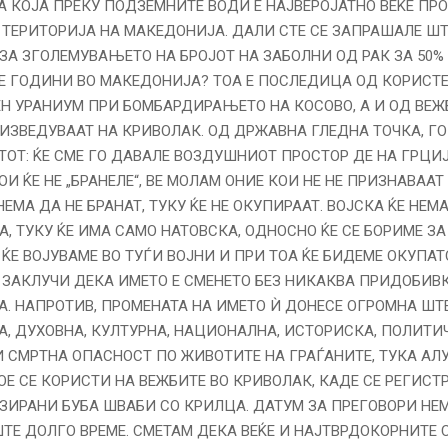
 КОЈА ПРЕКУ ПОДЗЕМНИТЕ ВОДИ Е НАЈВЕРОЈАТНО ВЕЌЕ ПР
 ТЕРИТОРИЈА НА МАКЕДОНИЈА. ДАЛИ СТЕ СЕ ЗАПРАШАЛЕ ШТ
ЗА ЗГОЛЕМУВАЊЕТО НА БРОЈОТ НА ЗАБОЛНИ ОД РАК ЗА 50%
 ГОДИНИ ВО МАКЕДОНИЈА? ТОА Е ПОСЛЕДИЦА ОД КОРИСТ
 УРАНИУМ ПРИ БОМБАРДИРАЊЕТО НА КОСОВО, А И ОД ВЕЖ
 ИЗВЕДУВААТ НА КРИВОЛАК. ОД ДРЖАВНА ГЛЕДНА ТОЧКА, Г
ТОТ: ЌЕ СМЕ ГО ДАВАЛЕ ВОЗДУШНИОТ ПРОСТОР ДЕ НА ГРЦИЈ
ОИ ЌЕ НЕ „БРАНЕЛЕ“, ВЕ МОЛАМ ОНИЕ КОИ НЕ НЕ ПРИЗНАВААТ
ЕМА ДА НЕ БРАНАТ, ТУКУ ЌЕ НЕ ОКУПИРААТ. ВОЈСКА ЌЕ НЕМ
, ТУКУ ЌЕ ИМА САМО НАТОВСКА, ОДНОСНО ЌЕ СЕ БОРИМЕ ЗА
 ЌЕ ВОЈУВАМЕ ВО ТУЃИ ВОЈНИ И ПРИ ТОА ЌЕ БИДЕМЕ ОКУПАТ
 ЗАКЛУЧИ ДЕКА ИМЕТО Е СМЕНЕТО БЕЗ НИКАКВА ПРИДОБИВ
. НАПРОТИВ, ПРОМЕНАТА НА ИМЕТО Ѝ ДОНЕСЕ ОГРОМНА ШТ
, ДУХОВНА, КУЛТУРНА, НАЦИОНАЛНА, ИСТОРИСКА, ПОЛИТИЧ
И СМРТНА ОПАСНОСТ ПО ЖИВОТИТЕ НА ГРАЃАНИТЕ, ТУКА АЛ
ОЕ СЕ КОРИСТИ НА ВЕЖБИТЕ ВО КРИВОЛАК, КАДЕ СЕ РЕГИСТ
ИРАНИ БУБА ШВАБИ СО КРИЛЦА. ДАТУМ ЗА ПРЕГОВОРИ НЕ
ТЕ ДОЛГО ВРЕМЕ. СМЕТАМ ДЕКА ВЕЌЕ И НАЈТВРДОКОРНИТЕ 