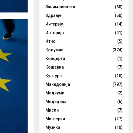
Занимливости
(60)
Здравје
(50)
Интервју
(14)
Историја
(41)
Итно
(5)
Колумни
(374)
Концерти
(1)
Кошарка
(7)
Култура
(10)
Македонија
(787)
Медиуми
(2)
Медицина
(6)
Мисли
(7)
Мистерии
(27)
Музика
(10)