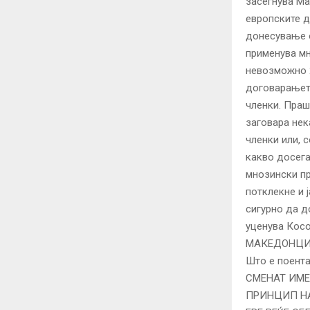
засегнува Ма
европските д
донесување о
применува мн
невозможно 2
договарањето
членки. Праш
заговара нек
членки или, 
какво досега
мнозински пр
потклекне и 
сигурно да д
уценува Косо
МАКЕДОНЦИТ
Што е поент
СМЕНАТ ИМЕ
ПРИНЦИП НА