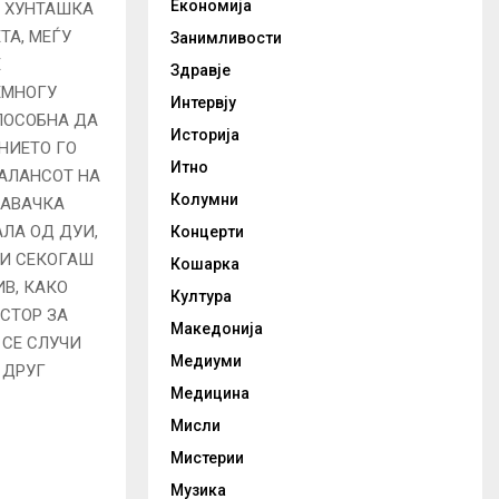
Економија
, ХУНТАШКА
ТА, МЕЃУ
Занимливости
Е
Здравје
ЕМНОГУ
Интервју
ПОСОБНА ДА
Историја
НИЕТО ГО
Итно
БАЛАНСОТ НА
Колумни
ШАВАЧКА
АЛА ОД ДУИ,
Концерти
КИ СЕКОГАШ
Кошарка
В, КАКО
Култура
СТОР ЗА
Македонија
 СЕ СЛУЧИ
Медиуми
 ДРУГ
Медицина
Мисли
Мистерии
Музика