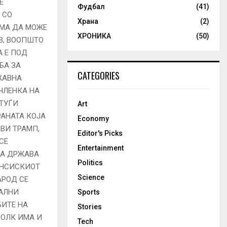
Е
Фудбал
(41)
 СО
Храна
(2)
ЕМА ДА МОЖЕ
ХРОНИКА
(50)
В, ВООПШТО
А Е ПОД
БА ЗА
CATEGORIES
ЖАВНА
ЧЛЕНКА НА
ТУЃИ
Art
РАНАТА КОЈА
Economy
ВИ ТРАМП,
Editor's Picks
СЕ
Entertainment
ЈА ДРЖАВА
Politics
НАНСИСКИОТ
Science
АРОД СЕ
ЈАЛНИ
Sports
БИТЕ НА
Stories
ВОЛК ИМА И
Tech