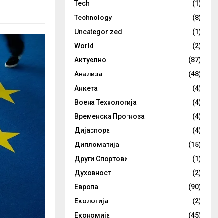
Tech
(1)
Technology
(8)
Uncategorized
(1)
World
(2)
Актуелно
(87)
Анализа
(48)
Анкета
(4)
Воена Технологија
(4)
Временска Прогноза
(4)
Дијаспора
(4)
Дипломатија
(15)
Други Спортови
(1)
Духовност
(2)
Европа
(90)
Екологија
(2)
Економија
(45)