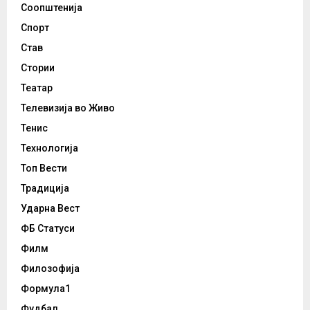
Соопштенија
Спорт
Став
Стории
Театар
Телевизија во Живо
Тенис
Технологија
Топ Вести
Традиција
Ударна Вест
ФБ Статуси
Филм
Филозофија
Формула1
Фудбал