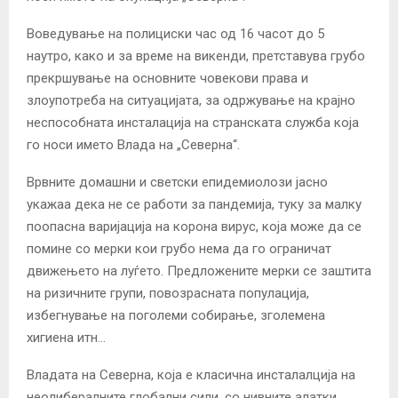
Воведување на полициски час од 16 часот до 5
наутро, како и за време на викенди, претставува грубо
прекршување на основните човекови права и
злоупотреба на ситуацијата, за одржување на крајно
неспособната инсталација на странската служба која
го носи името Влада на „Северна“.
Врвните домашни и светски епидемиолози јасно
укажаа дека не се работи за пандемија, туку за малку
поопасна варијација на корона вирус, која може да се
помине со мерки кои грубо нема да го ограничат
движењето на луѓето. Предложените мерки се заштита
на ризичните групи, повозрасната популација,
избегнување на поголеми собирање, зголемена
хигиена итн…
Владата на Северна, која е класична инсталалција на
неолибералните глобални сили, со нивните алатки,