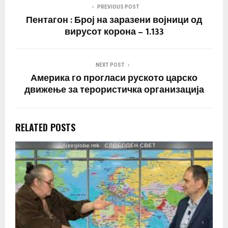
Чудното презентирање
PREVIOUS POST
на настаните поврзани
Пентагон : Број на заразени војници од
со корона вирусот кој
вирусот корона – 1.133
носи кодирано има…
NEXT POST
Америка го прогласи руското царско
движење за терористичка организација
RELATED POSTS