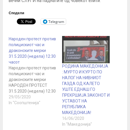
вечни СЛУГИ на паднатите од човекот елити.
Сподели
Telegram
Народен протест против
полицискиот час и
драконските мерки
31.5.2020 (недела) 12:30
часот
РОДИНА МАКЕДОНИЈА
Народен протест против
: МУРТО И КУРТО ПО
полицискиот час и
НАЛОГ НА НИВНИОТ
драконските мерки
ГАЗДА ОД КАЛЕТО
НАРОДЕН ПРОТЕСТ
УШТЕ ЕДНАШ ГО
31.5.2020 (недела) 12:30
ПРЕКРШИЈА ЗАКОНОТ И
часот, збирно место
29/05/2020
УСТАВОТ НА
Сајмиште, паркинг.
In "Соопштенија"
РЕПУБЛИКА
Продолжуваме кон
МАКЕДОНИЈА!
Влада, збирно место во
16/06/2020
13:00 часот Во
In "Македонија"
Република Македонија