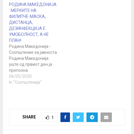
беа воведени едни од
РОДИНА МАКЕДОНИЈА
најригорозните мерки
: МЕРКИТЕ НА
во регионот за
ФИЛИПЧЕ-МАСКА,
справување со т.н.
ДИСТАНЦА,
пандемија на
ДЕЗИНФЕКЦИЈА Е
коронавирус. Цели 75
УМОБОЛНОСТ, А НЕ
дена вонредна состојба
ПЛАН!
и…
Родина Македонија -
Соопштение за јавноста
Родина Македонија
уште од првиот ден ја
препозна
конструкцијата на
06/05/2020
светска глобалистичка
In "Соопштенија"
елита и нивните
испостави, влади на
државите, за
поробување на
човештвото, со
SHARE
1
предизвикување на
проблем,крерање страв
и нудење на решение.