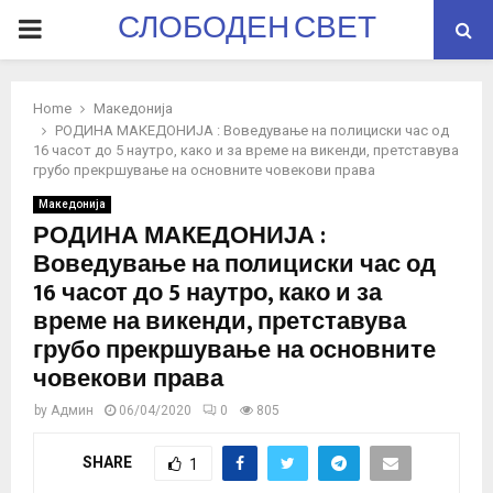
СЛОБОДЕН СВЕТ
PRIMARY
MENU
Home
Македонија
РОДИНА МАКЕДОНИЈА : Воведување на полициски час од
16 часот до 5 наутро, како и за време на викенди, претставува
грубо прекршување на основните човекови права
Македонија
РОДИНА МАКЕДОНИЈА :
Воведување на полициски час од
16 часот до 5 наутро, како и за
време на викенди, претставува
грубо прекршување на основните
човекови права
by
Админ
06/04/2020
0
805
SHARE
1