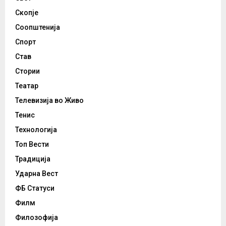
Скопје
Соопштенија
Спорт
Став
Стории
Театар
Телевизија во Живо
Тенис
Технологија
Топ Вести
Традиција
Ударна Вест
ФБ Статуси
Филм
Филозофија