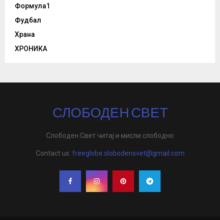
Формула1
Фудбал
Храна
ХРОНИКА
СЛОБОДЕН СВЕТ
Слободен Свет читај и мисли слободно
Contact us:
freeglobe.slobodensvet@gmail.com