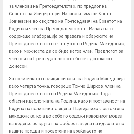
за членови на Претседателство, по предлог на
Советот на Иницијатори. Излагање имаше Коста
Јовчевски, во својство на Претседавач на Советот на
Родина и член на Претседателството. Излагањето
содржеше елаборација за правата и обврските на
Претседателството по Статутот на Родина Македонија,
како и можноста да се биде негов член. Предлогот за
членови на Претседателството беше едногласно
донесен.
За политичкото позиционирање на Родина Македонија
како четврта точка, говореше Томче Ширков, член на
Претседателството на Родина Македонија. Тој ја
објасни идеологијата на Родина, како и поставеност на
Родина на политичката сцена. Партија која е автохтона
македонска, која во себе го содржи изворниот модел
на водење во кругот на Соборот, верна на идеалите на
нашите предци и посветена на враќањето на