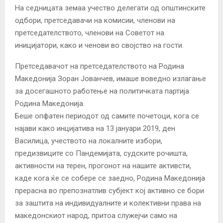
На седницата земаа учество делегати од општинските
одбори, претседавачи на комисии, членови на
претседателството, членови на Советот на
иницијатори, како и ченови во својство на гости.
Претседавачот на претседателството на Родина
Македонија Зоран Јованчев, имаше воведно излагање
за досегашното работење на политичката партија
Родина Македонија.
Беше опфатен периодот од самите почетоци, кога се
најави како инцијатива на 13 јануари 2019, ден
Василица, учеството на локалните избори,
предизвиците со Пандемијата, судските рочишта,
активности на терен, прогонот на нашите активсти,
каде кога ќе се собере се заедно, Родина Македонија
прерасна во препознатлив субјект кој активно се бори
за заштита на индивидуалните и колективни права на
македонскиот народ, притоа служејчи само на