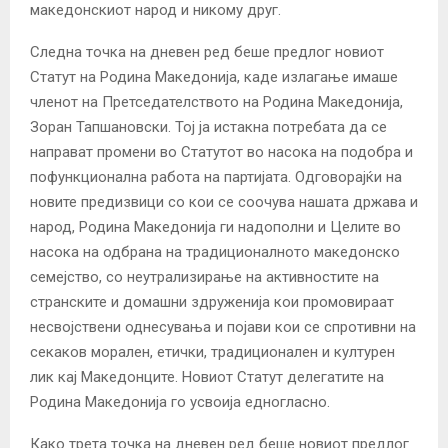
македонскиот народ и никому друг.
Следна точка на дневен ред беше предлог новиот
Статут на Родина Македонија, каде излагање имаше
членот на Претседателството на Родина Македонија,
Зоран Тапшановски. Тој ја истакна потребата да се
направат промени во Статутот во насока на подобра и
пофункционална работа на партијата. Одговорајќи на
новите предизвици со кои се соочува нашата држава и
народ, Родина Македонија ги надополни и Целите во
насока на одбрана на традиционалното македонско
семејство, со неутрализирање на активностите на
странските и домашни здруженија кои промовираат
несвојствени однесувања и појави кои се спротивни на
секаков морален, етички, традиционален и културен
лик кај Македонците. Новиот Статут делегатите на
Родина Македонија го усвоија едногласно.
Како трета точка на дневен ред беше новиот предлог