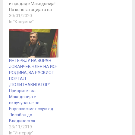
и продаде Македонија!
По констатацијата на
врхушката на вмровци
30/01/2020
дека никој нема да
In "Колумни"
може да го врати името
додека не влеземе во
Еу, да нагласам.!! Затоа
што да бидеш во Еу и
НАТО е многу побитно
како никој…
ИНТЕРВЈУ НА ЗОРАН
ЈОВАНЧЕВ,ЧЛЕН НА ИО-
РОДИНА, ЗА РУСКИОТ
ПОРТАЛ
„ПОЛИТНАВИГАТОР“:
Приоритет за
Македонија е
вклучување во
Евроазискиот сојуз од
Лисабон до
Владивосток
23/11/2019
In "Интервју"