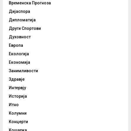
Временска Прогноза
Дијаспора
Дипломатија
Други Спортови
Духовност
Европа
Екологија
Економија
Занимливости
Здравје
Интервју
Историја
Итно
Колумни
Концерти
Кошарка