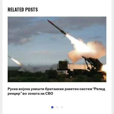
RELATED POSTS
Руска војска уништи британски ракетен систем “Репид
К
ренџер” во зоната на СВО
к