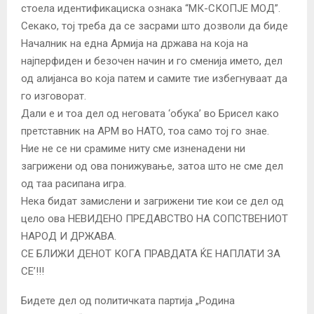
стоела идентификациска ознака “МК-СКОПЈЕ МОД”.
Секако, тој треба да се засрами што дозволи да биде
Началник на една Армија на држава на која на
најперфиден и безочен начин и го сменија името, дел
од алијанса во која патем и самите тие избегнуваат да
го изговорат.
Дали е и тоа дел од неговата ‘обука’ во Брисел како
претставник на АРМ во НАТО, тоа само тој го знае.
Ние не се ни срамиме ниту сме изненадени ни
загрижени од ова понижување, затоа што не сме дел
од таа расипана игра.
Нека бидат замислени и загрижени тие кои се дел од
цело ова НЕВИДЕНО ПРЕДАВСТВО НА СОПСТВЕНИОТ
НАРОД И ДРЖАВА.
СЕ БЛИЖИ ДЕНОТ КОГА ПРАВДАТА ЌЕ НАПЛАТИ ЗА
СЕ’!!!
Бидете дел од политичката партија „Родина