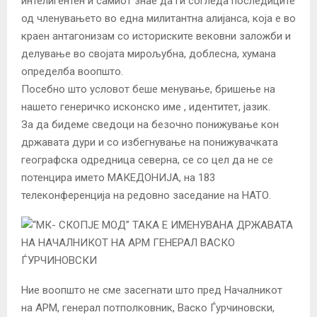
интелигентен и самиот знае да ги согледа последиците
од членувањето во една милитантна алијанса, која е во
краен антагонизам со историските вековни заложби и
делување во својата мирољубна, доблесна, хумана
определба воопшто.
Посебно што условот беше менување, бришење на
нашето генеричко исконско име , идентитет, јазик.
За да бидеме сведоци на безочно понижување кон
државата дури и со избегнување на понижувачката
географска одредница северна, се со цел да не се
потенцира името МАКЕДОНИЈА, на 183
телеконференција на редовно заседание на НАТО.
Ние воопшто не сме засегнати што пред Началникот
на АРМ, генерал потполковник, Васко Ѓурчиновски,