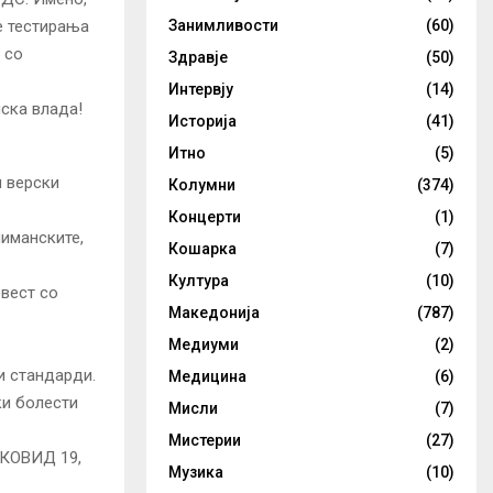
Занимливости
(60)
е тестирања
 со
Здравје
(50)
Интервју
(14)
нска влада!
Историја
(41)
Итно
(5)
и верски
Колумни
(374)
Концерти
(1)
лиманските,
Кошарка
(7)
Култура
(10)
вест со
Македонија
(787)
Медиуми
(2)
и стандарди.
Медицина
(6)
ки болести
Мисли
(7)
Мистерии
(27)
 КОВИД 19,
Музика
(10)