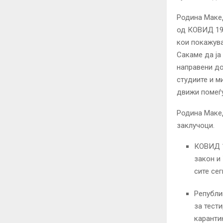
Родина Макед
од КОВИД 19,
кои покажува
Сакаме да ја
направени до
студиите и м
движи помеѓу
Родина Макед
заклучоци.
КОВИД 1
закон и
сите се
Републи
за тест
каранти