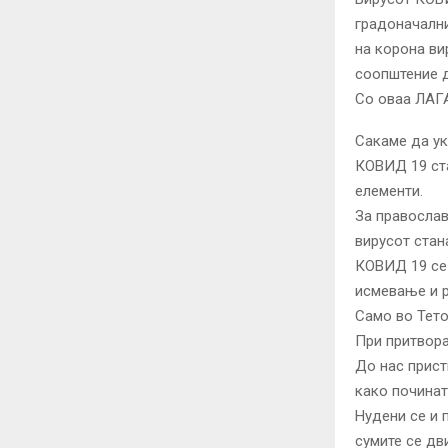
градоначалн
на корона ви
соопштение д
Со оваа ЛАГА
Сакаме да ук
КОВИД 19 ста
елементи.
За православ
вирусот стан
КОВИД 19 се 
исмевање и р
Само во Тето
При притвора
До нас прист
како почина
Нудени се и 
сумите се дв