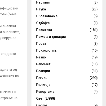
Настани
(3)
 инфицирани
Наука
(23)
тови (оние
Образование
(5)
Одбојка
(1)
 и анализи
Политика
(181)
и анализите,
Помош и донации
(1)
ј вирус се
Проза
(3)
Психологија
(15)
 следните
Разно
(19)
Ракомет
(11)
падната од
Реакции
(31)
дејствие во
Регион
(290)
Религија
(17)
Репортажа
(4)
ПЕРИМЕНТ,
метрање на
Свет
(2,888)
Скопје
(9)