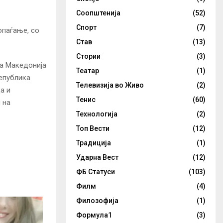
Соопштенија
(52)
Спорт
(7)
опаѓање, со
Став
(13)
Стории
(3)
ка Македонија
Театар
(1)
Република
Телевизија во Живо
(2)
а и
Тенис
(60)
 на
Технологија
(2)
Топ Вести
(12)
Традиција
(1)
Ударна Вест
(12)
ФБ Статуси
(103)
Филм
(4)
Филозофија
(1)
Формула1
(3)