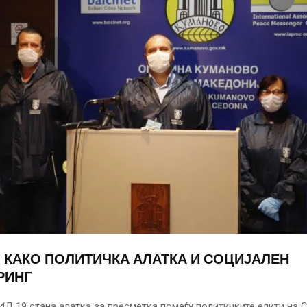
9 КАКО ПОЛИТИЧКА АЛАТКА И СОЦИЈАЛЕН
РИНГ
Д 19 стана алатка за пресметка помеѓу политичките елити на 