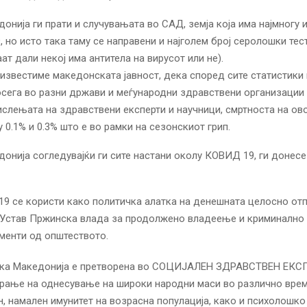
онија ги прати и случувањата во САД, земја која има најмногу
 но исто така таму се направени и најголем број серолошки тес
ат дали некој има антитела на вирусот или не).
 известиме македонската јавност, дека според сите статистики
сега во разни држави и меѓународни здравствени организации 
ислењата на здравствени експерти и научници, смртноста на ово
 0.1% и 0.3% што е во рамки на сезонскиот грип.
онија согледувајќи ги сите настани околу КОВИД 19, ги донесе
9 се користи како политичка алатка на денешната целосно от
 Устав Пржинска влада за продолжено владеење и криминално 
гменти од општеството.
ка Македонија е претворена во СОЦИЈАЛЕН ЗДРАВСТВЕН ЕКС
ирање на однесување на широки народни маси во различно вре
н, намален имунитет на возрасна популација, како и психолошко