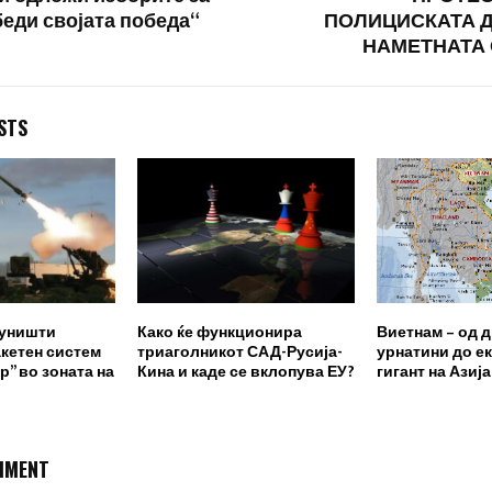
беди својата победа“
ПОЛИЦИСКАТА Д
НАМЕТНАТА 
STS
 уништи
Како ќе функционира
Виетнам – од 
кетен систем
триаголникот САД-Русија-
урнатини до е
р” во зоната на
Кина и каде се вклопува ЕУ?
гигант на Азија
MMENT