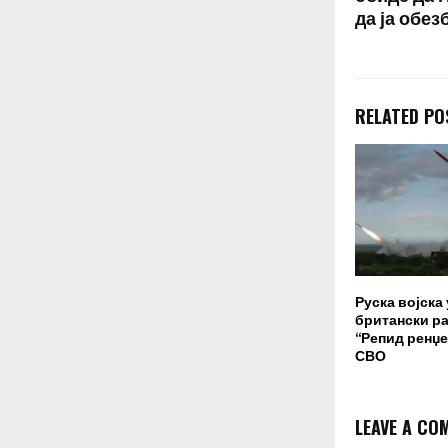
да ја обез
RELATED PO
Руска војска
британски ра
“Репид ренџе
СВО
LEAVE A CO