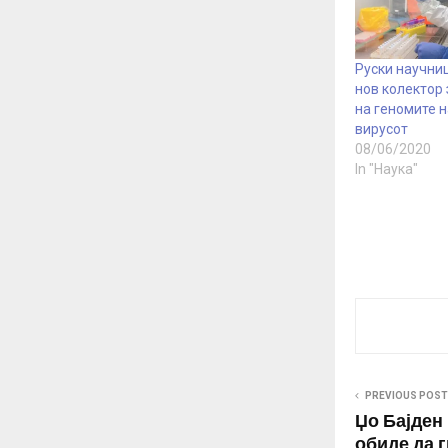
Руски научни
нов колектор
на геномите 
вирусот
08/06/2020
In "Наука"
PREVIOUS POST
Џо Бајден 
обиде да 