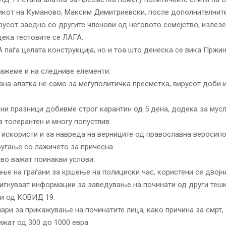
икот на Куманово, Максим Димитриевски, после дополнителнит
русот заедно со другите членови од неговото семејство, излезе
ека тестовите се ЛАГА.
 паѓа целата конструкција, но и тоа што денеска се вика Пржи
ажеме и на следниве елементи:
на алатка не само за меѓуполитичка пресметка, вирусот доби 
ни празници добивме строг карантин од 5 дена, додека за мус
а толерантен и многу попустлив.
искористи и за навреда на верниците од православна веросипо
угање со лажичето за причесна.
во важат поинакви услови.
ње на граѓани за кршење на полициски час, користени се двојн
игнуваат информации за заведување на починати од други теш
ти од КОВИД 19.
пари за прикажување на починатите лица, како причина за смрт,
ижат од 300 до 1000 евра.