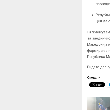
провоци
Републи
цел да 
Ги повикувам
за заедничко
Македонија и
формирање на
Република Ма
Бидете дел о
Сподели