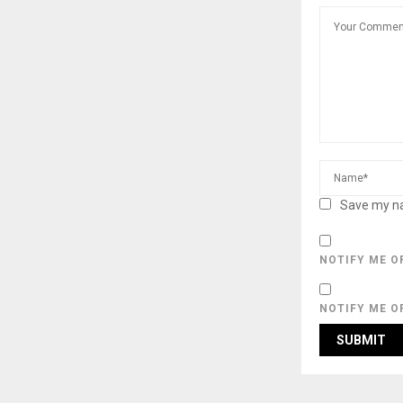
Save my na
NOTIFY ME O
NOTIFY ME O