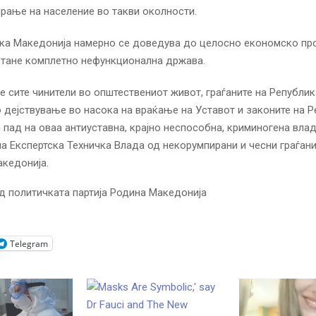
рање на население во такви околности.
ка Македонија намерно се доведува до целосно економско пр
стане комплетно нефункционална држава.
е сите чинители во општествениот живот, граѓаните на Републи
 дејствување во насока на враќање на Уставот и законите на 
 пад на оваа антиуставна, крајно неспособна, криминогена влад
 Експертска Техничка Влада од некорумпирани и чесни граѓани
кедонија.
д политичката партија Родина Македонија
Telegram