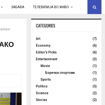
ЗАБАВА
ТЕЛЕВИЗИЈА ВО ЖИВО
CATEGORIES
НЕРИНГ
Art
(7)
КАКО
Economy
(6)
Н
Editor's Picks
(6)
Entertainment
(3)
Movie
(1)
Боречки спортови
(1)
Sports
(1)
Politics
(5)
Science
(2)
Stories
(2)