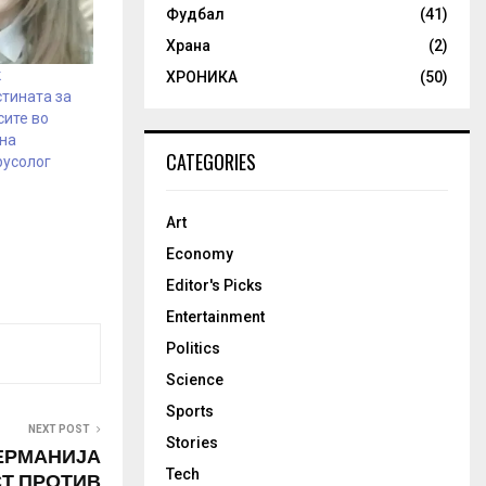
Фудбал
(41)
Храна
(2)
ќ
ХРОНИКА
(50)
тината за
сите во
 на
CATEGORIES
русолог
Art
Economy
Editor's Picks
Entertainment
Politics
Science
Sports
NEXT POST
Stories
ГЕРМАНИЈА
Tech
Т ПРОТИВ