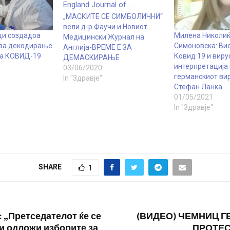
„МАСКИТЕ СЕ СИМБОЛИЧНИ“
вели д-р Фаучи и Новиот
ци создадоа
Милена Николи
Медицински Журнал на
 за декодирање
Симоновска: Вис
Англија-ВРЕМЕ Е ЗА
на КОВИД-19
Ковид 19 и виру
ДЕМАСКИРАЊЕ
интерпретација
03/06/2020
германскиот ви
In "Здравје"
Стефан Ланка
01/05/2021
In "Здравје"
SHARE
1
: „Претседателот ќе се
(ВИДЕО) ЧЕМНИЦ 
ги одложи изборите за
ПРОТЕС