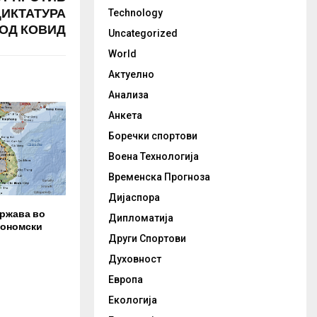
ИКТАТУРА
Technology
ОД КОВИД
Uncategorized
World
Актуелно
Анализа
Анкета
Боречки спортови
Воена Технологија
Временска Прогноза
Дијаспора
држава во
Дипломатија
кономски
Други Спортови
Духовност
Европа
Екологија