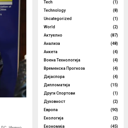
Tech
(1)
Technology
(8)
Uncategorized
(1)
World
(2)
Актуелно
(87)
Анализа
(48)
Анкета
(4)
Воена Технологија
(4)
Временска Прогноза
(4)
Дијаспора
(4)
Дипломатија
(15)
Други Спортови
(1)
Духовност
(2)
Европа
(90)
Екологија
(2)
Економија
(45)
СДС. Имено,