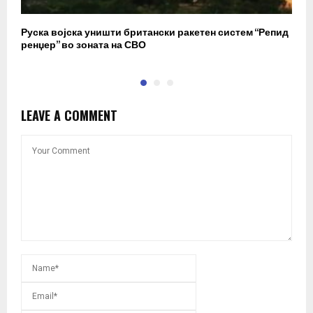
Руска војска уништи британски ракетен систем “Репид
К
ренџер” во зоната на СВО
к
LEAVE A COMMENT