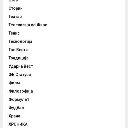
Стории
Театар
Телевизија во Живо
Тенис
Технологија
Топ Вести
Традиција
Ударна Вест
ФБ Статуси
Филм
Филозофија
Формула1
Фудбал
Храна
ХРОНИКА