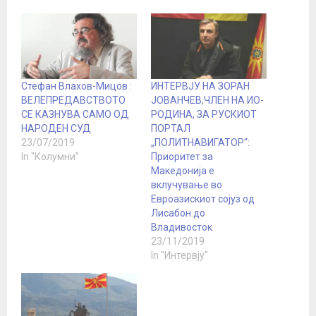
Стефан Влахов-Мицов :
ИНТЕРВЈУ НА ЗОРАН
ВЕЛЕПРЕДАВСТВОТО
ЈОВАНЧЕВ,ЧЛЕН НА ИО-
СЕ КАЗНУВА САМО ОД
РОДИНА, ЗА РУСКИОТ
НАРОДЕН СУД
ПОРТАЛ
23/07/2019
„ПОЛИТНАВИГАТОР“:
In "Колумни"
Приоритет за
Македонија е
вклучување во
Евроазискиот сојуз од
Лисабон до
Владивосток
23/11/2019
In "Интервју"