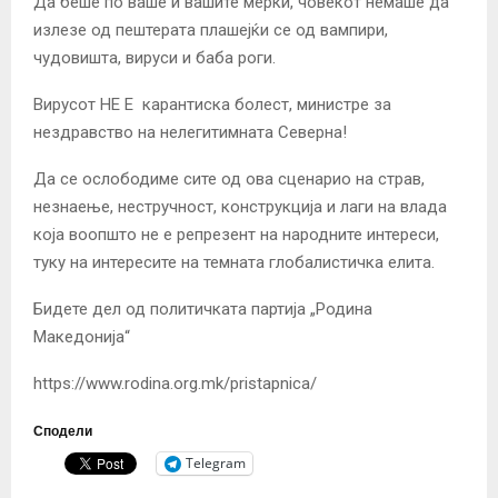
Да беше по ваше и вашите мерки, човекот немаше да
излезе од пештерата плашејќи се од вампири,
чудовишта, вируси и баба роги.
Вирусот НЕ Е карантиска болест, министре за
нездравство на нелегитимната Северна!
Да се ослободиме сите од ова сценарио на страв,
незнаење, нестручност, конструкција и лаги на влада
која воопшто не е репрезент на народните интереси,
туку на интересите на темната глобалистичка елита.
Бидете дел од политичката партија „Родина
Македонија“
https://www.rodina.org.mk/pristapnica/
Сподели
Telegram