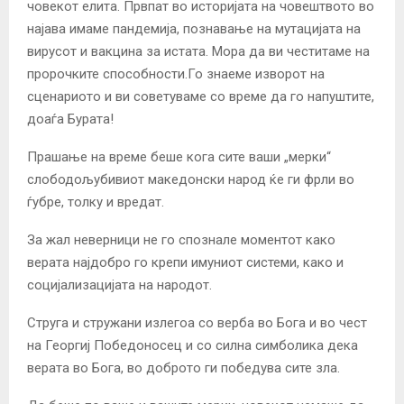
човекот елита. Првпат во историјата на човештвото во
најава имаме пандемија, познавање на мутацијата на
вирусот и вакцина за истата. Мора да ви честитаме на
пророчките способности.Го знаеме изворот на
сценариото и ви советуваме со време да го напуштите,
доаѓа Бурата!
Прашање на време беше кога сите ваши „мерки“
слободољубивиот македонски народ ќе ги фрли во
ѓубре, толку и вредат.
За жал неверници не го спознале моментот како
верата најдобро го крепи имуниот системи, како и
социјализацијата на народот.
Струга и стружани излегоа со верба во Бога и во чест
на Георгиј Победоносец и со силна симболика дека
верата во Бога, во доброто ги победува сите зла.