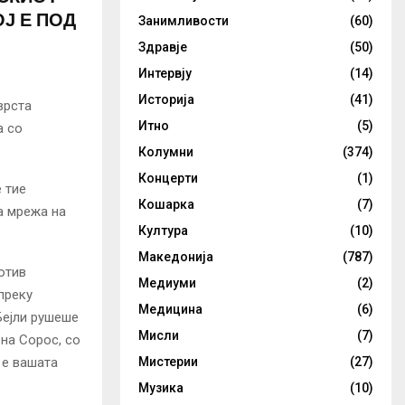
Ј Е ПОД
Занимливости
(60)
Здравје
(50)
Интервју
(14)
Историја
(41)
врста
Итно
(5)
а со
Колумни
(374)
Концерти
(1)
 тие
Кошарка
(7)
а мрежа на
Култура
(10)
Македонија
(787)
отив
Медиуми
(2)
преку
Медицина
(6)
Бејли рушеше
Мисли
(7)
 на Сорос, со
 е вашата
Мистерии
(27)
Музика
(10)