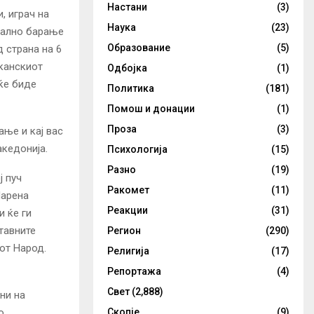
Настани
(3)
, играч на
Наука
(23)
јално барање
Образование
(5)
 страна на 6
канскиот
Одбојка
(1)
ќе биде
Политика
(181)
Помош и донации
(1)
Проза
(3)
ање и кај вас
акедонија.
Психологија
(15)
Разно
(19)
ј пуч
Ракомет
(11)
Шарена
Реакции
(31)
и ќе ги
тавните
Регион
(290)
от Народ.
Религија
(17)
Репортажа
(4)
Свет
(2,888)
ни на
о
Скопје
(9)