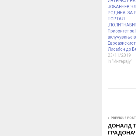
ИНТЕРВЈУ НА
ЈОВАНЧЕВ,ЧЛ
РОДИНА, ЗА 
ПОРТАЛ
„ПОЛИТНАВИГ
Приоритет за
вклучување 
Евроазискиот 
Лисабон до В
23/11/2019
In "Интервју"
PREVIOUS POST
ДОНАЛД 
ГРАДОНА