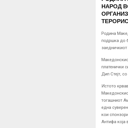
НАРОД В
ОРГАНИЗ
ТЕРОРИС
Родина Макед
подршка до 
заедничкиот 
Македонскиот
платенички 
Дип Стејт, с
Истото крва
Македонскиот
тогашниот А
една суверен
кои спонзори
Антифа која 