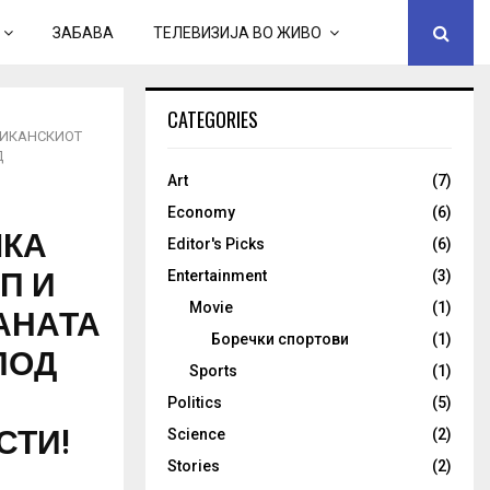
ЗАБАВА
ТЕЛЕВИЗИЈА ВО ЖИВО
CATEGORIES
РИКАНСКИОТ
Д
Art
(7)
Economy
(6)
ШКА
Editor's Picks
(6)
П И
Entertainment
(3)
АНАТА
Movie
(1)
Боречки спортови
(1)
ПОД
Sports
(1)
Politics
(5)
СТИ!
Science
(2)
Stories
(2)