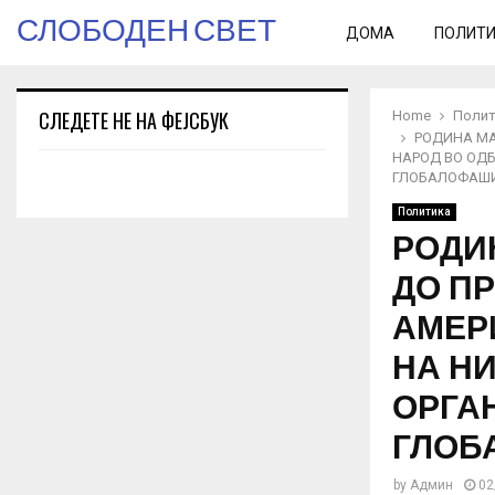
СЛОБОДЕН СВЕТ
ДОМА
ПОЛИТ
СЛЕДЕТЕ НЕ НА ФЕЈСБУК
Home
Полит
РОДИНА МА
НАРОД ВО ОДБ
ГЛОБАЛОФАШИ
Политика
РОДИ
ДО П
АМЕР
НА НИ
ОРГА
ГЛОБ
by
Админ
02