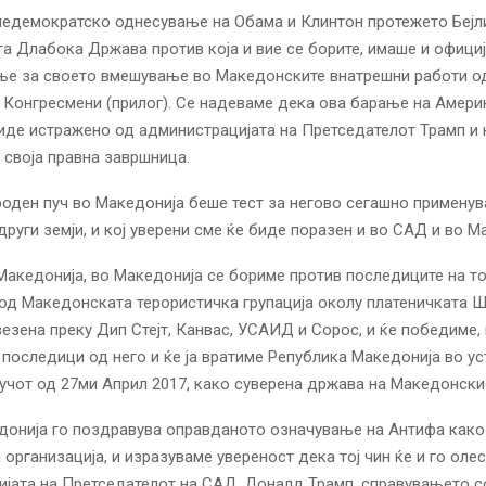
недемократско однесување на Обама и Клинтон протежето Бејли
а Длабока Држава против која и вие се борите, имаше и офици
ње за своето вмешување во Македонските внатрешни работи од
Конгресмени (прилог). Се надеваме дека ова барање на Амери
иде истражено од администрацијата на Претседателот Трамп и 
своја правна завршница.
роден пуч во Македонија беше тест за негово сегашно применув
други земји, и кој уверени сме ќе биде поразен и во САД и во М
Македонија, во Македонија се бориме против последиците на то
од Македонската терористичка групација околу платеничката 
везена преку Дип Стејт, Канвас, УСАИД и Сорос, и ќе победиме, 
 последици од него и ќе ја вратиме Република Македонија во ус
учот од 27ми Април 2017, како суверена држава на Македонски
донија го поздравува оправданото означување на Антифа како
 организација, и изразуваме увереност дека тој чин ќе и го олес
јата на Претседателот на САД, Доналд Трамп, справувањето с