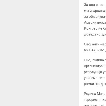
За ова свое 
меѓународнат
за објаснува
Американски 
Конгрес ќе б
доведенo до 
Овој анти-на
во САД и во 
Ние, Родина 
организиран 
револуција у
укинеме сите
рамки пред п
Родина Маке
терористичка
администраци