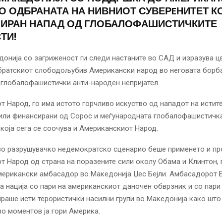
О ОДБРАНАТА НА НИВНИОТ СУВЕРEНИТЕТ КО
ИРАН НАПАД ОД ГЛОБАЛОФАШИСТИЧКИТЕ
ТИ!
онија со загриженост ги следи настаните во САД и изразува ц
братскиот слободољубив Американски народ во неговата борб
глобалофашистички анти-народен непријател.
 Народ, го има истото горчливо искуство од нападот на истите
сили финансирани од Сорос и меѓународната глобалофашистичк
о која сега се соочува и Американскиот Народ.
во разрушувачко недемократско сценарио беше применето и пр
 Народ од страна на поразените сили околу Обама и Клинтон, 
мерикански амбасадор во Македонија Џес Бејли. Амбасадорот 
а нација со пари на американскиот даночен обврзник и со пари
раше исти терористички насилни групи во Македонија како што
во моментов ја гори Америка.