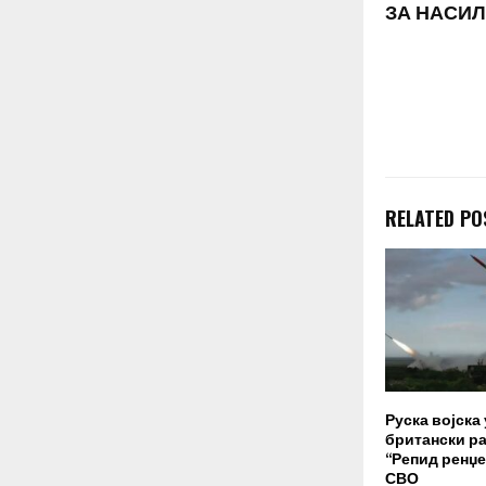
ЗА НАСИЛ
RELATED PO
Руска војска
британски ра
“Репид ренџе
СВО