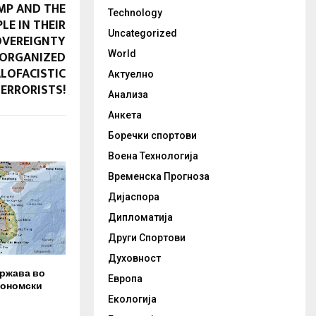
MP AND THE
Technology
LE IN THEIR
Uncategorized
OVEREIGNTY
 ORGANIZED
World
LOFACISTIC
Актуелно
ERRORISTS!
Анализа
Анкета
Боречки спортови
Воена Технологија
Временска Прогноза
Дијаспора
Дипломатија
Други Спортови
Духовност
држава во
Европа
кономски
Екологија