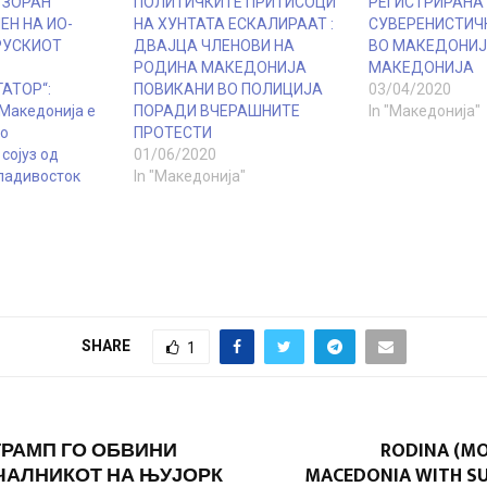
 ЗОРАН
ПОЛИТИЧКИТЕ ПРИТИСОЦИ
РЕГИСТРИРАНА
ЕН НА ИО-
НА ХУНТАТА ЕСКАЛИРААТ :
СУВЕРЕНИСТИЧ
РУСКИОТ
ДВАЈЦА ЧЛЕНОВИ НА
ВО МАКЕДОНИ
РОДИНА МАКЕДОНИЈА
МАКЕДОНИЈА
АТОР“:
ПОВИКАНИ ВО ПОЛИЦИЈА
03/04/2020
 Македонија е
ПОРАДИ ВЧЕРАШНИТЕ
In "Македонија"
во
ПРОТЕСТИ
сојуз од
01/06/2020
ладивосток
In "Македонија"
SHARE
1
ТРАМП ГО ОБВИНИ
RODINA (M
ЧАЛНИКОТ НА ЊУЈОРК
MACEDONIA WITH S