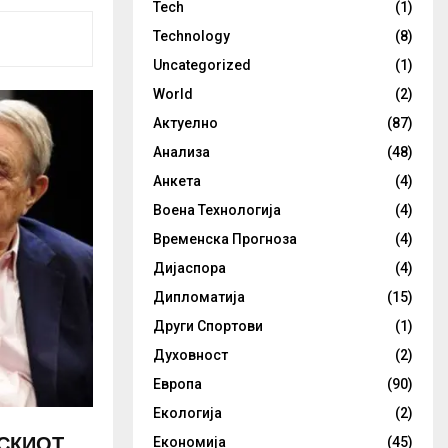
Tech
(1)
Technology
(8)
Uncategorized
(1)
World
(2)
Актуелно
(87)
Анализа
(48)
Анкета
(4)
Воена Технологија
(4)
Временска Прогноза
(4)
Дијаспора
(4)
Дипломатија
(15)
Други Спортови
(1)
Духовност
(2)
Европа
(90)
Екологија
(2)
СКИОТ
Економија
(45)