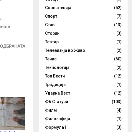
Соопштенија
(52)
Спорт
(7)
и
Став
(13)
лните
Стории
(3)
Театар
(1)
Телевизија во Живо
(2)
Тенис
(60)
Технологија
(2)
Топ Вести
(12)
Традиција
(1)
Ударна Вест
(12)
ФБ Статуси
(103)
Филм
(4)
Филозофија
(1)
Формула1
(3)