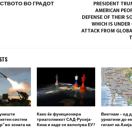
СТВОТО ВО ГРАДОТ
PRESIDENT TRU
AMERICAN PEOP
DEFENSE OF THEIR S
WHICH IS UNDER
ATTACK FROM GLOBA
T
STS
 уништи
Како ќе функционира
Виетнам – од 
кетен систем
триаголникот САД-Русија-
урнатини до е
р” во зоната на
Кина и каде се вклопува ЕУ?
гигант на Азија