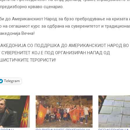
 предизборно крваво сценарио.
би до Американскиот Народ за брзо пребродување на кризата 
 на сегашниот курс за одбрана на суверенитетот и традициона
акедонија Вечна!
Telegram