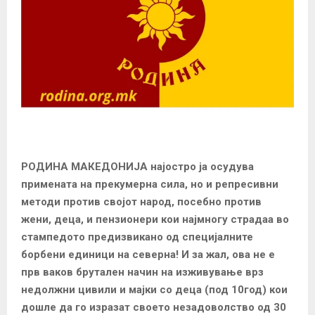
РОДИНА МАКЕДОНИЈА најостро ја осудува
примената на прекумерна сила, но и репресивни
методи против својот народ, посебно против
жени, деца, и пензионери кои најмногу страдаа во
стампедото предизвикано од специјалните
борбени единици на северна! И за жал, ова не е
прв ваков брутален начин на изживување врз
недолжни цивили и мајки со деца (под 10год) кои
дошле да го изразат своето незадоволство од 30