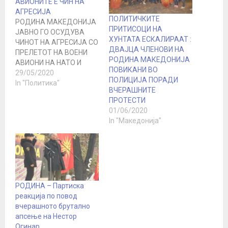
АВИОНИТЕ Е ЧИН НА
АГРЕСИЈА
ПОЛИТИЧКИТЕ
РОДИНА МАКЕДОНИЈА
ПРИТИСОЦИ НА
ЈАВНО ГО ОСУДУВА
ХУНТАТА ЕСКАЛИРААТ :
ЧИНОТ НА АГРЕСИЈА СО
ДВАЈЦА ЧЛЕНОВИ НА
ПРЕЛЕТОТ НА ВОЕНИ
РОДИНА МАКЕДОНИЈА
АВИОНИ НА НАТО И
ПОВИКАНИ ВО
ГРЦИЈА НАД
29/05/2020
ПОЛИЦИЈА ПОРАДИ
СУВЕРЕНОТО НЕБО НА
In "Политика"
ВЧЕРАШНИТЕ
РЕПУБЛИКА
ПРОТЕСТИ
МАКЕДОНИЈА
01/06/2020
Македонскиот народ
In "Македонија"
многу јасно и
недвосмислено се
изјасни на
Референдумот од 30
септември 2018 година
со отфрлање на
договорот од Преспа,
РОДИНА – Партиска
членството во НАТО и
реакција по повод
ЕУ. Етноцидот…
вчерашното брутално
апсење на Нестор
Огинар