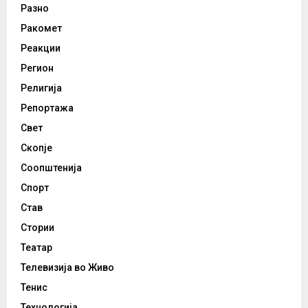
Разно
Ракомет
Реакции
Регион
Религија
Репортажа
Свет
Скопје
Соопштенија
Спорт
Став
Стории
Театар
Телевизија во Живо
Тенис
Технологија