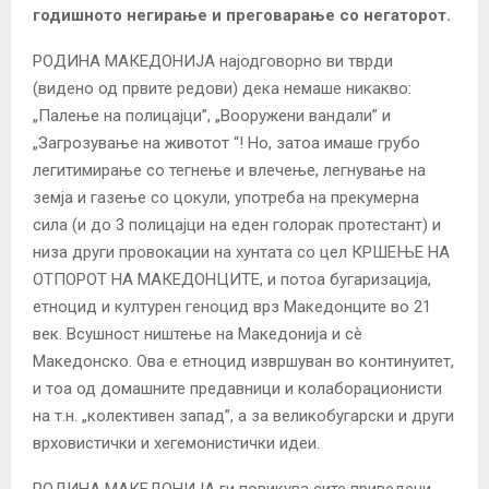
годишното негирање и преговарање со негаторот.
РОДИНА МАКЕДОНИЈА најодговорно ви тврди
(видено од првите редови) дека немаше никакво:
„Палење на полицајци”, „Вооружени вандали” и
„Загрозување на животот “! Но, затоа имаше грубо
легитимирање со тегнење и влечење, легнување на
земја и газење со цокули, употреба на прекумерна
сила (и до 3 полицајци на еден голорак протестант) и
низа други провокации на хунтата со цел КРШЕЊЕ НА
ОТПОРОТ НА МАКЕДОНЦИТЕ, и потоа бугаризација,
етноцид и културен геноцид врз Македонците во 21
век. Всушност ништење на Македонија и сѐ
Македонско. Ова е етноцид извршуван во континуитет,
и тоа од домашните предавници и колаборационисти
на т.н. „колективен запад”, а за великобугарски и други
врховистички и хегемонистички идеи.