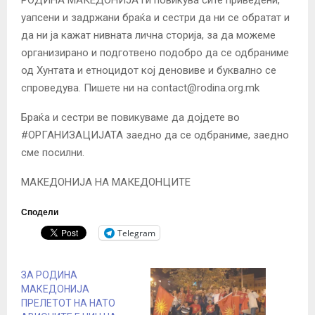
РОДИНА МАКЕДОНИЈА ги повикува сите приведени,
уапсени и задржани браќа и сестри да ни се обратат и
да ни ја кажат нивната лична сторија, за да можеме
организирано и подготвено подобро да се одбраниме
од Хунтата и eтноцидот кој деновиве и буквално се
спроведува. Пишете ни на
contact@rodina.org.mk
Браќа и сестри ве повикуваме да дојдете во
#ОРГАНИЗАЦИЈАТА заедно да се одбраниме, заедно
сме посилни.
МАКЕДОНИЈА НА МАКЕДОНЦИТЕ
Сподели
Telegram
ЗА РОДИНА
МАКЕДОНИЈА
ПРЕЛЕТОТ НА НАТО