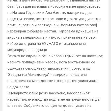
нагласи дека на овој непримерен предавнички настан
без преседан во нашата историја е и не присустрвото
на Никола Груевски и Али Ахмети, лидери на две
водечки партии, нешто кое води и докажува директна
замешаност но и претходна информираност за овој
изрежиран хибриден настан. Најголема идикација на
висока замешаност е и итното признавање на овој
избор од страна на ЕУ , НАТО и таканаречена
меѓународна заедница.
Секако не случајно беше избран тајмингот на настанот,
касните попладневни часови, кога востановено се
одржуваа секојдневни двомесечни протести од
‘Заедничка Македонија‘, нашироко прифатена
платформа на македонски отпор против уништување
на државата.
Сценариото беше јасно насочено, насобраниот
изреволтиран народ да подлегне на предизикот и да
влезе во Собранието со цел не дозволување на