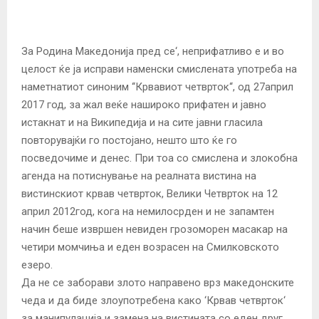
За Родина Македонија пред се‘, неприфатливо е и во
целост ќе ја исправи наменски смислената употреба на
наметнатиот синоним ‘‘Крвавиот четврток‘‘, од 27април
2017 год, за жал веќе нашироко прифатен и јавно
истакнат и на Википедија и на сите јавни гласила
повторувајќи го постојано, нешто што ќе го
посведочиме и денес. При тоа со смислена и злокобна
агенда на потиснување на реалната вистина на
вистинскиот крвав четврток, Велики Четврток на 12
април 2012год, кога на немилосрден и не запамтен
начин беше извршен невиден грозоморен масакар на
четири момчиња и еден возрасен на Смилковското
езеро.
Да не се заборави злото направено врз македонските
чеда и да биде злоупотребена како ‘Крвав четврток‘
за манипулација и замена на вистината со еден друг