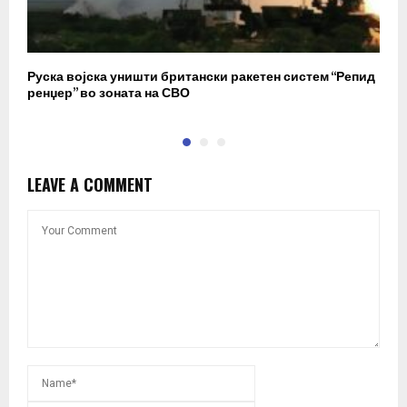
Руска војска уништи британски ракетен систем “Репид
К
ренџер” во зоната на СВО
к
LEAVE A COMMENT