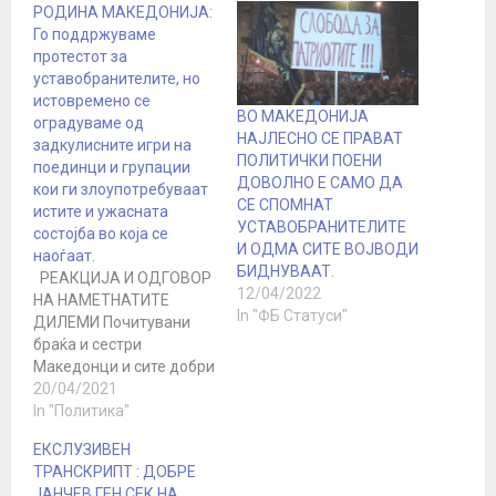
РОДИНА МАКЕДОНИЈА:
Го поддржуваме
протестот за
уставобранителите, но
истовремено се
ВО МАКЕДОНИЈА
оградуваме од
НАЈЛЕСНО СЕ ПРАВАТ
задкулисните игри на
ПОЛИТИЧКИ ПОЕНИ
поединци и групации
ДОВОЛНО Е САМО ДА
кои ги злоупотребуваат
СЕ СПОМНАТ
истите и ужасната
УСТАВОБРАНИТЕЛИТЕ
состојба во која се
И ОДМА СИТЕ ВОЈВОДИ
наоѓаат.
БИДНУВААТ.
РЕАКЦИЈА И ОДГОВОР
12/04/2022
НА НАМЕТНАТИТЕ
In "ФБ Статуси"
ДИЛЕМИ Почитувани
браќа и сестри
Македонци и сите добри
и чесни луѓе. Родина
20/04/2021
Македонија даде
In "Политика"
поддршка на
ЕКСЛУЗИВЕН
“Семакедонскиот
ТРАНСКРИПТ : ДОБРЕ
протест закажан за
ЈАНЧЕВ ГЕН СЕК НА