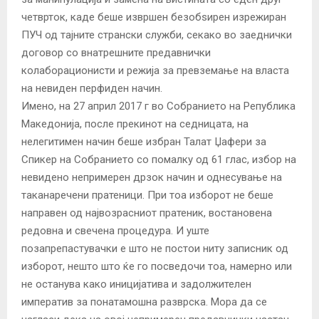
четврток, каде беше извршен безобѕирен изрежиран
ПУЧ од тајните странски служби, секако во заеднички
договор со внатрешните предавнички
колаборационисти и режија за превземање на власта
на невиден перфиден начин.
Имено, на 27 април 2017 г во Собранието на Република
Македонија, после прекинот на седницата, на
нелегитимен начин беше избран Талат Џафери за
Спикер на Собранието со помалку од 61 глас, избор на
невидено непримерен дрзок начин и однесување на
таканаречени пратеници. При тоа изборот не беше
направен од највозрасниот пратеник, востановена
редовна и свечена процедура. И уште
позапрепастувачки е што не постои ниту записник од
изборот, нешто што ќе го посведочи тоа, намерно или
не останува како иницијатива и задолжителен
императив за понатамошна разврска. Мора да се