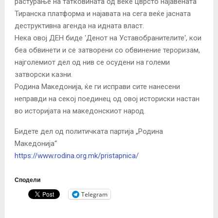
растурање на татковината од веќе цврсто најавената
Тиранска платформа и најавата на сега веќе јасната
деструктивна агенда на идната власт.
Нека овој ДЕН биде ‘Денот на Уставобранителите‘, кои
беа обвинети и се затворени со обвинение тероризам,
најголемиот дел од нив се осудени на големи
затворски казни.
Родина Македонија, ќе ги исправи сите нанесени
неправди на секој поединец од овој историски настан
во историјата на македонскиот народ.
Бидете дел од политичката партија „Родина
Македонија“
https://www.rodina.org.mk/pristapnica/
Сподели
Telegram