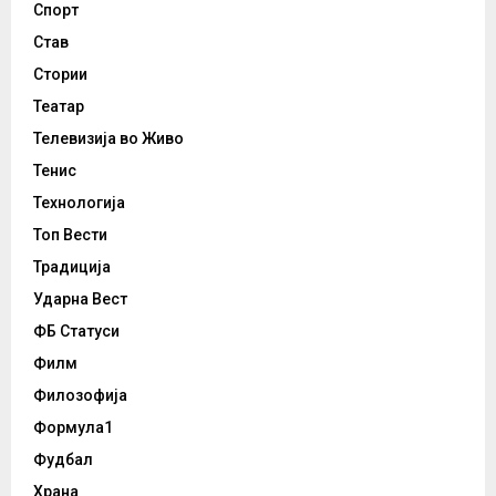
Спорт
Став
Стории
Театар
Телевизија во Живо
Тенис
Технологија
Топ Вести
Традиција
Ударна Вест
ФБ Статуси
Филм
Филозофија
Формула1
Фудбал
Храна