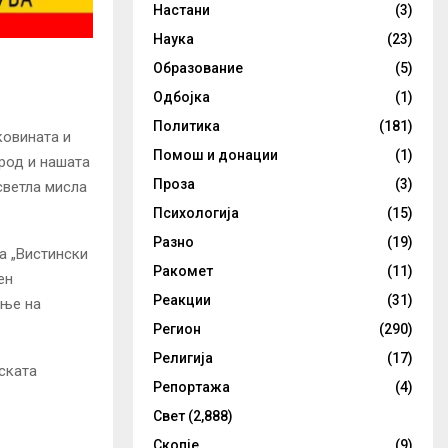
Настани
(3)
Наука
(23)
Образование
(5)
Одбојка
(1)
Политика
(181)
ковината и
Помош и донации
(1)
род и нашата
Проза
(3)
 светла мисла
Психологија
(15)
Разно
(19)
а „Вистински
Ракомет
(11)
ен
Реакции
(31)
ање на
Регион
(290)
Религија
(17)
ската
Репортажа
(4)
Свет
(2,888)
Скопје
(9)