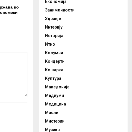
Економија
држава во
Занимливости
кономски
Здравје
Интервју
Историја
Итно
Колумни
Концерти
Кошарка
Култура
Македонија
Медиуми
Медицина
Мисли
Мистерии
Музика