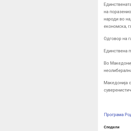
Единствената
на поразенио
народи во на
економска, г
Одговор на г
Единствена п
Во Македониј
неолиберална
Македонија с
суверенистич
Програма Ро
Сподели