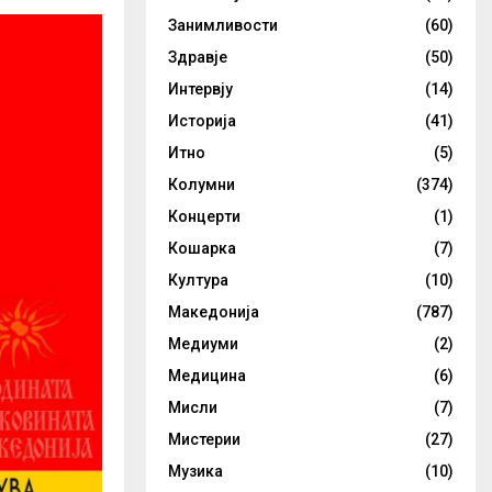
Занимливости
(60)
Здравје
(50)
Интервју
(14)
Историја
(41)
Итно
(5)
Колумни
(374)
Концерти
(1)
Кошарка
(7)
Култура
(10)
Македонија
(787)
Медиуми
(2)
Медицина
(6)
Мисли
(7)
Мистерии
(27)
Музика
(10)