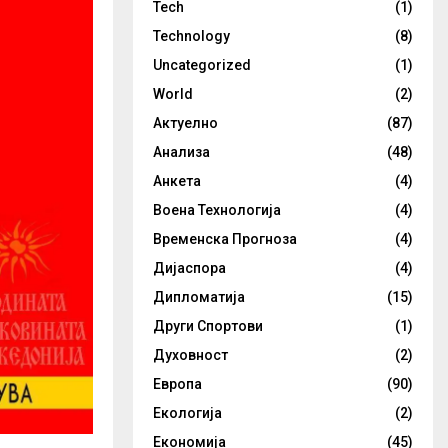
Tech
(1)
Technology
(8)
Uncategorized
(1)
World
(2)
Актуелно
(87)
Анализа
(48)
Анкета
(4)
Воена Технологија
(4)
Временска Прогноза
(4)
Дијаспора
(4)
Дипломатија
(15)
Други Спортови
(1)
Духовност
(2)
Европа
(90)
Екологија
(2)
Економија
(45)