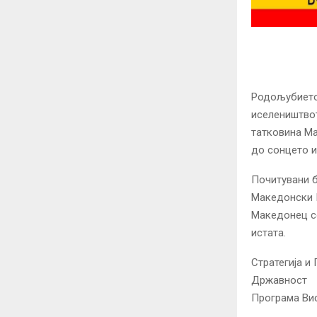
Родољубието,
иселеништвот
татковина Ма
до сонцето и
Почитувани б
Македонски П
Македонец с
истата.
Стратегија и
Државност
Програма Ви