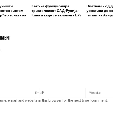
 уништи
Како ќе функционира
Виетнам – од 
кетен систем
триаголникот САД-Русија-
урнатини до е
р” во зоната на
Кина и каде се вклопува ЕУ?
гигант на Азија
MMENT
me, email, and website in this browser for the next time I comment.