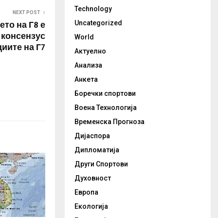
Technology
NEXT POST
то на Г8 е
Uncategorized
 консензус
World
циите на Г7
Актуелно
Анализа
Анкета
Боречки спортови
Воена Технологија
Временска Прогноза
Дијаспора
Дипломатија
Други Спортови
Духовност
Европа
Екологија