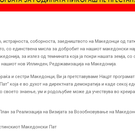
 истрајноста, соборноста, заедништвото на Македонци од тат
о, со единствена мисла за добробит на нашиот македонски на
кедонија, за излез од темнината која ја покри нашата земја, со
 нашиот нов Иллинден, Редржавизација на Македонија.
раќа и сестри Македонци, Ви ја претставуваме Нацрт програмат
ат“ која е во духот на директната демократија и каде секој ед
о своето знаење, ум и родољубие може да учествува во креир
 План за Реализација на Визијата за Возобновување на Македон
стинскиот Македонски Пат