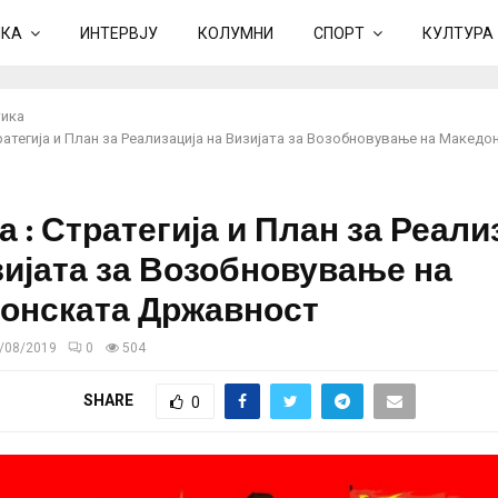
ИКА
ИНТЕРВЈУ
КОЛУМНИ
СПОРТ
КУЛТУРА
ика
ратегија и План за Реализација на Визијата за Возобновување на Македо
 : Стратегија и План за Реали
зијата за Возобновување на
онската Државност
/08/2019
0
504
SHARE
0