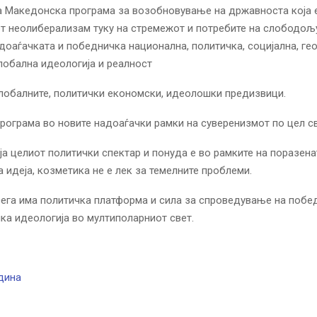
 Македонска програма за возобновување на државноста која 
т неолиберализам туку на стремежот и потребите на слободољ
доаѓачката и победничка национална, политичка, социјална, ге
лобална идеологија и реалност
лобалните, политички економски, идеолошки предизвици.
рограма во новите надоаѓачки рамки на суверенизмот по цел св
а целиот политички спектар и понуда е во рамките на поразена
 идеја, козметика не е лек за темелните проблеми.
ега има политичка платформа и сила за спроведување на побе
ка идеологија во мултиполарниот свет.
дина