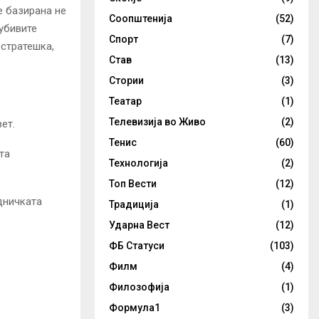
е базирана не
Соопштенија
(52)
убивите
Спорт
(7)
остратешка,
Став
(13)
Стории
(3)
Театар
(1)
Телевизија во Живо
(2)
ет.
Тенис
(60)
та
Технологија
(2)
Топ Вести
(12)
дничката
Традиција
(1)
Ударна Вест
(12)
ФБ Статуси
(103)
Филм
(4)
Филозофија
(1)
Формула1
(3)