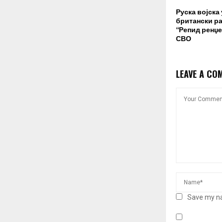
Руска војска
британски ра
“Репид ренџе
СВО
LEAVE A CO
Save my na