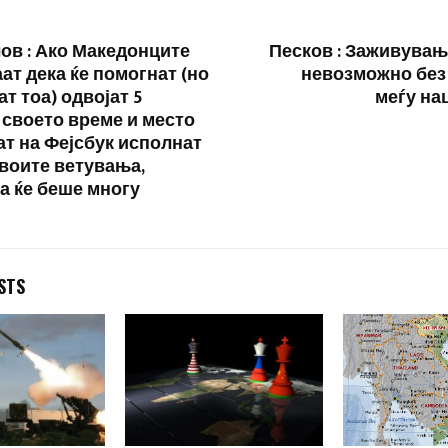
ов : Ако Македонците
Песков : Заживување
ат дека ќе помогнат (но
невозможно без
ат тоа) одвојат 5
меѓу на
 своето време и место
ат на Фејсбук исполнат
своите ветувања,
а ќе беше многу
STS