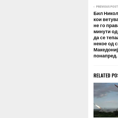
PREVIOUS POST
Бил Никол
кои ветува
не го прав
минути од
да се тепа
некое од 
Македониј
понапред.
RELATED PO