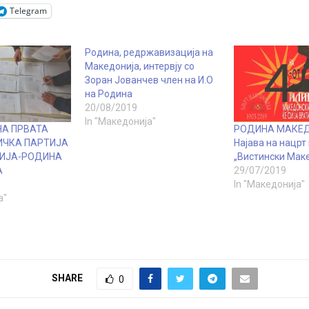
Telegram
Родина, редржавизација на
Македонија, интервју со
Зоран Јованчев член на И.О
на Родина
20/08/2019
In "Македонија"
НА ПРВАТА
РОДИНА МАКЕД
ИЧКА ПАРТИЈА
Најава на нацрт
ИЈА-РОДИНА
„Вистински Мак
А
29/07/2019
In "Македонија"
а"
SHARE
0