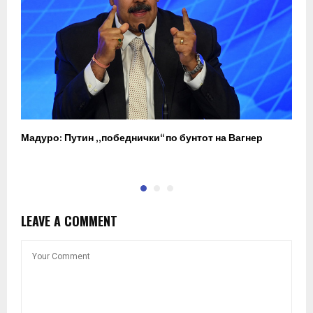
Мадуро: Путин „победнички“ по бунтот на Вагнер
О
п
LEAVE A COMMENT