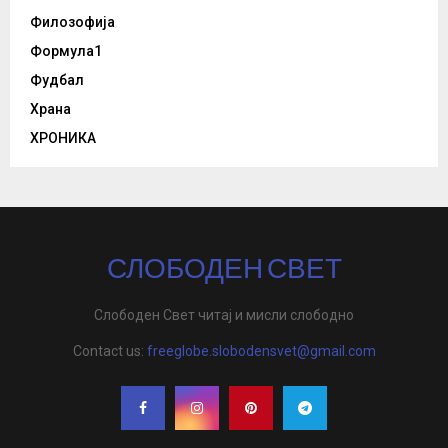
Филозофија
Формула1
Фудбал
Храна
ХРОНИКА
СЛОБОДЕН СВЕТ
Слободен Свет читај и мисли слободно
Contact us:
freeglobe.slobodensvet@gmail.com