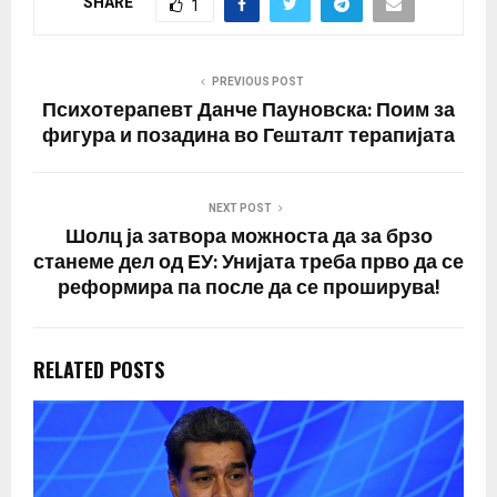
SHARE
1
PREVIOUS POST
Психотерапевт Данче Пауновска: Поим за
фигура и позадина во Гешталт терапијата
NEXT POST
Шолц ја затвора можноста да за брзо
станеме дел од ЕУ: Унијата треба прво да се
реформира па после да се проширува!
RELATED POSTS