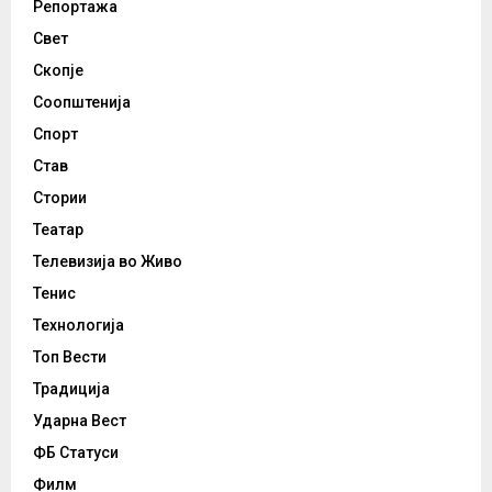
Репортажа
Свет
Скопје
Соопштенија
Спорт
Став
Стории
Театар
Телевизија во Живо
Тенис
Технологија
Топ Вести
Традиција
Ударна Вест
ФБ Статуси
Филм