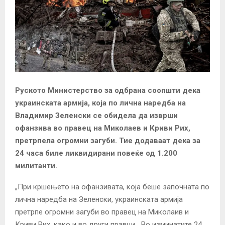
Руското Министерство за одбрана соопшти дека
украинската армија, која по лична наредба на
Владимир Зеленски се обидела да изврши
офанзива во правец на Миколаев и Криви Рих,
претрпела огромни загуби. Тие додаваат дека за
24 часа биле ликвидирани повеќе од 1.200
милитанти.
„При кршењето на офанзивата, која беше започната по
лична наредба на Зеленски, украинската армија
претрпе огромни загуби во правец на Миколаив и
Криви Рих, како и во други правци. „Во изминатите 24