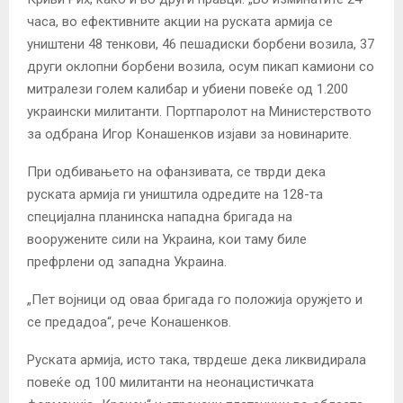
часа, во ефективните акции на руската армија се
уништени 48 тенкови, 46 пешадиски борбени возила, 37
други оклопни борбени возила, осум пикап камиони со
митралези голем калибар и убиени повеќе од 1.200
украински милитанти. Портпаролот на Министерството
за одбрана Игор Конашенков изјави за новинарите.
При одбивањето на офанзивата, се тврди дека
руската армија ги уништила одредите на 128-та
специјална планинска нападна бригада на
вооружените сили на Украина, кои таму биле
префрлени од западна Украина.
„Пет војници од оваа бригада го положија оружјето и
се предадоа“, рече Конашенков.
Руската армија, исто така, тврдеше дека ликвидирала
повеќе од 100 милитанти на неонацистичката