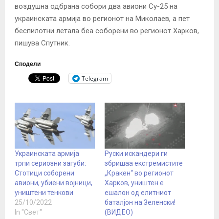
воздушна одбрана собори два авиони Су-25 на
украинската армија во регионот на Миколаев, а пет
беспилотни летала беа соборени во регионот Харков,
пишува Спутник.
Сподели
Telegram
Украинската армија
Руски искандери ги
трпи сериозни загуби:
збришаа екстремистите
Стотици соборени
„Кракен“ во регионот
авиони, убиени војници,
Харков, уништен е
уништени тенкови
ешалон од елитниот
25/10/2022
баталјон на Зеленски!
In "Свет"
(ВИДЕО)