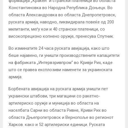
формација „Кракен“ и странски платеници во областа
Константиновка во Народна Република Доњецк. Во
областа Александровка во областа Днепропетровск,
руската армија, наводно, ликвидирала повеќе од 200
милитанти, меѓу кои и 40 странски платеници, со
високопрецизно копнено оружје, пренесува Спутник.
Во изминатите 24 часа руската авијација, како што
беше најавено, ги уништи производствените капацитети
на фабриката „Интервзривпром“ во Кривји Рих, каде
што се правеа експлозиви наменети за украинската
армија.
Борбената авијација на руската армија уништи пет
украински штабови, три магацини со ракетно-
артилериско оружје и муниција во областа на
населбата Сарни во областа Ривне, Криви Рих во
областа Дњепропетровск и Вернопоље во регионот
Харков. како и 52 артилериски единици. Руската