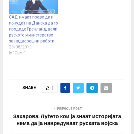
2023 година. Захарова
потсети дека Лондон ја
признал независноста
САД имаат право да и
на Косово без
понудат на Данска да го
референдум и без…
продаде Гренланд, вели
руското министерство
за надворешни работи
28/08/2019
In "Свет"
SHARE
1
PREVIOUS POST
Захарова: Луѓето кои ја знаат историјата
нема да ја навредуваат руската војска