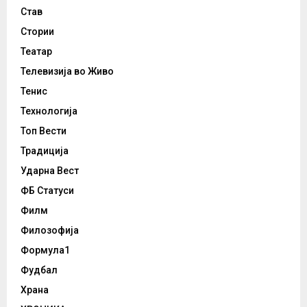
Став
Стории
Театар
Телевизија во Живо
Тенис
Технологија
Топ Вести
Традиција
Ударна Вест
ФБ Статуси
Филм
Филозофија
Формула1
Фудбал
Храна