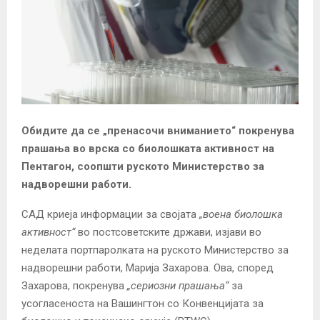
Обидите да се „пренасочи вниманието“ покренува
прашања во врска со биолошката активност на
Пентагон, соопшти руското Министерство за
надворешни работи.
САД криеја информации за својата
„воена биолошка
активност“
во постсоветските држави, изјави во
неделата портпаролката на руското Министерство за
надворешни работи, Марија Захарова. Ова, според
Захарова, покренува
„сериозни прашања“
за
усогласеноста на Вашингтон со Конвенцијата за