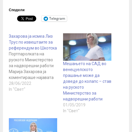
Сподели
Telegram
Захарова ја исмеа Лиз
Трус по извештаите за
референдум во Шкотска
Портпаролката на
руското Министерство
Мешањето на САД во
за надворешни работи
венецуелското
Марија Захарова ја
прашање може да
коментираше најавата
доведе до колапс – став
на шкотската прва
28/06/2022
на руското
министерка Никол
In "Свет"
Министерство за
Старџен дека шкотскиот
надворешни работи
парламент ќе објави
01/05/2019
нацрт-закон за
In "Свет"
одржување
референдум за
независност со закажан
датум на 19 октомври