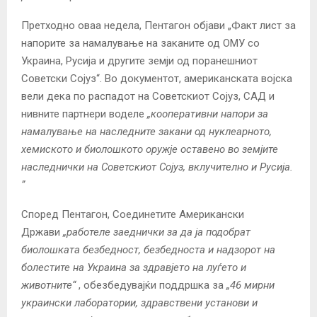
Претходно оваа недела, Пентагон објави „Факт лист за
напорите за намалување на заканите од ОМУ со
Украина, Русија и другите земји од поранешниот
Советски Сојуз“. Во документот, американската војска
вели дека по распадот на Советскиот Сојуз, САД и
нивните партнери воделе
„кооперативни напори за
намалување на наследните закани од нуклеарното,
хемиското и биолошкото оружје оставено во земјите
наследнички на Советскиот Сојуз, вклучително и Русија.
”
Според Пентагон, Соединетите Американски
Држави
„работеле заеднички за да ја подобрат
биолошката безбедност, безбедноста и надзорот на
болестите на Украина за здравјето на луѓето и
животните“
, обезбедувајќи поддршка за
„46 мирни
украински лаборатории, здравствени установи и