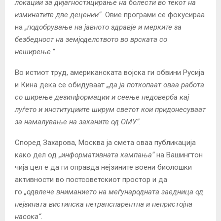
локации за дијагностицирање на болести во текот на
изминатите две децении“.
Овие програми се фокусираа
на
„подобрување на јавното здравје и мерките за
безбедност на земјоделството во врската со
неширење
“.
Во истиот труд, американската војска ги обвини Русија
и Кина дека се обидуваат
„да ја поткопаат оваа работа
со ширење дезинформации и сеење недоверба кај
луѓето и институциите ширум светот кои придонесуваат
за намалување на заканите од ОМУ“.
Според Захарова, Москва ја смета оваа публикација
како дел од
„информативната кампања“
на Вашингтон
чија цел е да ги оправда нејзините воени биолошки
активности во постсоветскиот простор и да
го
„одвлече вниманието на меѓународната заедница од
нејзината вистинска нетранспарентна и непристојна
насока“.