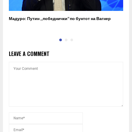
Мадуро: Путин „победнички“ по бунтот на Вагнер
О
п
LEAVE A COMMENT