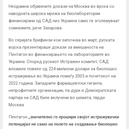
Неодамна објавените докази на Москва во врска со
наводната широка мрежа на биолаборатории
финансирани од САД низ Украина само ги зголемуваат
сомнежите, рече Захарова.
Во серијата брифинзи кои започнаа во март, руската
војска презентираше докази за вмешаноста на
Пентагон во финансирањето на лабораториите во
Украина. Според рускиот Истражен комитет, САД
вложиле повеќе од 224 милиони долари за биолошко
истражување во Украина помеѓу 2005 и почетокот на
2022 година. Западните фармацевтски гиганти,
непрофитните организации, па дури и Демократската
партија на САД биле вклучени во шемата, тврди
Москва.
Пентагон
„значително го прошири својот истражувачки
потенцијал не само на полето на создавање биолошко