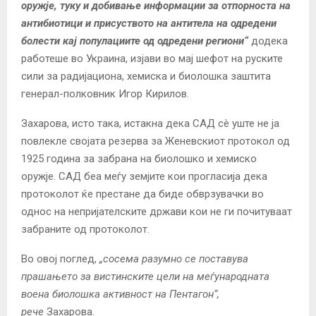
оружје, туку и добивање информации за отпорноста на
антибиотици и присуството на антитела на одредени
болести кај популациите од одредени региони“
додека
работеше во Украина, изјави во мај шефот на руските
сили за радијациона, хемиска и биолошка заштита
генерал-полковник Игор Кирилов.
Захарова, исто така, истакна дека САД сè уште не ја
повлекле својата резерва за Женевскиот протокол од
1925 година за забрана на биолошко и хемиско
оружје. САД беа меѓу земјите кои прогласија дека
протоколот ќе престане да биде обврзувачки во
однос на непријателските држави кои не ги почитуваат
забраните од протоколот.
Во овој поглед,
„сосема разумно се поставува
прашањето за вистинските цели на меѓународната
воена биолошка активност на Пентагон“,
рече
Захарова.