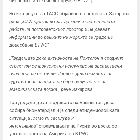
биолошко и токсинско оружје (BTWC).
Во интервјуто за ТАСС објавено во неделата, Захарова
рече:
„САД претпочитаат да молчат за тековната
работа на постсоветскиот простор и не даваат
информации во рамките на мерките за градење
доверба на BTWC“.
„Тврдењата дека активноста на Пентагон и сродните
структури се фокусирани исклучиво на здравствени
прашања не се точни. Јасно е дека помошта за
здравствена заштита не бара вклучување на
американската војска“, рече
Захарова.
Таа додаде дека тврдењата на Вашингтон дека
собира биоматеријал и ја следи епидемиолошката
ситуација
„само ги засилува и
интензивира“
стравувањата на Русија во врска со
усогласеноста на Америка со BTWC.