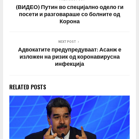
преку контакт меѓу
(ВИДЕО) Путин во специјално одело ги
луѓето,…
посети и разговараше со болните од
Корона
NEXT POST
Адвокатите предупредуваат: Асанж е
изложен на ризик од коронавирусна
инфекција
RELATED POSTS