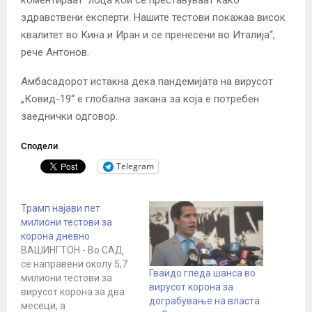
здравствени експерти. Нашите тестови покажаа висок
квалитет во Кина и Иран и се пренесени во Италија“,
рече Антонов.
Амбасадорот истакна дека пандемијата на вирусот
„Ковид-19“ е глобална закана за која е потребен
заеднички одговор.
Сподели
Telegram
Трамп најави пет
милиони тестови за
корона дневно
ВАШИНГТОН - Во САД
се направени околу 5,7
Гваидо гледа шанса во
милиони тестови за
вирусот корона за
вирусот корона за два
дограбување на власта
месеци, а