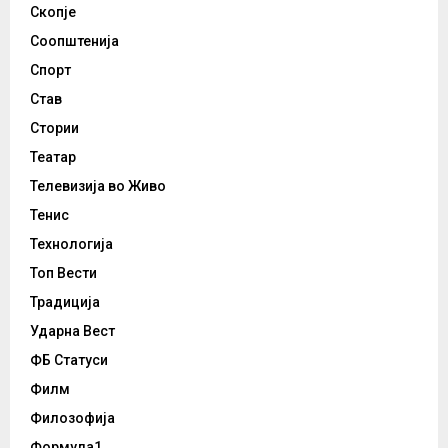
Скопје
Соопштенија
Спорт
Став
Стории
Театар
Телевизија во Живо
Тенис
Технологија
Топ Вести
Традиција
Ударна Вест
ФБ Статуси
Филм
Филозофија
Формула1