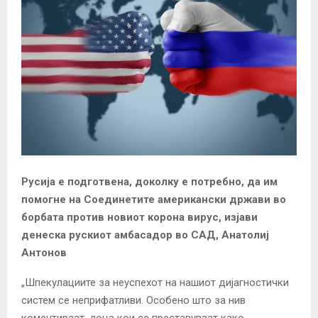
Русија е подготвена, доколку е потребно, да им
помогне на Соединетите американски држави во
борбата против новиот корона вирус, изјави
денеска рускиот амбасадор во САД, Анатолиј
Антонов
„Шпекулациите за неуспехот на нашиот дијагностички
систем се неприфатливи. Особено што за нив
коментираат лоца кои се преставуваат како