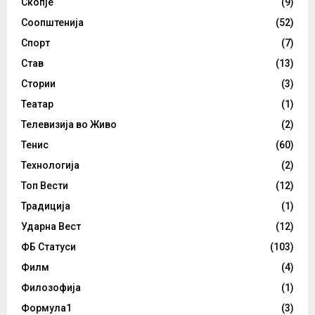
Скопје
(9)
Соопштенија
(52)
Спорт
(7)
Став
(13)
Стории
(3)
Театар
(1)
Телевизија во Живо
(2)
Тенис
(60)
Технологија
(2)
Топ Вести
(12)
Традиција
(1)
Ударна Вест
(12)
ФБ Статуси
(103)
Филм
(4)
Филозофија
(1)
Формула1
(3)