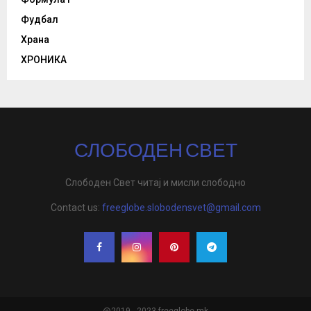
Фудбал
Храна
ХРОНИКА
СЛОБОДЕН СВЕТ
Слободен Свет читај и мисли слободно
Contact us:
freeglobe.slobodensvet@gmail.com
@2019 - 2023 freeglobe,mk