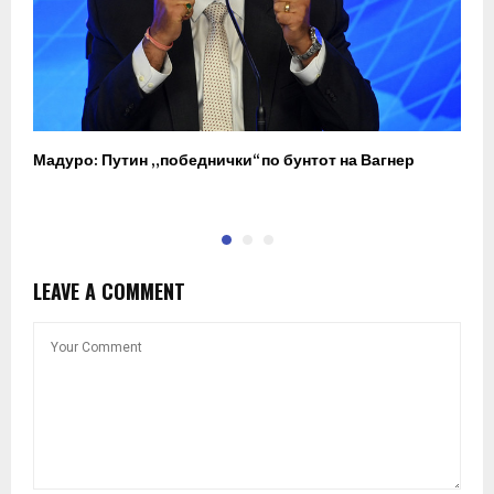
Мадуро: Путин „победнички“ по бунтот на Вагнер
О
п
LEAVE A COMMENT