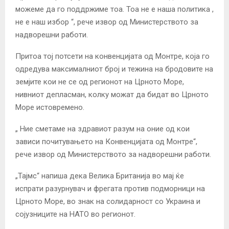
можеме да го поддржиме тоа. Тоа не е наша политика ,
не е наш избор “, рече извор од Министерството за
надворешни работи.
Притоа тој потсети на конвенцијата од Монтре, која го
одредува максималниот број и тежина на бродовите на
земјите кои не се од регионот на Црното Море,
нивниот депласман, колку можат да бидат во Црното
Море истовремено.
„ Ние сметаме на здравиот разум на оние од кои
зависи почитувањето на Конвенцијата од Монтре“,
рече извор од Министерството за надворешни работи.
„Тајмс“ напиша дека Велика Британија во мај ќе
испрати разурнувач и фрегата против подморници на
Црното Море, во знак на солидарност со Украина и
сојузниците на НАТО во регионот.