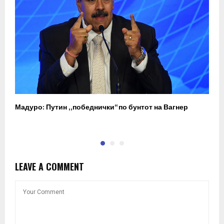
Мадуро: Путин „победнички“ по бунтот на Вагнер
О
п
LEAVE A COMMENT