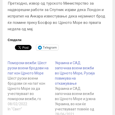
Претходно, извор од турското Министерство за
надворешни работи за Спутник изјави дека Лондон и
испратил на Анкара известување дека нејзиниот брод
ќе помине преку Босфор во Црното Море во првата
недела од мај.
Сподели
Telegram
Поморски вежби: Шест
Украина и САД
руски воени бродови на
започнаа воени вежби
пат кон Црното Море
во Црното Море, Русија
Шест руски воени
повикува на
бродови се на пат кон
откажување
Црното Море за да
Украина и САД
учествуваат во
започнаа воени вежби
поморски вежби, го
во Црното Море и јужна
цитираше руското
08/02/2022
Украина, во кои ќе
Министерство за
In "Свет"
учествуваат повеќе од
одбрана Интерфакс
30 земји, и покрај
28/06/2021