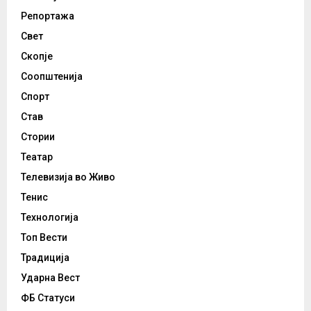
Репортажа
Свет
Скопје
Соопштенија
Спорт
Став
Стории
Театар
Телевизија во Живо
Тенис
Технологија
Топ Вести
Традиција
Ударна Вест
ФБ Статуси