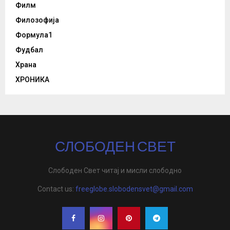
Филм
Филозофија
Формула1
Фудбал
Храна
ХРОНИКА
СЛОБОДЕН СВЕТ
Слободен Свет читај и мисли слободно
Contact us:
freeglobe.slobodensvet@gmail.com