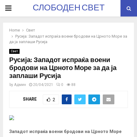
СЛОБОДЕН СВЕТ
PRIMARY
MENU
Home
Свет
Русија: Западот испраќа воени бродови на Црното Море за
да ја заплаши Русија
Свет
Русија: Западот испраќа воени
бродови на Црното Море за да ја
заплаши Русија
by
Админ
20/04/2021
0
88
SHARE
2
Западот испраќа воени бродови на Црното Море