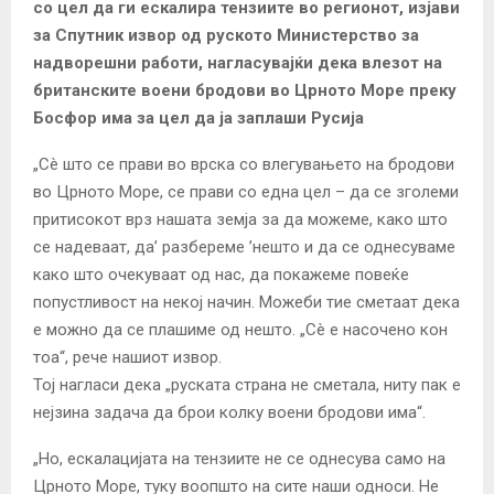
со цел да ги ескалира тензиите во регионот, изјави
за Спутник извор од руското Министерство за
надворешни работи, нагласувајќи дека влезот на
британските воени бродови во Црното Море преку
Босфор има за цел да ја заплаши Русија
„Сè што се прави во врска со влегувањето на бродови
во Црното Море, се прави со една цел – да се зголеми
притисокот врз нашата земја за да можеме, како што
се надеваат, да’ разбереме ’нешто и да се однесуваме
како што очекуваат од нас, да покажеме повеќе
попустливост на некој начин. Можеби тие сметаат дека
е можно да се плашиме од нешто. „Сè е насочено кон
тоа“, рече нашиот извор.
Тој нагласи дека „руската страна не сметала, ниту пак е
нејзина задача да брои колку воени бродови има“.
„Но, ескалацијата на тензиите не се однесува само на
Црното Море, туку воопшто на сите наши односи. Не