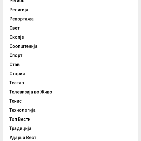
Регион
Религија
Репортажа
Свет
Скопје
Соопштенија
Спорт
Став
Стории
Театар
Телевизија во Живо
Тенис
Технологија
Топ Вести
Традиција
Ударна Вест