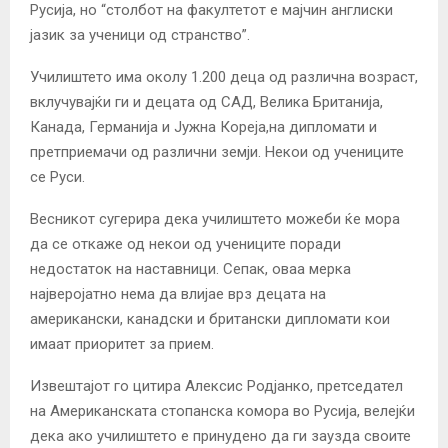
Русија, но “столбот на факултетот е мајчин англиски
јазик за ученици од странство”.
Училиштето има околу 1.200 деца од различна возраст,
вклучувајќи ги и децата од САД, Велика Британија,
Канада, Германија и Јужна Кореја,на дипломати и
претприемачи од различни земји. Некои од учениците
се Руси.
Весникот сугерира дека училиштето можеби ќе мора
да се откаже од некои од учениците поради
недостаток на наставници. Сепак, оваа мерка
најверојатно нема да влијае врз децата на
американски, канадски и британски дипломати кои
имаат приоритет за прием.
Извештајот го цитира Алексис Родјанко, претседател
на Американската стопанска комора во Русија, велејќи
дека ако училиштето е принудено да ги заузда своите