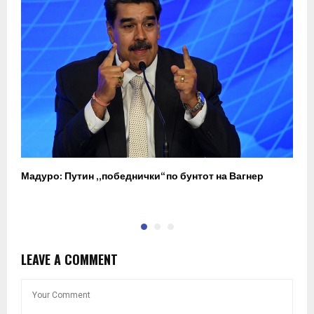
Мадуро: Путин „победнички“ по бунтот на Вагнер
О
п
LEAVE A COMMENT