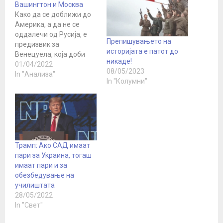
Вашингтон и Москва
Како да се доближи до
Америка, а да не се
оддалечи од Русија, е
Препишувањето на
предизвик за
историјата е патот до
Венецуела, која доби
никаде!
можност да ги подобри
01/04/2022
08/05/2023
односите со Вашингтон
In "Анализа"
In "Колумни"
поради војната во
Украина и енергетската
криза. Соединетите
Американски Држави и
Велика Британија го
забранија увозот на
нафта од Русија и
Трамп: Ако САД имаат
бараат нови залихи,…
пари за Украина, тогаш
имаат пари и за
обезбедување на
училиштата
28/05/2022
In "Свет"