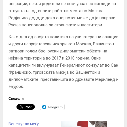
операции, некои родители се соочуваат со изгледи за
отпуштање од своите работни места во Москва.
Родјањко додаде дека овој потег може да ја направи
Русија понеповолна за странските инвеститори.
Како дел од својата политика на унилатерални санкции
и други непријателски чекори кон Москва, Вашингтон
затвори голем број руски дипломатски објекти на
нејзина територија во 2017 и 2018 година. Овие
капацитети ги вклучуваат Генералниот конзулат во Сан
Франциско, трговската мисија во Вашингтон и
дипломатските преставништа во државите Мериленд и
Њујорк.
Сподели
Telegram
Венецуела меѓу