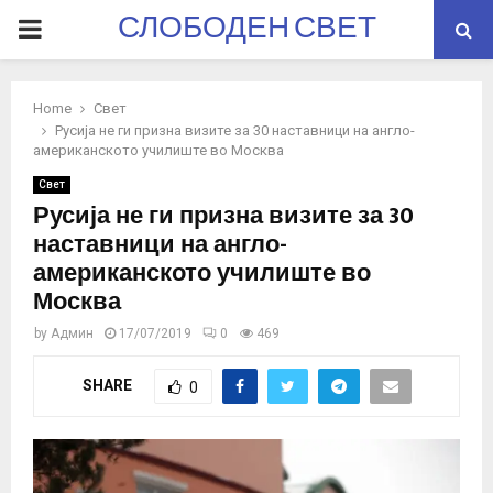
СЛОБОДЕН СВЕТ
PRIMARY
MENU
Home
Свет
Русија не ги призна визите за 30 наставници на англо-
американското училиште во Москва
Свет
Русија не ги призна визите за 30
наставници на англо-
американското училиште во
Москва
by
Админ
17/07/2019
0
469
SHARE
0