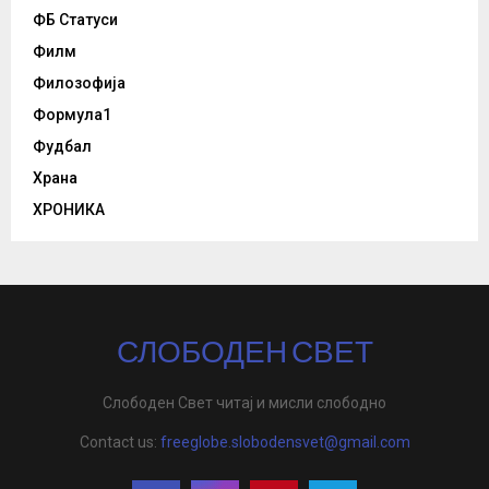
ФБ Статуси
Филм
Филозофија
Формула1
Фудбал
Храна
ХРОНИКА
СЛОБОДЕН СВЕТ
Слободен Свет читај и мисли слободно
Contact us:
freeglobe.slobodensvet@gmail.com