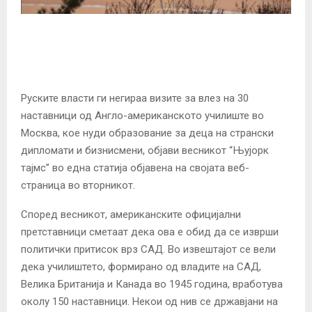
Руските власти ги негираа визите за влез на 30
наставници од Англо-американското училиште во
Москва, кое нуди образование за деца на странски
дипломати и бизнисмени, објави весникот “Њујорк
тајмс” во една статија објавена на својата веб-
страница во вторникот.
Според весникот, американските официјални
претставници сметаат дека ова е обид да се изврши
политички притисок врз САД. Во извештајот се вели
дека училиштето, формирано од владите на САД,
Велика Британија и Канада во 1945 година, вработува
околу 150 наставници. Некои од нив се државјани на