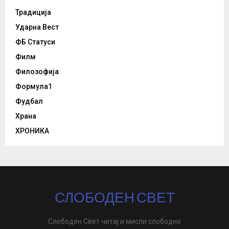
Традиција
Ударна Вест
ФБ Статуси
Филм
Филозофија
Формула1
Фудбал
Храна
ХРОНИКА
СЛОБОДЕН СВЕТ
Слободен Свет читај и мисли слободно