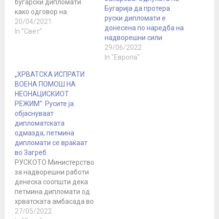
бугарски дипломати
Бугарија да протера
како одговор на
руски дипломати е
протерувањето на
20/04/2021
донесена по наредба на
двајца руски дипломати
In "Свет"
надворешни сили
од Бугарија во март, во
29/06/2022
контекст на шпионска
In "Европа"
афера и зголемени
тензии меѓу Москва и
„ХРВАТСКА ИСПРАТИ
Западот. Според
ВОЕНА ПОМОШ НА
руското Министерство
НЕОНАЦИСКИОТ
за надворешни работи,
РЕЖИМ“: Русите ја
одлуката била
објаснуваат
пријавена кај
дипломатската
бугарскиот амбасадор
одмазда, петмина
во Москва, кој…
дипломати се враќаат
во Загреб
РУСКОТО Министерство
за надворешни работи
денеска соопшти дека
петмина дипломати од
хрватската амбасада во
Москва ќе бидат
27/05/2022