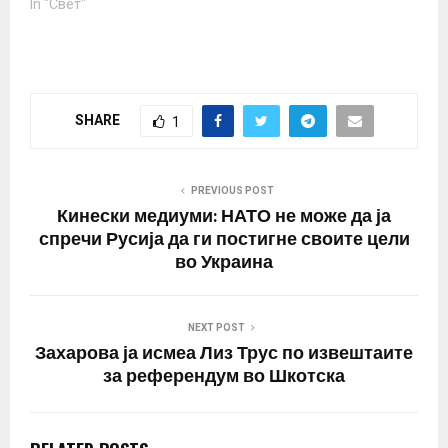
протерани од земјата,
In "Свет"
како одговор на
протерувањето на
руските дипломати од
Загреб. На 11 април,
Хрватска објави дека
SHARE
1
протерала 18 руски
дипломати и шестмина
членови на
административно-
PREVIOUS POST
техничкиот персонал од
Кинески медиуми: НАТО не може да ја
амбасадата во
спречи Русија да ги постигне своите цели
Загреб. Еден ден…
во Украина
NEXT POST
Захарова ја исмеа Лиз Трус по извештаите
за референдум во Шкотска