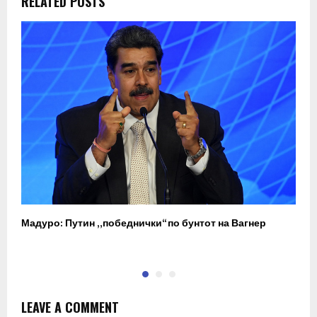
RELATED POSTS
Мадуро: Путин „победнички“ по бунтот на Вагнер
О
п
LEAVE A COMMENT