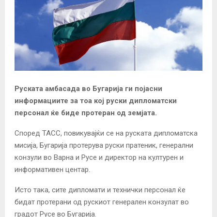
Руската амбасада во Бугарија ги појасни
информациите за тоа кој руски дипломатски
персонал ќе биде протеран од земјата.
Според ТАСС, повикувајќи се на руската дипломатска
мисија, Бугарија протерува руски пратеник, генерални
конзули во Варна и Русе и директор на културен и
информативен центар.
Исто така, сите дипломати и технички персонал ќе
бидат протерани од рускиот генерален конзулат во
градот Русе во Бугарија.