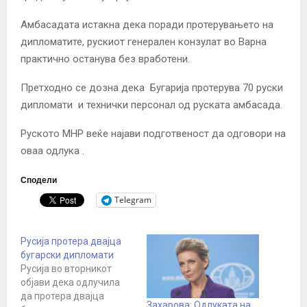
Амбасадата истакна дека поради протерувањето на
дипломатите, рускиот генерален конзулат во Варна
практично останува без вработени.
Претходно се дозна дека
Бугарија протерува 70 руски
дипломати
и технички персонал од руската амбасада.
Руското МНР веќе најави подготвеност
да одговори на
оваа одлука
.
Сподели
Telegram
Русија протера двајца
бугарски дипломати
Русија во вторникот
објави дека одлучила
да протера двајца
Захарова: Одлуката на