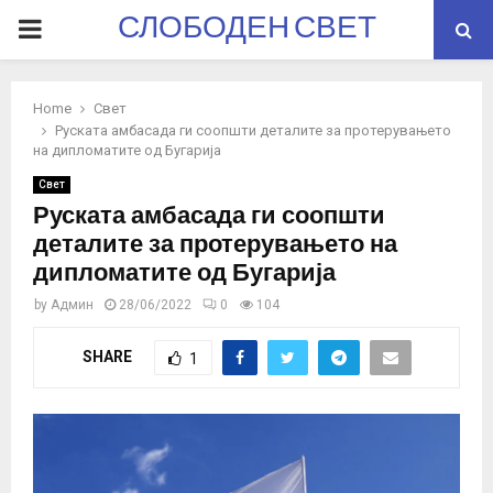
СЛОБОДЕН СВЕТ
PRIMARY
MENU
Home
Свет
Руската амбасада ги соопшти деталите за протерувањето
на дипломатите од Бугарија
Свет
Руската амбасада ги соопшти
деталите за протерувањето на
дипломатите од Бугарија
by
Админ
28/06/2022
0
104
SHARE
1