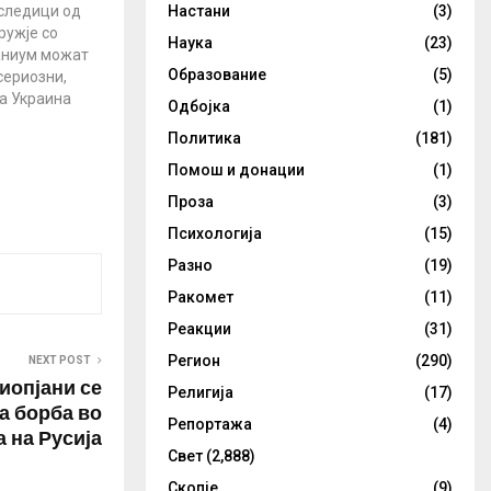
Настани
(3)
следици од
ружје со
Наука
(23)
аниум можат
Образование
(5)
сериозни,
а Украина
Одбојка
(1)
ли дали тоа
Политика
(181)
заменик-
а Советот за
Помош и донации
(1)
усија,
Проза
(3)
в. „Тоа не е
е во строга
Психологија
(15)
, туку е
Разно
(19)
арен…
Ракомет
(11)
Реакции
(31)
Регион
(290)
NEXT POST
иопјани се
Религија
(17)
а борба во
Репортажа
(4)
а на Русија
Свет
(2,888)
Скопје
(9)