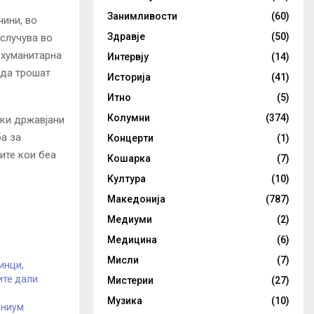
Занимливости
(60)
чини, во
Здравје
(50)
 случува во
 хуманитарна
Интервју
(14)
 да трошат
Историја
(41)
Итно
(5)
Колумни
(374)
ски државјани
а за
Концерти
(1)
ите кои беа
Кошарка
(7)
Култура
(10)
Македонија
(787)
Медиуми
(2)
Медицина
(6)
Мисли
(7)
инци,
ите дали
Мистерии
(27)
о
Музика
(10)
аниум