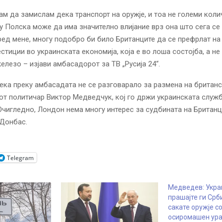
м да замислам дека транспорт на оружје, и тоа не големи коли
у Полска може да има значително влијание врз она што сега се
ед мене, многу подобро би било Британците да се префрлат на
стиции во украинската економија, која е во лоша состојба, а не
железо – изјави амбасадорот за ТВ „Русија 24“.
ека преку амбасадата не се разговарало за размена на британ
от политичар Виктор Медведчук, кој го држи украинската служб
Очигледно, Лондон нема многу интерес за судбината на Британц
 Донбас.
Telegram
Медведев: Укра
прашајте ги Срб
сакате оружје с
осиромашен ур