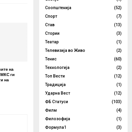
Соопштенија
(52)
Спорт
(7)
Став
(13)
Стории
(3)
Театар
(1)
Телевизија во Живо
(2)
Тенис
(60)
Технологија
(2)
вите на
 МКС ги
Топ Вести
(12)
и на
Традиција
(1)
Ударна Вест
(12)
ФБ Статуси
(103)
Филм
(4)
Филозофија
(1)
Формула1
(3)