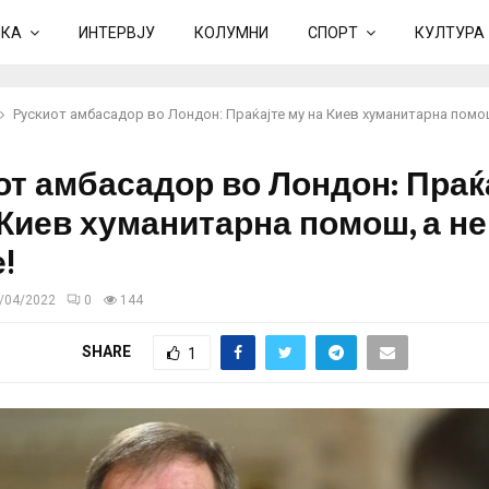
ИКА
ИНТЕРВЈУ
КОЛУМНИ
СПОРТ
КУЛТУРА
Рускиот амбасадор во Лондон: Праќајте му на Киев хуманитарна помош
от амбасадор во Лондон: Праќ
 Киев хуманитарна помош, а не
!
/04/2022
0
144
SHARE
1