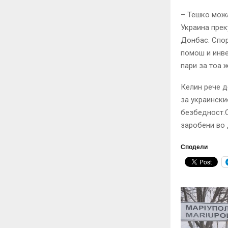
– Тешко можа
Украина прек
Донбас. Спор
помош и инве
пари за тоа 
Келин рече д
за украински
безбедност.
заробени во
Сподели