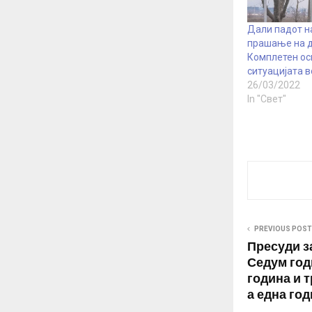
Дали падот н
прашање на 
Комплетен ос
ситуацијата в
26/03/2022
In "Свет"
PREVIOUS POST
Пресуди з
Седум год
година и т
а една год