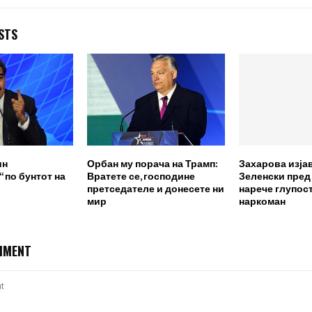
STS
ин
Орбан му порача на Трамп:
Захарова изја
 по бунтот на
Вратете се, господине
Зеленски пред
претседателе и донесете ни
нарече глупост
мир
наркоман
MMENT