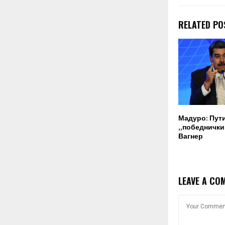
RELATED PO
Мадуро: Пут
„победнички“
Вагнер
LEAVE A CO