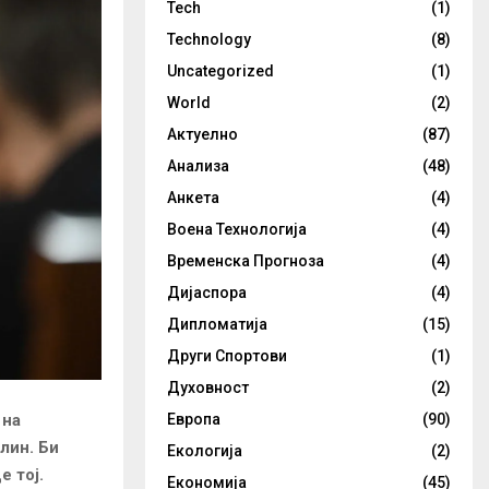
Tech
(1)
Technology
(8)
Uncategorized
(1)
World
(2)
Актуелно
(87)
Анализа
(48)
Анкета
(4)
Воена Технологија
(4)
Временска Прогноза
(4)
Дијаспора
(4)
Дипломатија
(15)
Други Спортови
(1)
Духовност
(2)
Европа
(90)
 на
лин. Би
Екологија
(2)
 тој.
Економија
(45)