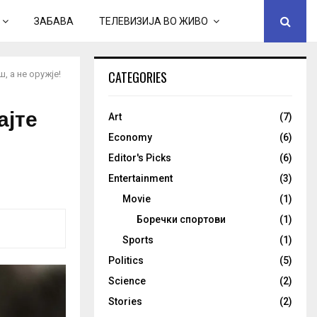
ЗАБАВА
ТЕЛЕВИЗИЈА ВО ЖИВО
CATEGORIES
, а не оружје!
ајте
Art
(7)
Economy
(6)
Editor's Picks
(6)
Entertainment
(3)
Movie
(1)
Боречки спортови
(1)
Sports
(1)
Politics
(5)
Science
(2)
Stories
(2)