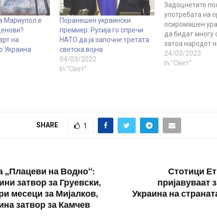
Задоцнетите по
употребата на о
а Мариупол е
Поранешен украински
осиромашен ур
денови?
премиер: Русија го спречи
да бидат многу 
врт на
НАТО да ја започне третата
затоа народот н
о Украина
светска војна
треба да размис
24/03/2023
04/03/2022
го сака, изјави 
In "Свет"
In "Свет"
претседателот н
безбедност на Р
Дмитриј Медведе
нуклеарно оружј
смисла на зборот
оружје со нукле
SHARE
1
а „Плацеви на Водно“:
Стотици Ет
ини затвор за Груевски,
пријавуваат з
ри месеци за Мијалков,
Украина на странат
ина затвор за Камчев