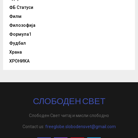
ФБ Статуси
Филм
Филозофија
Формула1
Фудбал
Храна
ХРОНИКА
СЛОБОДЕН СВЕТ
Слободен Свет читај и мисли слободно
Contact us:
freeglobe.slobodensvet@gmail.com