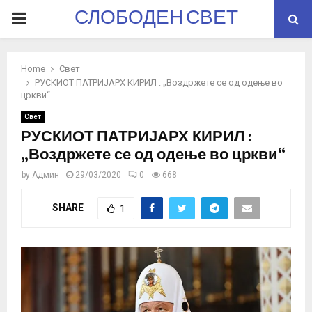
СЛОБОДЕН СВЕТ
PRIMARY
MENU
Home
Свет
РУСКИОТ ПАТРИЈАРХ КИРИЛ : „Воздржете се од одење во
цркви“
Свет
РУСКИОТ ПАТРИЈАРХ КИРИЛ :
„Воздржете се од одење во цркви“
by
Админ
29/03/2020
0
668
SHARE
1