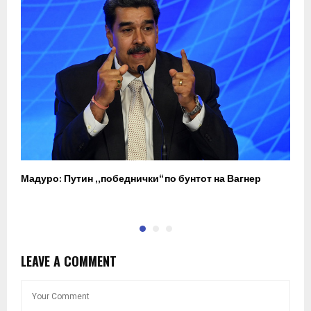
Мадуро: Путин „победнички“ по бунтот на Вагнер
О
п
LEAVE A COMMENT