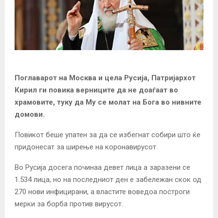
Поглаварот на Москва и цела Русија, Патријархот
Кирил ги повика верниците да не доаѓаат во
храмовите, туку да Му се молат на Бога во нивните
домови.
Повикот беше упатен за да се избегнат собири што ќе
придонесат за ширење на коронавирусот.
Во Русија досега починаа девет лица а заразени се
1.534 лица, но на последниот ден е забележан скок од
270 нови инфицирани, а властите воведоа построги
мерки за борба против вирусот.