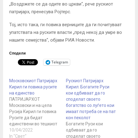
„Воздржете се да одите во цркви“, рече рускиот
патријарх, пренесува Ројтерс.
Тој, исто така, ги повика верниците да ги почитуваат
упатствата на руските власти „пред некој да умре во
нашите семејства“, објави РИА Новости.
Сподели
Telegram
Московскиот Патријарх
Рускиот Патријарх
Кирил ги повика русите
Кирил: Богатите Руси
на единство
кои одбиваат да го
ПАТРИЈАРХОТ
споделат своето
Московски и на цела
богатство со луѓето кои
Русија Кирил ги повика
имаат потреба се на пат
Русите да бидат
кон пеколот
единствени во тешкиот
Богатите Руси кои
период низ кој денес
10/04/2022
одбиваат да го
минува земјата. - Господ
In "Свет"
споделат своето