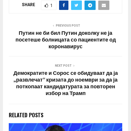
стотици офицери и
SHARE
1
бизнисмени блиски до
Кремљ, кои ЕУ ги
обвинува дека ја
поддржуваат војната во
PREVIOUS POST
Украина.…
Путин не би бил Путин доколку не ја
посетеше болницата со пациентите од
коронавирус
NEXT POST
Демократите и Сорос се обидуваат да ја
„развлечат“ кризата до ноември за да ја
поткопаат кандидатурата за повторен
избор на Трамп
RELATED POSTS