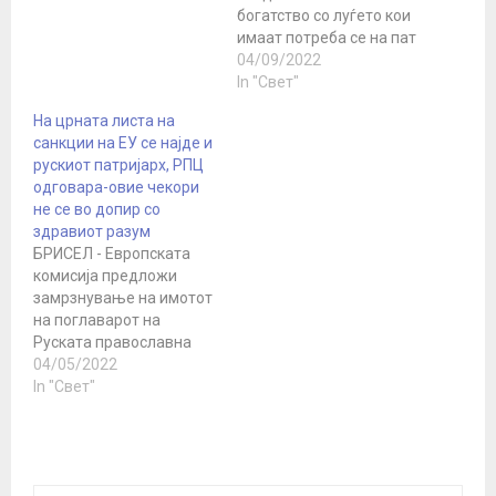
нека ни помогне на сите
богатство со луѓето кои
во ова тешко време за
имаат потреба се на пат
нашата татковина да се
кон пеколот,
04/09/2022
обединиме околу
предупреди поглаварот
In "Свет"
власта, а властите да
на Руската православна
На црната листа на
бидат исполнети со
црква, патријархот
санкции на ЕУ се најде и
одговорност за својот
Кирил. Богатството е
рускиот патријарх, РПЦ
народ,…
оправдано само кога
одговара-овие чекори
лицето кое го
не се во допир со
поседува „е подготвено
здравиот разум
да даде значителен дел
БРИСЕЛ - Европската
од своите средства на
комисија предложи
оние кои имаат потреба,
замрзнување на имотот
кои…
на поглаварот на
Руската православна
црква, патријархот
04/05/2022
Кирил, изјави денеска
In "Свет"
дипломат на ЕУ.
Рускиот патријарх е
додаден на црната
листа, на која веќе има