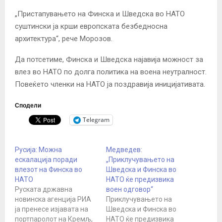
„Пристапувањето на Финска и Шведска во НАТО
суштински ја крши европската безбедносна
архитектура“, рече Морозов.
Да потсетиме, Финска и Шведска најавија можност за
влез во НАТО по долга политика на воена неутралност.
Повеќето членки на НАТО ја поздравија иницијативата.
Сподели
Telegram
Русија: Можна
Медведев:
ескалација поради
„Приклучувањето на
влезот на Финска во
Шведска и Финска во
НАТО
НАТО ќе предизвика
Руската државна
воен одговор“
новинска агенција РИА
Приклучувањето на
ја пренесе изјавата на
Шведска и Финска во
портпаролот на Кремљ,
НАТО ќе предизвика