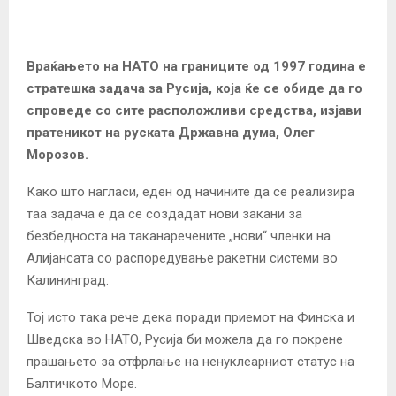
Враќањето на НАТО на границите од 1997 година е
стратешка задача за Русија, која ќе се обиде да го
спроведе со сите расположливи средства, изјави
пратеникот на руската Државна дума, Олег
Морозов.
Како што нагласи, еден од начините да се реализира
таа задача е да се создадат нови закани за
безбедноста на таканаречените „нови“ членки на
Алијансата со распоредување ракетни системи во
Калининград.
Тој исто така рече дека поради приемот на Финска и
Шведска во НАТО, Русија би можела да го покрене
прашањето за отфрлање на ненуклеарниот статус на
Балтичкото Море.