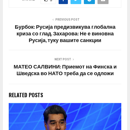
алијанса планирала да
разговара за
апликациите поднесени
од амбасадорите на
PREVIOUS POST
Финска и Шведска за
Бурбок: Русија предизвикува глобална
влез на нивните земји
криза со глад. Захарова: Не е виновна
во НАТО. Тоа би…
Русија, туку вашите санкции
NEXT POST
МАТЕО САЛВИНИ: Приемот на Финска и
Шведска во НАТО треба да се одложи
RELATED POSTS