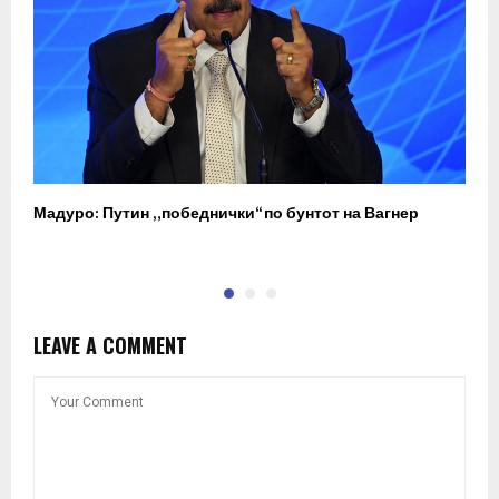
Мадуро: Путин „победнички“ по бунтот на Вагнер
О
п
LEAVE A COMMENT