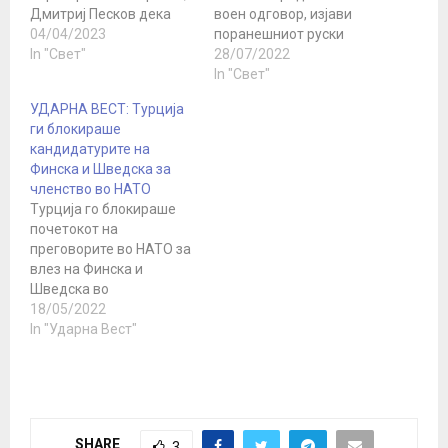
Дмитриј Песков дека
воен одговор, изјави
„влегувањето на
04/04/2023
поранешниот руски
Финска во НАТО е уште
In "Свет"
претседател Дмитриј
28/07/2022
едно влошување на
Медведев. Доколку
In "Свет"
ситуацијата, а
таму се наоѓаат базите
УДАРНА ВЕСТ: Турција
проширувањето на
и оружјето на НАТО,
ги блокираше
алијансата е
тогаш „нашите
кандидатурите на
навлегување во
реактивни чекори ќе
Финска и Шведска за
безбедноста на Русија“.
бидат симетрични на
членство во НАТО
Тој изјави дека оваа
тоа“, рече Медведев,
Турција го блокираше
ситуација значително се
сега потпретседател на
почетокот на
разликува од
Советот за безбедност
преговорите во НАТО за
проблемот со Украина
на Руската Федерација,
влез на Финска и
бидејќи…
по состанокот за
Шведска во
безбедносната…
алијансата. Ова го
18/05/2022
пренесува ДПА,
In "Ударна Вест"
повикувајќи се на
извори во
организацијата. Според
агенцијата, денеска
Северноатлантската
SHARE
3