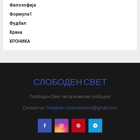
Филозофија
Формула1
Фудбал
Храна
ХРОНИКА
СЛОБОДЕН СВЕТ
Слободен Свет читај и мисли слободно
Contact us:
freeglobe.slobodensvet@gmail.com