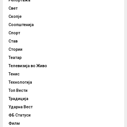
Репортажа
Свет
Скопје
Соопштенија
Спорт
Став
Стории
Театар
Телевизија во Живо
Тенис
Технологија
Топ Вести
Традиција
Ударна Вест
ФБ Статуси
Филм