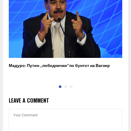
Мадуро: Путин „победнички“ по бунтот на Вагнер
О
п
LEAVE A COMMENT