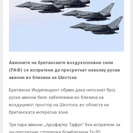
Авионите на британските воздухопловни сили
(РАФ) се испратени да пресретнат неколку руски
авиони во близина на Шкотска.
Британски Индипендент објави дека непознат број
руски авиони биле забележани во близина на
воздушниот простор на Шкотска, во областа на
британската интересна зона.
Три пара авиони „Јурофајтер Тајфун“ беа испратени за
да пресретнат стратешки бомбардери Ту-95.