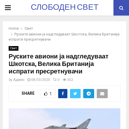
СЛОБОДЕН СВЕТ
PRIMARY
MENU
Home
Свет
Руските авиони ја надгледуваат Шкотска, Велика Британија
испрати пресретнувачи
Свет
Руските авиони ја надгледуваат
Шкотска, Велика Британија
испрати пресретнувачи
by
Админ
08/03/2020
0
352
SHARE
1