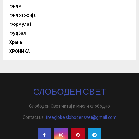
Филм
Филозофија
Формула1
Фудбал
Храна
ХРОНИКА
СЛОБОДЕН СВЕТ
Слободен Свет читај и мисли слободно
Contact us:
freeglobe.slobodensvet@gmail.com