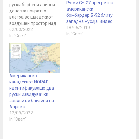
Руски Су-27 пресретна
руски борбени авиони
американски
денеска накратко
бомбардер Б-52 близу
влегоа во шведскиот
западна Русија: Видео
воздушен простор над
18/06/2019
Балтичкото Море,
02/03/2022
In "Свет"
соопшти шведската
In "Свет"
војска, а се огласи и
министерот за одбрана
Петер Хултквист, кој го
осуди потегот на
руските воздухопловни
сили, пренесува Ројтерс.
Американско-
Два руски авиони Су-27
канадскиот NORAD
и два авиони Су-24
идентификуваше два
влегле во Шведска во…
руски извидувачки
авиони во близина на
Алјаска
12/09/2022
In "Свет"