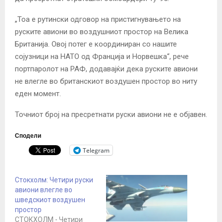
„Тоа е рутински одговор на пристигнувањето на
руските авиони во воздушниот простор на Велика
Британија. Овој потег е координиран со нашите
сојузници на НАТО од Франција и Норвешка“, рече
портпаролот на РАФ, додавајќи дека руските авиони
не влегле во британскиот воздушен простор во ниту
еден момент.
Точниот број на пресретнати руски авиони не е објавен.
Сподели
Telegram
Стокхолм: Четири руски
авиони влегле во
шведскиот воздушен
простор
СТОКХОЛМ - Четири