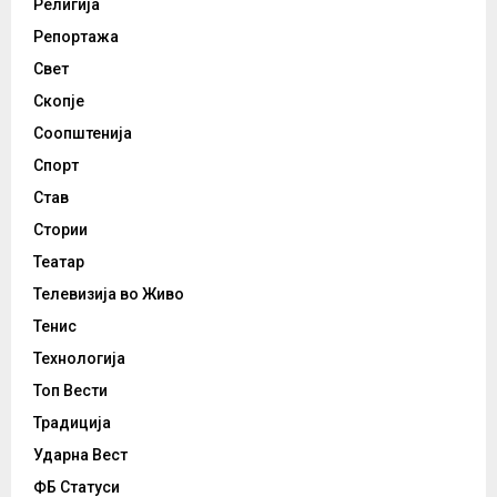
Религија
Репортажа
Свет
Скопје
Соопштенија
Спорт
Став
Стории
Театар
Телевизија во Живо
Тенис
Технологија
Топ Вести
Традиција
Ударна Вест
ФБ Статуси