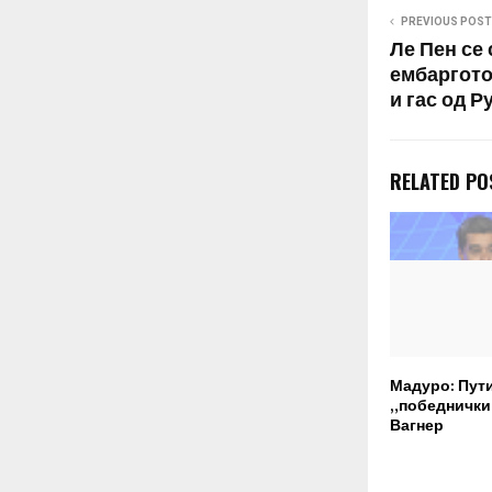
PREVIOUS POST
Ле Пен се
ембаргото
и гас од Р
RELATED PO
Мадуро: Пут
„победнички“
Вагнер