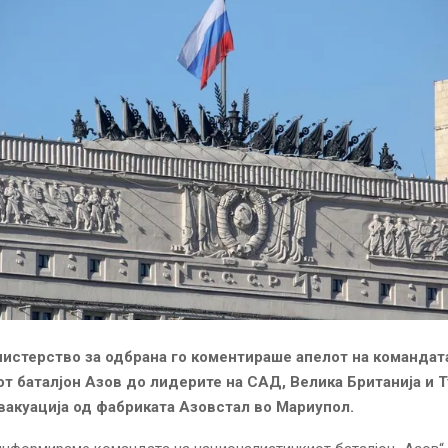
истерство за одбрана го коментираше апелот на командат
т баталјон Азов до лидерите на САД, Велика Британија и Т
вакуација од фабриката Азовстал во Мариупол.