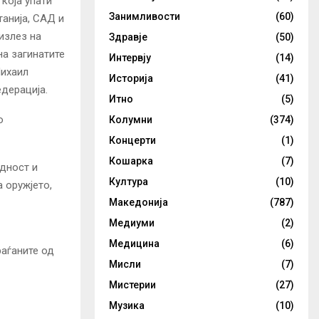
која упати
Занимливости
(60)
танија, САД и
излез на
Здравје
(50)
на загинатите
Интервју
(14)
Михаил
Историја
(41)
дерација.
Итно
(5)
о
Колумни
(374)
Концерти
(1)
Кошарка
(7)
едност и
Култура
(10)
 оружјето,
Македонија
(787)
Медиуми
(2)
Медицина
(6)
раѓаните од
Мисли
(7)
Мистерии
(27)
Музика
(10)