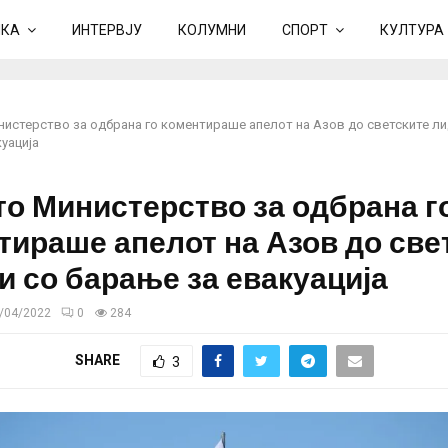
ИКА
ИНТЕРВЈУ
КОЛУМНИ
СПОРТ
КУЛТУРА
нистерство за одбрана го коментираше апелот на Азов до светските ли
уација
то Министерство за одбрана г
тираше апелот на Азов до све
и со барање за евакуација
/04/2022
0
284
SHARE
3