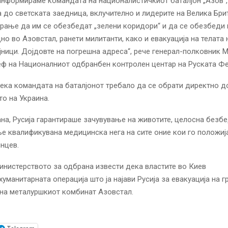
информираме командата на националистичкиот баталјон „Азов“, 
 до светската заедница, вклучително и лидерите на Велика Бри
арање да им се обезбедат „зелени коридори“ и да се обезбеди 
но во Азовстал, ранети милитанти, како и евакуација на телата 
јници. Дојдовте на погрешна адреса“, рече генерал-полковник 
ф на Националниот одбранбен контролен центар на Руската Фе
дека командата на баталјонот требало да се обрати директно д
о на Украина.
ана, Русија гарантираше зачувување на животите, целосна безб
 квалификувана медицинска нега на сите оние кои го положија
нцев.
нистерството за одбрана извести дека властите во Киев
хуманитарната операција што ја најави Русија за евакуација на г
 на металуршкиот комбинат Азовстал.