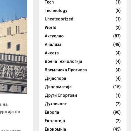
Tech
(1)
Technology
(8)
Uncategorized
(1)
World
(2)
Актуелно
(87)
Анализа
(48)
Анкета
(4)
Воена Технологија
(4)
Временска Прогноза
(4)
Дијаспора
(4)
Дипломатија
(15)
Други Спортови
(1)
Духовност
(2)
а на
урција со
Европа
(90)
Екологија
(2)
Економија
(45)