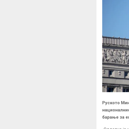
Руското Мин
националнио
барање за е