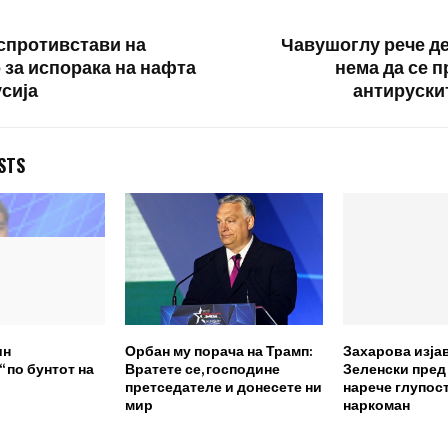
 спротивстави на
Чавушоглу рече де
 за испорака на нафта
нема да се п
усија
антируски
STS
ин
Орбан му порача на Трамп:
Захарова изја
 по бунтот на
Вратете се, господине
Зеленски пред
претседателе и донесете ни
нарече глупост
мир
наркоман