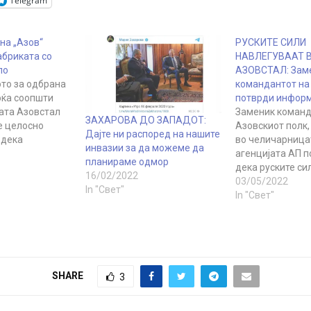
Telegram
на „Азов“
РУСКИТЕ СИЛИ
абриката со
НАВЛЕГУВААТ 
ло
АЗОВСТАЛ: Зам
то за одбрана
командантот на 
оќа соопшти
потврди информ
ката Азовстал
Заменик команд
ЗАХАРОВА ДО ЗАПАДОТ:
е целосно
Азовскиот полк, 
Дајте ни распоред на нашите
 дека
во челичарницат
инвазии за да можеме да
а одбрана
агенцијата АП 
планираме одмор
а тоа го
дека руските си
16/02/2022
киот
во фабриката. О
03/05/2022
In "Свет"
Владимир
на прашањето з
In "Свет"
соа агенциите.
извештаите на 
ето се
медиуми дека ф
 Шојгу го
била нападната,
утин за
Паламар рече де
ободување на
точни. Претходн
SHARE
3
украинските
командантот на
на Националнат
Украина, Денис