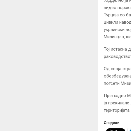
„Одделно ја 
видео порака
Турција со б
цивили навод
украински во
Мизинцев, ше
Тој истакна 
раководствот
Од своја стр
обезбедување
потсети Мизи
Претходно Ми
ја
прекинале
територијата
Сподели