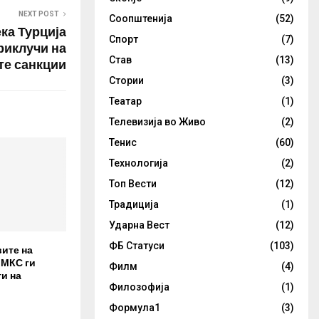
NEXT POST
Соопштенија
(52)
ка Турција
Спорт
(7)
риклучи на
Став
(13)
те санкции
Стории
(3)
Театар
(1)
Телевизија во Живо
(2)
Тенис
(60)
Технологија
(2)
Топ Вести
(12)
Традиција
(1)
Ударна Вест
(12)
ФБ Статуси
(103)
вите на
 МКС ги
Филм
(4)
и на
Филозофија
(1)
Формула1
(3)