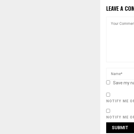
LEAVE A CO
Save my na
NOTIFY ME O
NOTIFY ME O