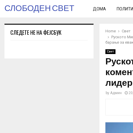
СЛОБОДЕН СВЕТ
ДОМА
ПОЛИТ
СЛЕДЕТЕ НЕ НА ФЕЈСБУК
Home
Свет
Руското Ми
барање за евак
Свет
Руско
комен
лидер
by
Админ
20