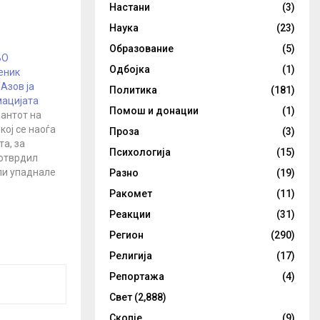
Настани
(3)
Наука
(23)
Образование
(5)
ВО
Одбојка
(1)
еник
Азов ја
Политика
(181)
ацијата
Помош и донации
(1)
антот на
кој се наоѓа
Проза
(3)
а, за
Психологија
(15)
потврдил
ли упаднале
Разно
(19)
дговарајќи
Ракомет
(11)
а
Реакции
(31)
украинските
абриката
Регион
(290)
 Свјатослав
Религија
(17)
ка тие се
о денеска
Репортажа
(4)
 бригадата
Свет
(2,888)
а гарда на
…
Скопје
(9)