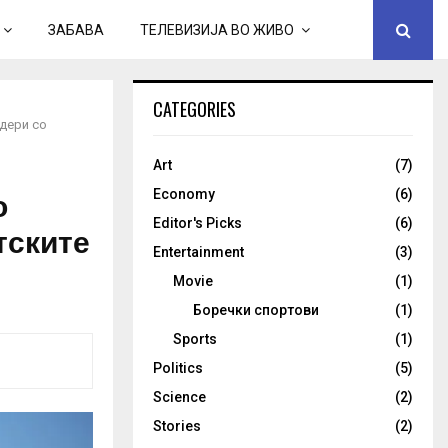
ЗАБАВА
ТЕЛЕВИЗИЈА ВО ЖИВО
CATEGORIES
дери со
Art
(7)
о
Economy
(6)
Editor's Picks
(6)
тските
Entertainment
(3)
Movie
(1)
Боречки спортови
(1)
Sports
(1)
Politics
(5)
Science
(2)
Stories
(2)