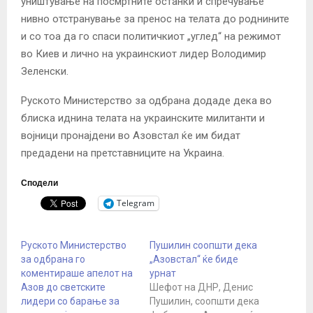
уништување на посмртните останки и спречување
нивно отстранување за пренос на телата до роднините
и со тоа да го спаси политичкиот „углед“ на режимот
во Киев и лично на украинскиот лидер Володимир
Зеленски.
Руското Министерство за одбрана додаде дека во
блиска иднина телата на украинските милитанти и
војници пронајдени во Азовстал ќе им бидат
предадени на претставниците на Украина.
Сподели
Telegram
Руското Министерство
Пушилин соопшти дека
за одбрана го
„Азовстал“ ќе биде
коментираше апелот на
урнат
Азов до светските
Шефот на ДНР, Денис
лидери со барање за
Пушилин, соопшти дека