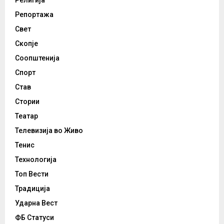
Религија
Репортажа
Свет
Скопје
Соопштенија
Спорт
Став
Стории
Театар
Телевизија во Живо
Тенис
Технологија
Топ Вести
Традиција
Ударна Вест
ФБ Статуси