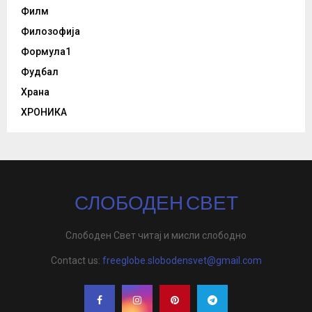
Филм
Филозофија
Формула1
Фудбал
Храна
ХРОНИКА
СЛОБОДЕН СВЕТ
Слободен Свет читај и мисли слободно
Contact us:
freeglobe.slobodensvet@gmail.com