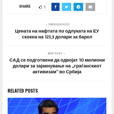
агенциите. Во
SHARE
1
соопштението се
наведува дека Шојгу го
информирал Путин за
„целосно ослободување
PREVIOUS POST
на Мариупол од
Цената на нафтата по одлуката на ЕУ
украинските
скокна на 123,3 долари за барел
милитанти“.…
NEXT POST
САД се подготвени да одвојат 10 милиони
долари за зајакнување на „граѓанскиот
активизам“ во Србија
RELATED POSTS