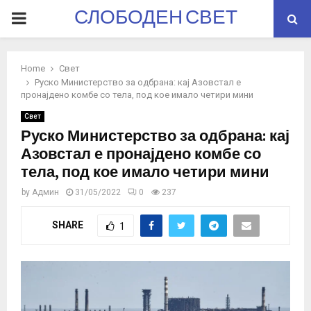
СЛОБОДЕН СВЕТ
PRIMARY
MENU
Home
Свет
Руско Министерство за одбрана: кај Азовстал е
пронајдено комбе со тела, под кое имало четири мини
Свет
Руско Министерство за одбрана: кај
Азовстал е пронајдено комбе со
тела, под кое имало четири мини
by
Админ
31/05/2022
0
237
SHARE
1