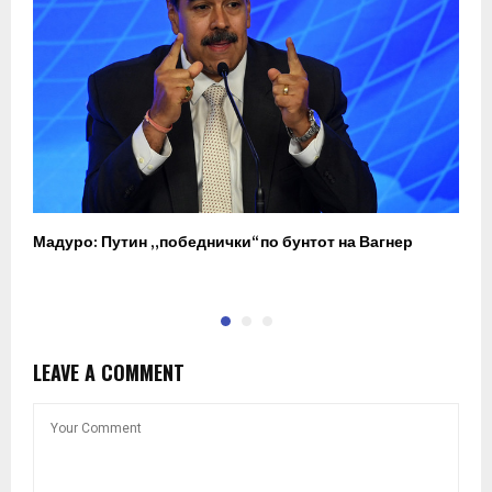
Мадуро: Путин „победнички“ по бунтот на Вагнер
О
п
LEAVE A COMMENT