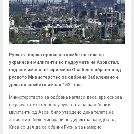
Руската војска пронашла комбе со тела на
украински милитанти во подрумите на Азовстал,
под кое имало четири мини.Ова беше објавено од
руското Министерство за одбрана.Забележано е
дека во комбето имало 152 тела.
Министерството за одбрана нагласи дека, врз основа
на резултатите од сослушувањата на заробените
милитанти од Азов, било утврдено дека телата на
загинатите биле минирани по директна наредба од
Киев со цел да се обвини Русија за намерно