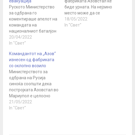
евакуација
фабриката Азовстал ќе
Руското Министерство
биде урната. На нејзино
за одбрана го
место може да се
коментираше апелот на
подигне парк зона или
18/05/2022
командата на
технопарк. Ова беше
In "Свет"
националниот баталјон
објавено на Телеграм
Азов до лидерите на
20/04/2022
каналот на властите на
САД, Велика Британија
In "Свет"
доњецкат република.
и Турција со барање за
„На местото на
Командантот на „Азов“
евакуација од
сегашниот Азовстал се
изнесен од фабриката
фабриката Азовстал во
предлага да се направи
со оклопно возило
Мариупол. „Одделно ја
парк зона или
Министерството за
информираме
технопарк, одлуката се…
одбрана на Русија
командата на
синоќа соопшти дека
националистичкиот
постројката Азовстал во
баталјон „Азов“, која
Мариупол е целосно
упати видео порака до
ослободена и дека
21/05/2022
светската заедница,
министерот за одбрана
In "Свет"
вклучително и лидерите
Сергеј Шојгу за тоа го
на Велика…
известил рускиот
претседател Владимир
Путин, пренесоа