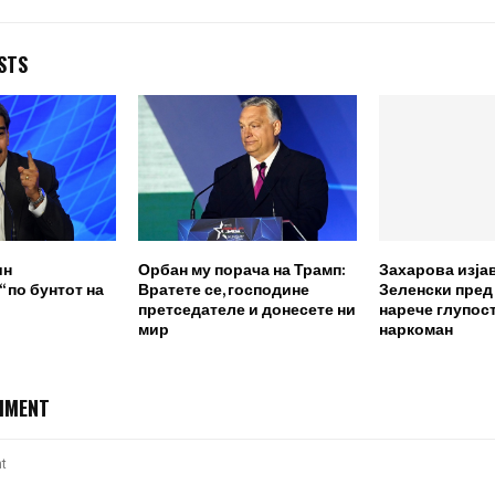
STS
ин
Орбан му порача на Трамп:
Захарова изја
 по бунтот на
Вратете се, господине
Зеленски пред
претседателе и донесете ни
нарече глупост
мир
наркоман
MMENT