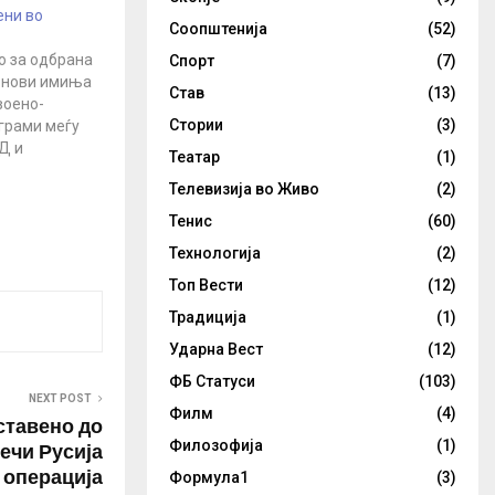
ени во
Соопштенија
(52)
о за одбрана
Спорт
(7)
и нови имиња
Став
(13)
воено-
Стории
(3)
грами меѓу
Д и
Театар
(1)
 на
Телевизија во Живо
(2)
лникот на
ациона,
Тенис
(60)
ошка одбрана
Технологија
(2)
ужени сили,
 Кирилов,
Топ Вести
(12)
овости .
Традиција
(1)
даваме
а вклучени
Ударна Вест
(12)
ФБ Статуси
(103)
NEXT POST
Филм
(4)
ставено до
речи Русија
Филозофија
(1)
 операција
Формула1
(3)