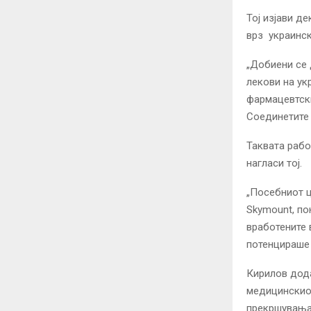
Тој изјави д
врз украинск
„Добиени се 
лекови на ук
фармацевтски
Соединетите 
Таквата рабо
нагласи тој.
„Посебниот ц
Skymount, по
вработените 
потенцираше
Кирилов дода
медицинскиот
прекршувања