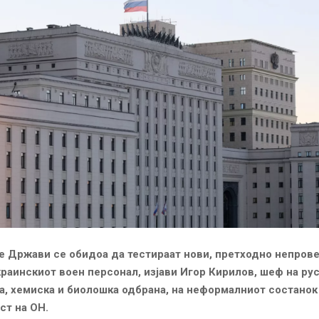
 Држави се обидоа да тестираат нови, претходно непров
краинскиот воен персонал, изјави Игор Кирилов, шеф на ру
ја, хемиска и биолошка одбрана, на неформалниот состанок
ст на ОН.