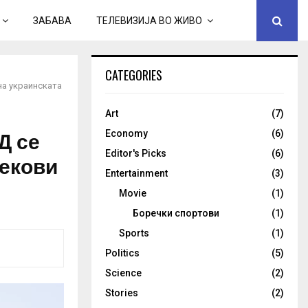
ЗАБАВА
ТЕЛЕВИЗИЈА ВО ЖИВО
CATEGORIES
на украинската
Art
(7)
Д се
Economy
(6)
Editor's Picks
(6)
лекови
Entertainment
(3)
Movie
(1)
Боречки спортови
(1)
Sports
(1)
Politics
(5)
Science
(2)
Stories
(2)