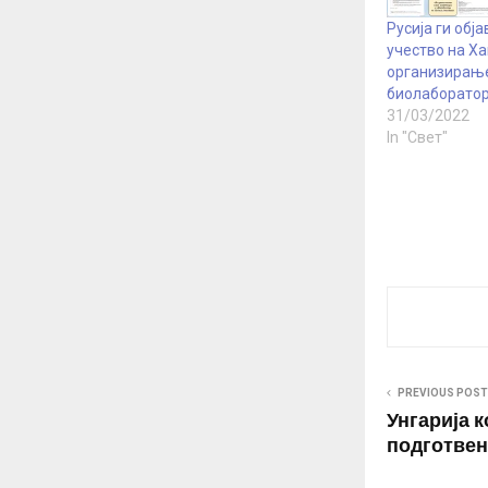
Русија ги обј
учество на Ха
организирањ
биолаборатор
31/03/2022
In "Свет"
PREVIOUS POST
Унгарија к
подготвен