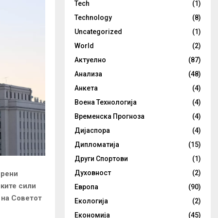
Tech
(1)
Technology
(8)
Uncategorized
(1)
World
(2)
Актуелно
(87)
Анализа
(48)
Анкета
(4)
Воена Технологија
(4)
Временска Прогноза
(4)
Дијаспора
(4)
Дипломатија
(15)
Други Спортови
(1)
Духовност
(2)
ерени
ските сили
Европа
(90)
 на Советот
Екологија
(2)
Економија
(45)