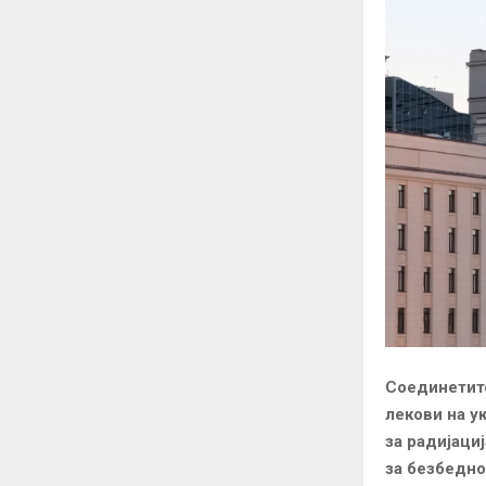
Соединетите
лекови на у
за радијаци
за безбедно