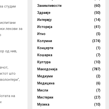
Занимливости
(60)
за студии
Здравје
(50)
Интервју
(14)
еиспитани
Историја
(41)
оки лекови за
Итно
(5)
о
Колумни
(374)
Концерти
(1)
ор од нив,
Кошарка
(7)
Култура
(10)
ачот,
Македонија
(787)
актот што
Медиуми
(2)
волонтери“,
Медицина
(6)
Мисли
(7)
ботата на
Мистерии
(27)
и
Музика
(10)