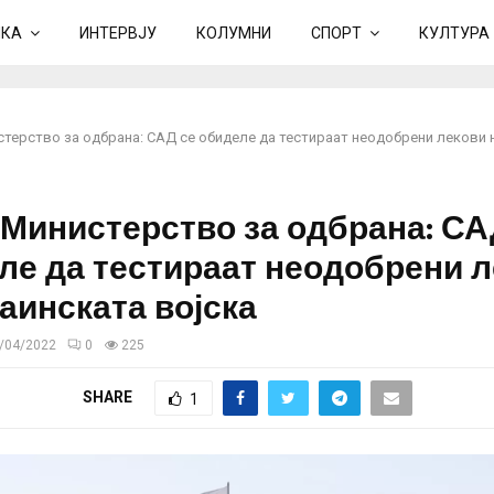
ИКА
ИНТЕРВЈУ
КОЛУМНИ
СПОРТ
КУЛТУРА
стерство за одбрана: САД се обиделе да тестираат неодобрени лекови 
 Министерство за одбрана: СА
ле да тестираат неодобрени 
раинската војска
/04/2022
0
225
SHARE
1