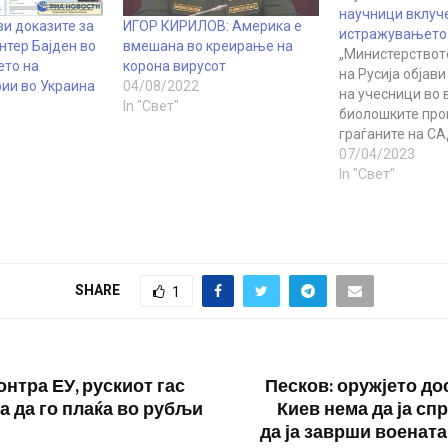
научници вклуч
ави доказите за
ИГОР КИРИЛОВ: Америка е
истражувањето
нтер Бajден во
вмешана во креирање на
„Министерствот
ето на
корона вирусот
на Русија објав
ии во Украина
04/08/2022
на учесници во 
In "Свет"
биолошките про
граѓаните на СА
Украина“, изјави
07/04/2023
брифингот нача
In "Свет"
силите за радиј
хемиска и биол
на руските воор
Полковник Игор
пренесува РИА Н
SHARE
1
„Денеска го до
списокот на лиц
во…
онтра ЕУ, рускиот гас
Песков: оружјето до
а да го плаќа во рубљи
Киев нема да ја сп
да ја заврши воената