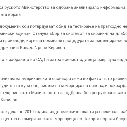
ека руското Министерство за одбрана анализирало информации 
ата војска.
документи кои потврдуваат обид за тестирање на претходно н
раински војници. Станува збор за системот за скрининг на длаб
 производи, кој не ја поминале процедурата за лиценцирање в
држави и Канада“, рече Кирилов.
та е забранета во САД и затоа воениот оддел ја извршува надв
инизам на американските спонзори лежи во фактот што развив
нуди да го купи овој систем на комерцијална основа, и покрај ф
во украинското Министерство за одбрана беа регрутирани како 
 Кирилов.
де дека во 2010 година индонезиските власти ја прекинале ра
 центар на американската морнарица во Џакарта поради бројн
.