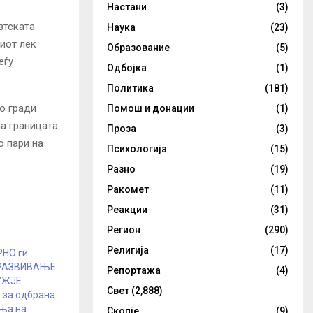
Настани
(3)
втската
Наука
(23)
ниот лек
Образование
(5)
еѓу
Одбојка
(1)
Политика
(181)
го гради
Помош и донации
(1)
на границата
Проза
(3)
о пари на
Психологија
(15)
Разно
(19)
Ракомет
(11)
Реакции
(31)
Регион
(290)
Религија
(17)
НО ги
 РАЗВИВАЊЕ
Репортажа
(4)
ЖЈЕ:
Свет
(2,888)
 за одбрана
иња на
Скопје
(9)