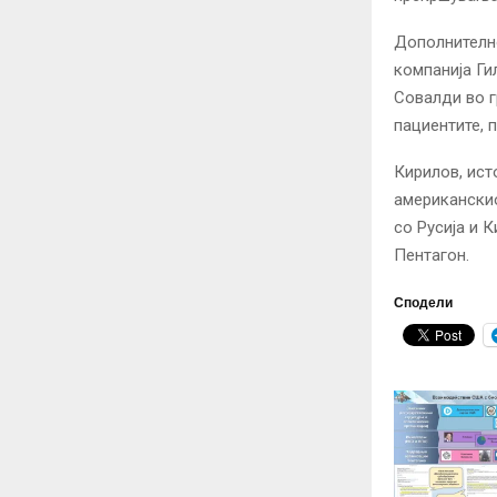
Дополнително
компанија Ги
Совалди во г
пациентите, п
Кирилов, ист
американскио
со Русија и 
Пентагон.
Сподели