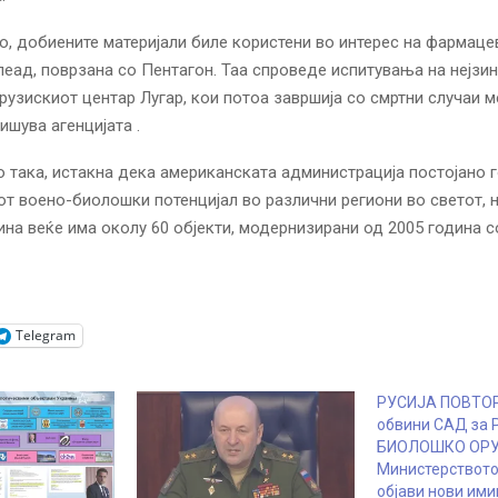
, добиените материјали биле користени во интерес на фармаце
леад, поврзана со Пентагон. Таа спроведе испитувања на нејзи
рузискиот центар Лугар, кои потоа завршија со смртни случаи м
ишува агенцијата .
о така, истакна дека американската администрација постојано 
т воено-биолошки потенцијал во различни региони во светот, 
Кина веќе има околу 60 објекти, модернизирани од 2005 година с
Telegram
РУСИЈА ПОВТОР
обвини САД за
БИОЛОШКО ОРУ
Министерството
објави нови им