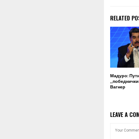
RELATED PO
Мадуро: Пут
„победнички“
Вагнер
LEAVE A CO