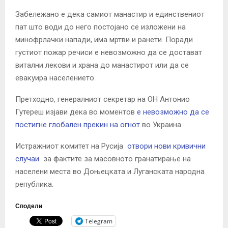
Забележано е дека самиот манастир и единствениот
пат што води до него постојано се изложени на
минофрлачки напади, има мртви и ранети. Поради
густиот пожар речиси е невозможно да се достават
витални лекови и храна до манастирот или да се
евакуира населението.
Претходно, генералниот секретар на ОН Антонио
Гутереш изјави дека во моментов
е невозможно да се
постигне глобален прекин на огнот
во Украина.
Истражниот комитет на Русија
отвори нови кривични
случаи
за фактите за масовното гранатирање на
населени места во Доњецката и Луганската народна
република.
Сподели
Telegram