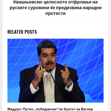
Квашњевски: целосното отфрлање на
руските суровини ќе предизвика народни
протести
RELATED POSTS
Мадуро: Путин „победнички“ по бунтот на Вагнер
О