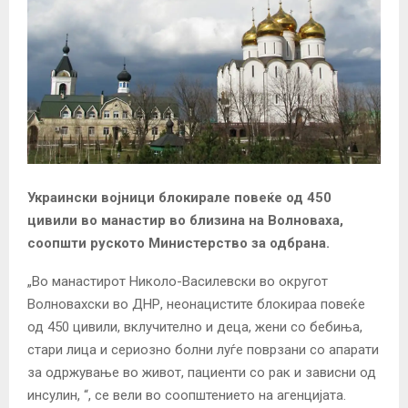
Украински војници блокирале повеќе од 450
цивили во манастир во близина на Волноваха,
соопшти руското Министерство за одбрана.
„Во манастирот Николо-Василевски во округот
Волновахски во ДНР, неонацистите блокираа повеќе
од 450 цивили, вклучително и деца, жени со бебиња,
стари лица и сериозно болни луѓе поврзани со апарати
за одржување во живот, пациенти со рак и зависни од
инсулин, “, се вели во соопштението на агенцијата.