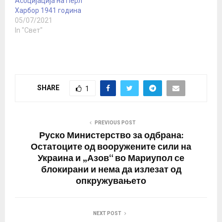
Асоцијација на Перл
притвор игуменот…
Харбор 1941 година
05/07/2021
In "Свет"
SHARE
1
PREVIOUS POST
Руско Министерство за одбрана:
Остатоците од вооружените сили на
Украина и „Азов“ во Мариупол се
блокирани и нема да излезат од
опкружувањето
NEXT POST