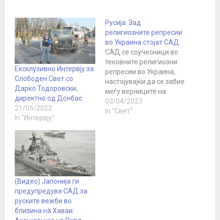
Русија: Зад
религиозните репресии
во Украина стојат САД
САД се соучесници во
тековните религиозни
Ексклузивно Интервју за
репресии во Украина,
Слободен Свет со
настојувајќи да се забие
Дарко Тодоровски,
меѓу верниците на
директно од Донбас
нацијата како дел од
03/04/2023
21/05/2022
нејзината антируска
In "Свет"
In "Интервју"
надворешна политика,
соопшти во неделата
московското
Министерство за
надворешни работи. Во
соопштението,
Министерството ја
(Видео) Јапонија ги
коментираше
предупредува САД за
неодамнешната одлука
руските вежби во
на властите во Киев да
близина на Хаваи:
го стават во домашен