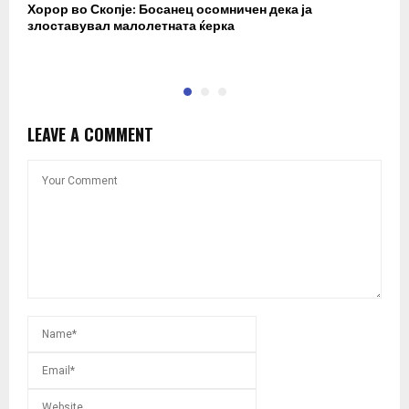
Хорор во Скопје: Босанец осомничен дека ја
Н
злоставувал малолетната ќерка
г
к
LEAVE A COMMENT