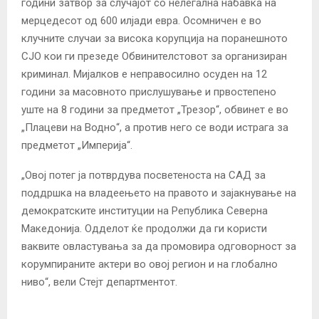
години затвор за случајот со нелегална набавка на
мерцедесот од 600 илјади евра. Осомничен е во
клучните случаи за висока корупција на поранешното
СЈО кои ги презеде Обвинителстовот за организиран
криминал. Мијалков е неправосилно осуден на 12
години за масовното прислушување и првостепено
уште на 8 години за предметот „Трезор“, обвинет е во
„Плацеви на Водно“, а против него се води истрага за
предметот „Империја“.
„Овој потег ја потврдува посветеноста на САД за
поддршка на владеењето на правото и зајакнување на
демократските институции на Република Северна
Македонија. Одделот ќе продолжи да ги користи
ваквите овластувања за да промовира одговорност за
корумпираните актери во овој регион и на глобално
ниво“, вели Стејт департментот.