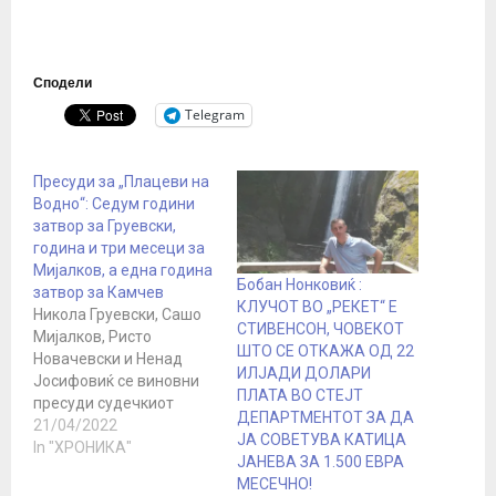
Сподели
Telegram
Пресуди за „Плацеви на
Водно“: Седум години
затвор за Груевски,
година и три месеци за
Мијалков, а една година
Бобан Нонковиќ :
затвор за Камчев
КЛУЧОТ ВО „РЕКЕТ“ Е
Никола Груевски, Сашо
СТИВЕНСОН, ЧОВЕКОТ
Мијалков, Ристо
ШТО СЕ ОТКАЖА ОД 22
Новачевски и Ненад
ИЛЈАДИ ДОЛАРИ
Јосифовиќ се виновни
ПЛАТА ВО СТЕЈТ
пресуди судечкиот
ДЕПАРТМЕНТОТ ЗА ДА
совет во случајот
21/04/2022
ЈА СОВЕТУВА КАТИЦА
„Плацеви на Водно“ во
In "ХРОНИКА"
ЈАНЕВА ЗА 1.500 ЕВРА
кој првообвинет за
МЕСЕЧНО!
перење пари и