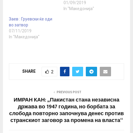
01/09/2019
противправно
In "Македонија"
стекнување и
прикривање имот три
Заев : Груевски ќе оди
години е поранешниот
во затвор
премиер кому му се
07/11/2019
судеше во отсуство и кој
In "Македонија"
доби казна од седум
години затвор.…
SHARE
2
PREVIOUS POST
ИМРАН КАН: „Пакистан стана независна
држава во 1947 година, но борбата за
слобода повторно започнува денес против
странскиот заговор за промена на власта“