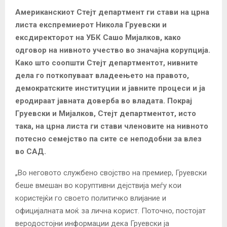
Американскиот Стејт департмент ги стави на црна
листа експремиерот Никола Груевски и
ексдиректорот на УБК Сашо Мијалков, како
одговор на нивното учество во значајна корупција.
Како што соопшти Стејт департментот, нивните
дела го поткопуваат владеењето на правото,
демократските институции и јавните процеси и ја
еродираат јавната доверба во владата. Покрај
Груевски и Мијалков, Стејт департментот, исто
така, на црна листа ги стави членовите на нивното
потесно семејство па сите се неподобни за влез
во САД.
„Во неговото службено својство на премиер, Груевски
беше вмешан во коруптивни дејствија меѓу кои
користејќи го своето политичко влијание и
официјалната моќ за лична корист. Поточно, постојат
веродостојни информации дека Груевски ја