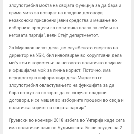
злоупотребил моќта на својата функција за да бара и
прима мито за возврат на владини договори,
незаконски присвоени јавни средства и мешање во
изборните процеси за политичка полза за себе и за
неговата партија“, вели Стејт департментот.
За Мијалков велат дека „во службеното својство на
директор на УБК, бил инволвиран во коруптивни дела
меѓу кои и користење на неговото политичко влијание
и официјална моќ за лична корист. Поточно, има
веродостојна информација дека Мијалков го
злоупотребил овластувањето на функцијата за да
бара поткуп за возврат да се склучат владини
договори, и се мешал во изборните процеси во своја и
политичка корист на својата партија“.
Груевски во ноември 2018 избега во Унгарија каде сега
има политички азил во Будимпешта. Беше осуден на 2