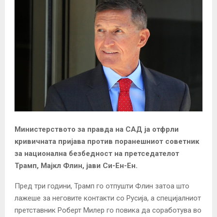
Министерството за правда на САД ја отфрли
кривичната пријава против поранешниот советник
за национална безбедност на претседателот
Трамп, Мајкл Флин, јави Си-Ен-Ен.
Пред три години, Трамп го отпушти Флин затоа што
лажеше за неговите контакти со Русија, а специјалниот
претставник Роберт Милер го повика да соработува во