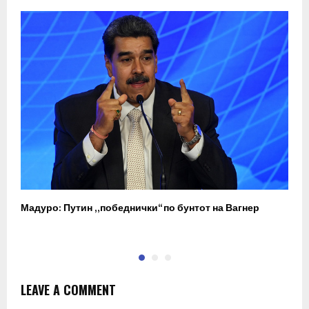
Мадуро: Путин „победнички“ по бунтот на Вагнер
О
п
LEAVE A COMMENT