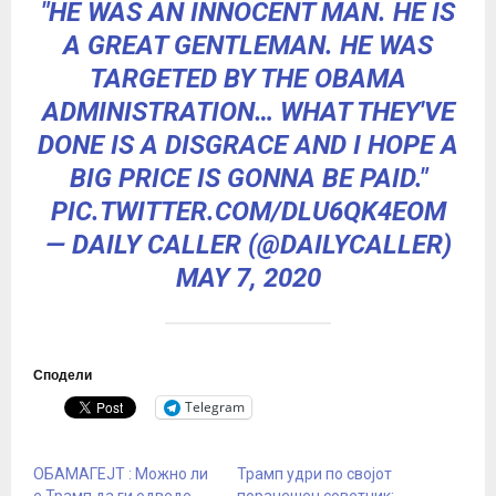
"HE WAS AN INNOCENT MAN. HE IS
A GREAT GENTLEMAN. HE WAS
TARGETED BY THE OBAMA
ADMINISTRATION… WHAT THEY'VE
DONE IS A DISGRACE AND I HOPE A
BIG PRICE IS GONNA BE PAID."
PIC.TWITTER.COM/DLU6QK4EOM
— DAILY CALLER (@DAILYCALLER)
MAY 7, 2020
Сподели
Telegram
ОБАМАГЕЈТ : Можно ли
Трамп удри по својот
е Трамп да ги одведе
поранешен советник: