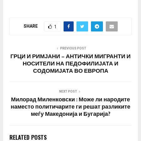
Џејмс, изјавија извори за
Си-Ен-Ен. Не е јасно
дали Трамп ќе одговара
на прашања или ќе го
SHARE
1
потврди своето право
од Петтиот амандман
против
самоинкриминација за
PREVIOUS POST
време на сведочењето
ГРЦИ И РИМЈАНИ – АНТИЧКИ МИГРАНТИ И
зад затворени врати.…
НОСИТЕЛИ НА ПЕДОФИЛИЈАТА И
СОДОМИЈАТА ВО ЕВРОПА
NEXT POST
Милорад Миленковски : Може ли народите
наместо политичарите ги решат разликите
меѓу Македонија и Бугарија?
RELATED POSTS