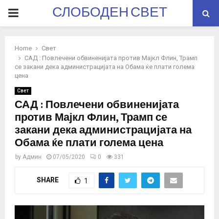
СЛОБОДЕН СВЕТ
PRIMARY
MENU
Home
Свет
САД : Повлечени обвиненијата против Мајкл Флин, Трамп
се закани дека администрацијата на Обама ќе плати голема
цена
Свет
САД : Повлечени обвиненијата
против Мајкл Флин, Трамп се
закани дека администрацијата на
Обама ќе плати голема цена
by
Админ
07/05/2020
0
331
SHARE
1