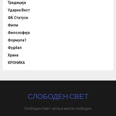
Традиција
Ударна Вест
ФБ Статуси
Филм
Филозофија
Формула1
Фудбал
Храна
ХРОНИКА
СЛОБОДЕН СВЕТ
Слободен Свет читај и мисли слободно