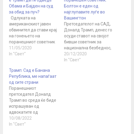
Обама и Бајден на суд
Болтон е еден од
за обид за пуч?
најглупавите луѓе во
Одлуката на
Вашингтон
американскиот јавен
Претседателот на САД,
обвинител да стави крај
Доналд Трамп, денес го
на гонењето на
осуди ставот на својот
поранешниот советник
бивши советник за
за национална
11/05/2020
национална безбеднос,
безбедност на Трамп,
In "Свет"
Џон Болтон, кој се
20/12/2020
генерал Мајкл Флин, е
противи на предлогот
In "Свет"
повеќе од победа на
на генералот Мајк Флин
Трамп: Сад е Банана
неговата
да се воведе вонредна
Република, ме напаѓаат
администрација над
состојба во некои
од сите страни
политичките
држави за да се
Поранешниот
противници и уште еден
повторат изборите,
претседател Доналд
доказ дека целата
пренесува Дејли меил.
Трамп во среда ќе биде
„истрага за руски
„Што би можел Болтон,
испрашуван од
заговор“ е една од
еден од најглупавите…
адвокатите од
големите лаги. Можеби
канцеларијата на
10/08/2022
е уште…
њујоршката главна
In "Свет"
обвинителка Летиција