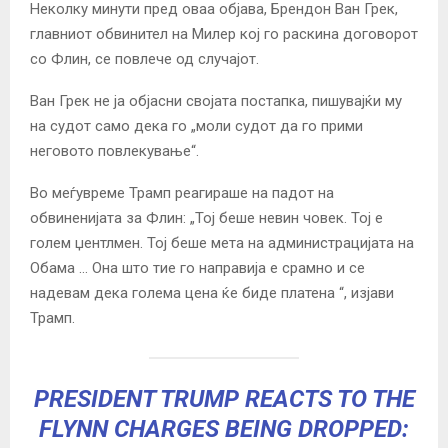
Неколку минути пред оваа објава, Брендон Ван Грек,
главниот обвинител на Милер кој го раскина договорот
со Флин, се повлече од случајот.
Ван Грек не ја објасни својата постапка, пишувајќи му
на судот само дека го „моли судот да го прими
неговото повлекување“.
Во меѓувреме Трамп реагираше на падот на
обвиненијата за Флин: „Тој беше невин човек. Тој е
голем џентлмен. Тој беше мета на администрацијата на
Обама … Она што тие го направија е срамно и се
надевам дека голема цена ќе биде платена “, изјави
Трамп.
PRESIDENT TRUMP REACTS TO THE
FLYNN CHARGES BEING DROPPED: