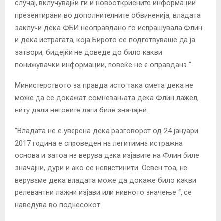
случај, вклучувајќи ги и новооткриените информации
презентирани во дополнителните обвиненија, владата
заклучи дека ФБИ неоправдано го испрашувала Флин
и дека истрагата, која Бирото се подготвуваше да ја
затвори, бидејќи не доведе до било какви
понижувачки информации, повеќе не е оправдана “.
Министерството за правда исто така смета дека не
може да се докажат сомневањата дека Флин лажел,
ниту дали неговите лаги биле значајни.
“Владата не е уверена дека разговорот од 24 јануари
2017 година е спроведен на легитимна истражна
основа и затоа не верува дека изјавите на Флин биле
значајни, дури и ако се невистинити. Освен тоа, не
веруваме дека владата може да докаже било какви
релевантни лажни изјави или нивното значење “, се
наведува во поднесокот.