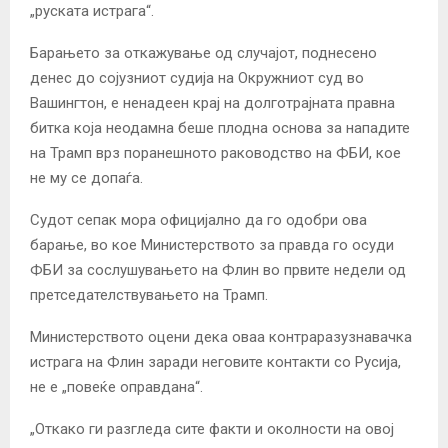
„руската истрага“.
Барањето за откажување од случајот, поднесено
денес до сојузниот судија на Окружниот суд во
Вашингтон, е ненадеен крај на долготрајната правна
битка која неодамна беше плодна основа за нападите
на Трамп врз поранешното раководство на ФБИ, кое
не му се допаѓа.
Судот сепак мора официјално да го одобри ова
барање, во кое Министерството за правда го осуди
ФБИ за сослушувањето на Флин во првите недели од
претседателствувањето на Трамп.
Министерството оцени дека оваа контраразузнавачка
истрага на Флин заради неговите контакти со Русија,
не е „повеќе оправдана“.
„Откако ги разгледа сите факти и околности на овој