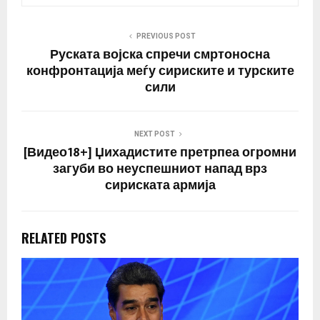
PREVIOUS POST
Руската војска спречи смртоносна
конфронтација меѓу сириските и турските
сили
NEXT POST
[Видео18+] Џихадистите претрпеа огромни
загуби во неуспешниот напад врз
сириската армија
RELATED POSTS