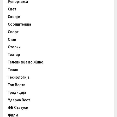
Репортажа
Свет
Скопје
Соопштенија
Спорт
Став
Стории
Театар
Телевизија во Живо
Тенис
Технологија
Топ Вести
Традиција
Ударна Вест
ФБ Статуси
Филм