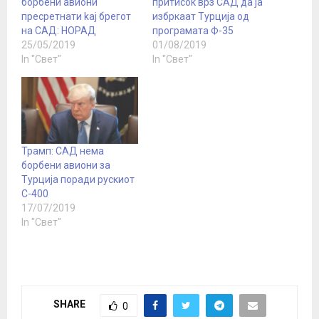
борбени авиони
притисок врз САД да ја
пресретнати kaj брегот
избркаат Турција од
на САД: НОРАД
програмата Ф-35
25/05/2019
01/08/2019
In "Свет"
In "Свет"
Трамп: САД нема
борбени авиони за
Турција поради рускиот
С-400
17/07/2019
In "Свет"
SHARE
0