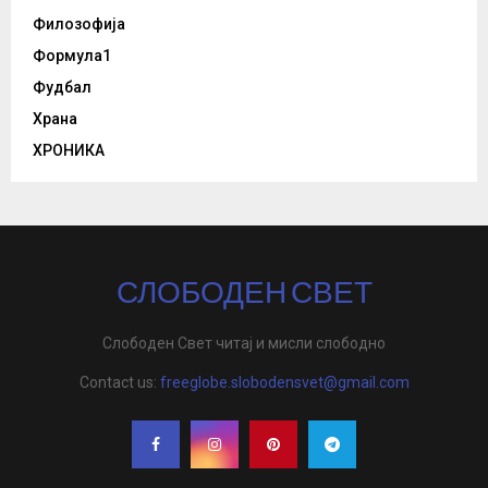
Филозофија
Формула1
Фудбал
Храна
ХРОНИКА
СЛОБОДЕН СВЕТ
Слободен Свет читај и мисли слободно
Contact us:
freeglobe.slobodensvet@gmail.com