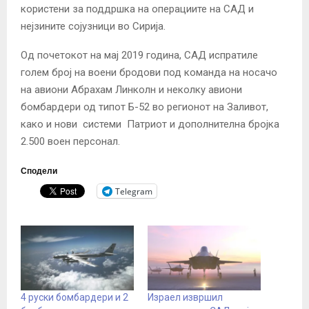
користени за поддршка на операциите на САД и
нејзините сојузници во Сирија.
Од почетокот на мај 2019 година, САД испратиле
голем број на воени бродови под команда на носачо
на авиони Абрахам Линколн и неколку авиони
бомбардери од типот Б-52 во регионот на Заливот,
како и нови системи Патриот и дополнителна бројка
2.500 воен персонал.
Сподели
Telegram
4 руски бомбардери и 2
Израел извршил