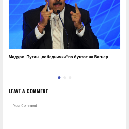
Мадуро: Путин „победнички“ по бунтот на Вагнер
О
п
LEAVE A COMMENT