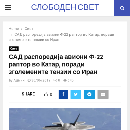
СЛОБОДЕН СВЕТ
PRIMARY
MENU
Home
Свет
САД распоредија авиони Ф-22 раптор во Катар, поради
зголемените тензии со Иран
Свет
САД распоредија авиони Ф-22
раптор во Катар, поради
зголемените тензии со Иран
by
Админ
30/06/2019
0
645
SHARE
0