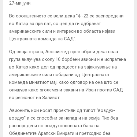
27-ми јуни.
Во соопштението се вели дека “Ф-22 се распоредени
во Катар за прв пат, со цел да ги одбранат
американските сили и интереси во областа изјави
Централната команда на САД”.
Од своја страна, Асошиетед прес објави дека оваа
група вклучува околу 10 борбени авиони и е испратена
во Катар како дел од процесот на зајакнување на
американските сили побарани од Централната
команда минатиот мај, како одговор на она што се
опишува како зголемени закани на Иран против САД
во регионот на Заливот.
Авионите, кои носат проектили од типот “воздух-
воздух” и се способни за напад и на земја. Тие беа
распоредени во воздухопловната база на
Обединетите Арапски Емирати и претходно беа