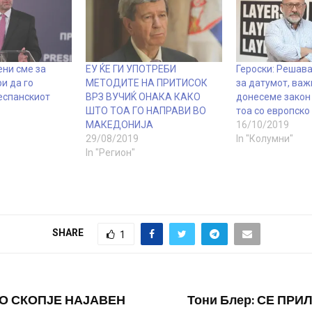
ени сме за
ЕУ ЌЕ ГИ УПОТРЕБИ
Героски: Решава
и да го
МЕТОДИТЕ НА ПРИТИСОК
за датумот, важ
еспанскиот
ВРЗ ВУЧИЌ ОНАКА КАКО
донесеме закон 
ШТО ТОА ГО НАПРАВИ ВО
тоа со европско
МАКЕДОНИЈА
16/10/2019
29/08/2019
In "Колумни"
In "Регион"
SHARE
1
ВО СКОПЈЕ НАЈАВЕН
Тони Блер: СЕ ПР