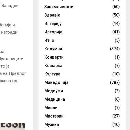
 Западен
Занимливости
(60)
Здравје
(50)
Интервју
(14)
банија и
е изгради
Историја
(41)
Итно
(5)
Колумни
(374)
 за
Концерти
(1)
Пратениците
Кошарка
(7)
то ја
а на Предлог
Култура
(10)
ожена од
Македонија
(787)
Медиуми
(2)
Медицина
(6)
Мисли
(7)
Мистерии
(27)
Музика
(10)