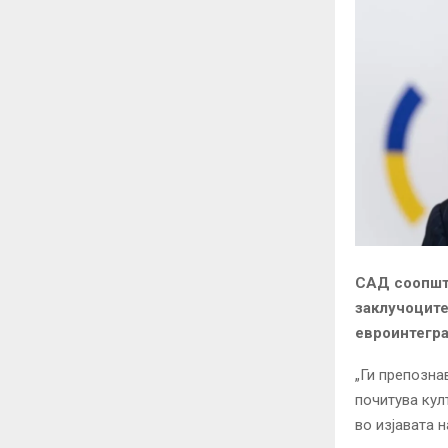
САД соопшти
заклучоците
евроинтегра
„Ги препозна
почитува кул
во изјавата 