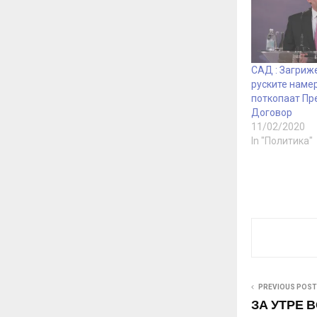
САД : Загриж
руските намер
поткопаат Пр
Договор
11/02/2020
In "Политика"
PREVIOUS POST
ЗА УТРЕ 