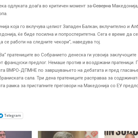
ека одлуката доаѓа во критичен момент за
Северна
Македонија,
опа.
унија која го вклучува целиот Западен Балкан, вклучително и Ал
донија, ќе биде посилна и попросперитетна. Сега е време да с
а се работи на следните чекори“, наведува тој.
„За“ пратениците во Собранието денеска ги усвоија заклучоците
т француски предлог. Немаше против и воздржани пратеници. 
ата ВМРО-ДПМНЕ по завршувањето на дебатата и пред гласање
браниската сала. Три дена пратениците расправаа за содржинат
та рамка за пристапните преговори на Македонија со ЕУ предл
Telegram