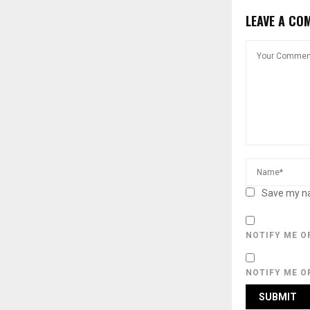
LEAVE A CO
Save my na
NOTIFY ME O
NOTIFY ME O