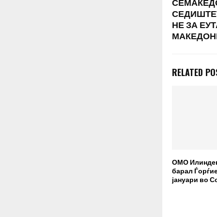
СЕМАКЕД
СЕДИШТЕТ
НЕ ЗА ЕУ
МАКЕДОН
RELATED PO
ОМО Илинден
барал Ѓорѓие
јануари во С