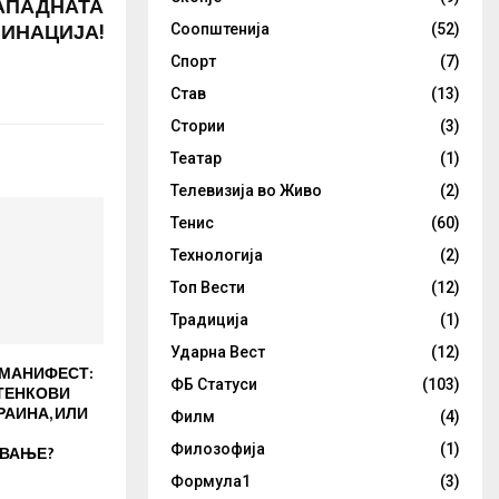
ЗАПАДНАТА
ИНАЦИЈА!
Соопштенија
(52)
Спорт
(7)
Став
(13)
Стории
(3)
Театар
(1)
Телевизија во Живо
(2)
Тенис
(60)
Технологија
(2)
Топ Вести
(12)
Традиција
(1)
Ударна Вест
(12)
МАНИФЕСТ:
ФБ Статуси
(103)
ТЕНКОВИ
РАИНА, ИЛИ
Филм
(4)
Филозофија
(1)
ВАЊЕ?
Формула1
(3)