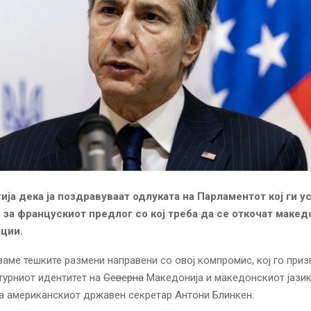
ја дека ја поздравуваат одлуката на Парламентот кој ги у
 за францускиот предлог со кој треба да се откочат макед
ции.
ваме тешките размени направени со овој компромис, кој го приз
турниот идентитет на
Северна
Македонија и македонскиот јазик
на американскиот државен секретар Антони Блинкен.