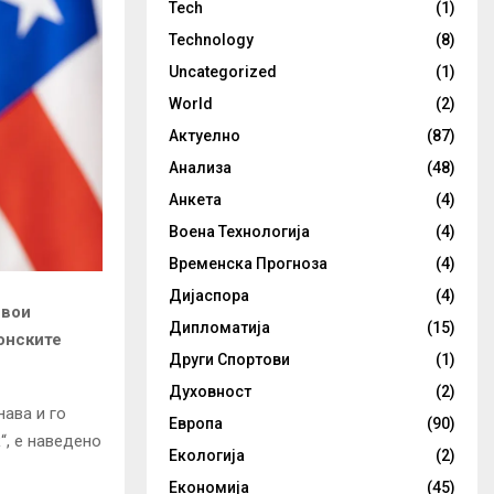
Tech
(1)
Technology
(8)
Uncategorized
(1)
World
(2)
Актуелно
(87)
Анализа
(48)
Анкета
(4)
Воена Технологија
(4)
Временска Прогноза
(4)
Дијаспора
(4)
свои
Дипломатија
(15)
онските
Други Спортови
(1)
Духовност
(2)
нава и го
Европа
(90)
“, е наведено
Екологија
(2)
Економија
(45)