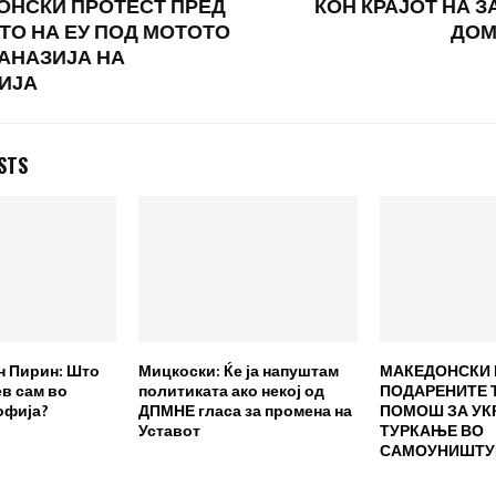
ОНСКИ ПРОТЕСТ ПРЕД
КОН КРАЈОТ НА 
О НА ЕУ ПОД МОТОТО
ДОМ
ТАНАЗИЈА НА
ИЈА
STS
 Пирин: Што
Мицкоски: Ќе ја напуштам
МАКЕДОНСКИ 
в сам во
политиката ако некој од
ПОДАРЕНИТЕ 
офија?
ДПМНЕ гласа за промена на
ПОМОШ ЗА УК
Уставот
ТУРКАЊЕ ВО
САМОУНИШТУ