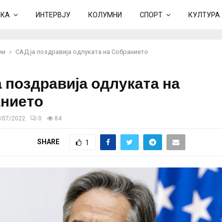
ИКА
ИНТЕРВЈУ
КОЛУМНИ
СПОРТ
КУЛТУРА
ии
САД ја поздравија одлуката на Собранието
а поздравија одлуката на
нието
/07/2022
0
84
SHARE
1