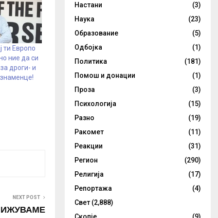
Настани
(3)
Наука
(23)
Образование
(5)
Одбојка
(1)
ј ти Европо
но ние да си
Политика
(181)
за дроги- и
Помош и донации
(1)
 знаменце!
Проза
(3)
Психологија
(15)
Разно
(19)
Ракомет
(11)
Реакции
(31)
Регион
(290)
Религија
(17)
Репортажа
(4)
NEXT POST
Свет
(2,888)
ИЛИЖУВАМЕ
Скопје
(9)