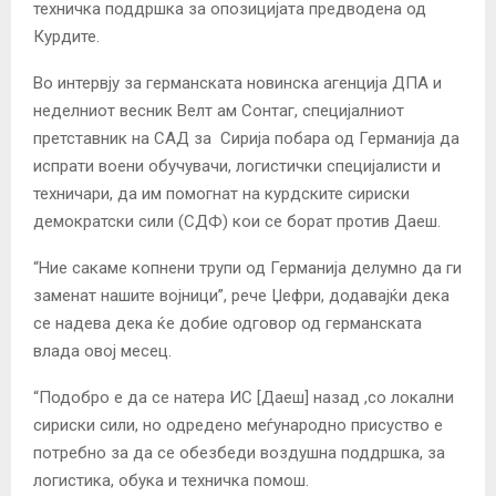
техничка поддршка за опозицијата предводена од
Курдите.
Во интервју за германската новинска агенција ДПА и
неделниот весник Велт ам Сонтаг, специјалниот
претставник на САД за Сирија побара од Германија да
испрати воени обучувачи, логистички специјалисти и
техничари, да им помогнат на курдските сириски
демократски сили (СДФ) кои се борат против Даеш.
“Ние сакаме копнени трупи од Германија делумно да ги
заменат нашите војници”, рече Џефри, додавајќи дека
се надева дека ќе добие одговор од германската
влада овој месец.
“Подобро е да се натера ИС [Даеш] назад ,со локални
сириски сили, но одредено меѓународно присуство е
потребно за да се обезбеди воздушна поддршка, за
логистика, обука и техничка помош.