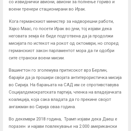
со извиднички авиони, авиони за полнење гориво и
воени тренери стационирани во Ирак.
Кога германскиот министер за надворешни работи,
Хајко Маас, го посети Ирак во јуни, тој изјави дека
неговата земја ќе биде подготвена да ја продолжи
мисијата по истекот на рокот од октомври, но според
германскиот закон парламентот мора да ги одобри
сите странски воени мисии.
Вашингтон го зголемува притисокот врз Берлин,
барајќи да ја прошири својата антитерористичка мисија
во Сирија. На барањата на САД им се спротивставува
Социјалдемократската партија, членка на владејачката
коалиција, која сака владата да го прекине својот
ангажман во Сирија оваа година.
Во декември 2018 година,
Трамп изјави дека Даеш е
поразен
и најави повлекување на 2.000 американски