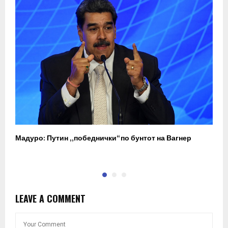
Мадуро: Путин „победнички“ по бунтот на Вагнер
О
п
LEAVE A COMMENT