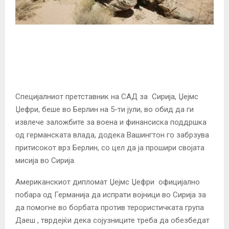
Специјалниот претставник на САД за Сирија, Џејмс
Џефри, беше во Берлин на 5-ти јули, во обид да ги
извлече заложбите за воена и финансиска поддршка
од германската влада, додека Вашингтон го забрзува
притисокот врз Берлин, со цел да ја прошири својата
мисија во Сирија.
Американскиот дипломат Џејмс Џефри официјално
побара од Германија да испрати војници во Сирија за
да помогне во борбата против терористичката група
Даеш , тврдејќи дека сојузниците треба да обезбедат