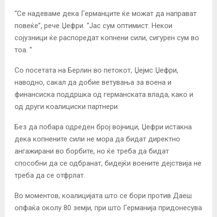
“Се надеваме дека Германците ќе можат да направат
повеќе”, рече Џефри. “Јас сум оптимист. Некои
сојузници ќе распоредат копнени сили, сигурен сум во
тоа. “
Со посетата на Берлин во петокот, Џејмс Џефри,
наводно, сакал да добие ветувања за воена и
финансиска поддршка од германската влада, како и
од други коалициски партнери.
Без да побара одреден број војници, Џефри истакна
дека копнените сили не мора да бидат директно
ангажирани во борбите, но ќе треба да бидат
способни да се одбранат, бидејќи воените дејствија не
треба да се отфрлат.
Во моментов, коалицијата што се бори против Даеш
опфаќа околу 80 земји, при што Германија придонесува