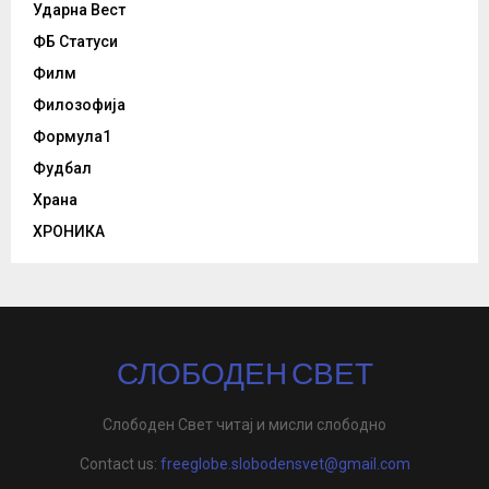
Ударна Вест
ФБ Статуси
Филм
Филозофија
Формула1
Фудбал
Храна
ХРОНИКА
СЛОБОДЕН СВЕТ
Слободен Свет читај и мисли слободно
Contact us:
freeglobe.slobodensvet@gmail.com