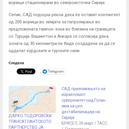
војници стационирани во североисточна Сирија.
Сепак, САД подоцна рекоа дека ќе остават контингент
од 200 војници во земјата за патролирање во
предложената тампон-зона во близина на границата
со Турција. Вашингтон и Анкара се согласија дека
зоната од 30 километри ќе биде создадена за да се
одделат курдските и турските сили.
Сподели
Telegram
САД признавањето на
израелскиот
суверенитет над Голан
има за цел
дестабилизација на
ДАРКО ТОДОРОВСКИ :
Сирија
ТРАНСАТЛАНТСКОТО
БРИСЕЛ, 26 март / ТАСС
ПАРТНЕРСТВО ЈА
/. Одлуката на