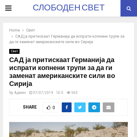
СЛОБОДЕН СВЕТ
PRIMARY
MENU
Home
Свет
САД ја притискаат Германија да испрати копнени трупи за
да ги заменат американските сили во Сирија
Свет
САД ја притискаат Германија да
испрати копнени трупи за да ги
заменат американските сили во
Сирија
by
Админ
07/07/2019
0
565
SHARE
0