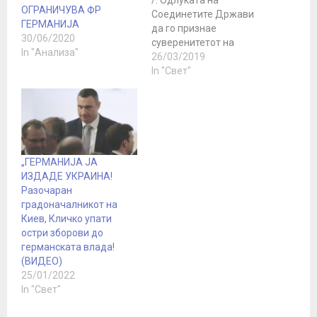
ОГРАНИЧУВА ФР
Соединетите Држави
ГЕРМАНИЈА
да го признае
30/06/2020
суверенитетот на
In "Анализа"
Израел врз дел од
26/03/2019
територијата на Сирија -
In "Свет"
Голанскита
висорамнина - има за
цел дестабилизација на
Сирија со рацете на Тел
Авив и го зголемува
ризикот од конфликт со
„ГЕРМАНИЈА ЈА
Иран, изјави за ТАСС во
ИЗДАДЕ УКРАИНА!
вторникот…
Разочаран
градоначалникот на
Киев, Кличко упати
остри зборови до
германската влада!
(ВИДЕО)
25/01/2022
In "Свет"