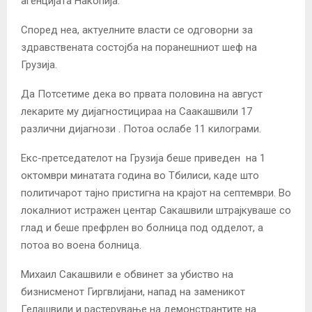
агенцијата Накопија.
Според неа, актуелните власти се одговорни за
здравствената состојба на поранешниот шеф на
Грузија.
Да Потсетиме дека во првата половина на август
лекарите му дијагностицираа на Саакашвили
17
различни дијагнози
. Потоа ослабе 11 килограми.
Екс-претседателот на Грузија
беше приведен
на 1
октомври минатата година во Тбилиси, каде што
политичарот тајно пристигна на крајот на септември. Во
локалниот истражен центар Сакашвили штрајкуваше со
глад и беше префрлен во болница под одделот, а
потоа во воена болница.
Михаил Сакашвили е
обвинет
за убиство на
бизнисменот Гиргвлијани, напад на заменикот
Гелашвили и растерување на демонстрантите на