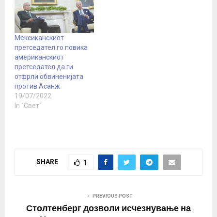
дозволиле третман за
кој претставник на ООН
рече дека се граничи со
тортура. Лекарите
Мексиканскиот
побараа од Лондон да
претседател го повика
престане со
американскиот
„психолошката тортура
претседател да ги
и медицинско
отфрли обвиненијата
запоставување на
против Асанж
Асанж…
19/07/2022
In "Свет"
SHARE
1
PREVIOUS POST
Столтенберг дозволи исчезнување на