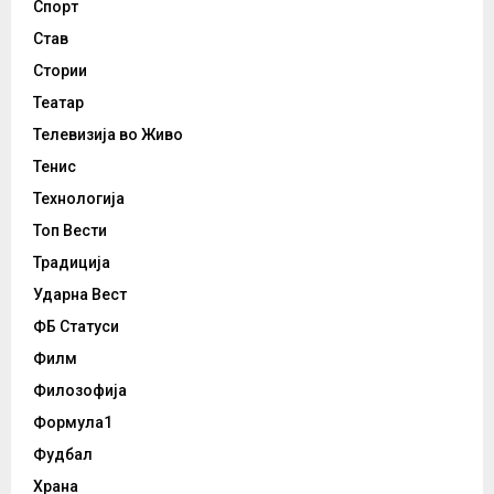
Спорт
Став
Стории
Театар
Телевизија во Живо
Тенис
Технологија
Топ Вести
Традиција
Ударна Вест
ФБ Статуси
Филм
Филозофија
Формула1
Фудбал
Храна