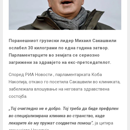
Поранешниот грузиски лидер Михаил Сакашвили
ослабел 30 килограми по една година затвор.
Парламентарците во земјата се сериозно
загрижени за здравјето на екс-претседателот.
Според
РИА Новости
, парламентарката Коба
Накопија, откако го посетила Сакашвили во клиниката,
забележала влошување на неговата здравствена
состојба.
„Тој очигледно не е добро. Тој треба да биде префрлен
во специјализирана клиника во странство, каде
лекарите ќе му пружат соодветна помош“
,
ја цитира