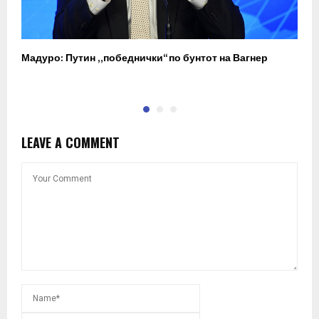
Мадуро: Путин „победнички“ по бунтот на Вагнер
О
п
LEAVE A COMMENT