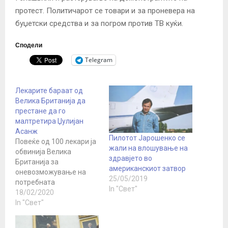
протест. Политичарот се товари и за проневера на
буџетски средства и за погром против ТВ куќи.
Сподели
Telegram
Лекарите бараат од
Велика Британија да
престане да го
малтретира Џулијан
Асанж
Пилотот Јарошенко се
Повеќе од 100 лекари ја
жали на влошување на
обвинија Велика
здравјето во
Британија за
американскиот затвор
оневозможување на
25/05/2019
потребната
In "Свет"
здравствена заштита за
18/02/2020
затворениот основач на
In "Свет"
Викиликс, Џулијан
Асанж и дека