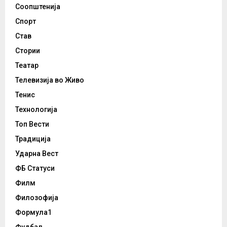
Соопштенија
Спорт
Став
Стории
Театар
Телевизија во Живо
Тенис
Технологија
Топ Вести
Традиција
Ударна Вест
ФБ Статуси
Филм
Филозофија
Формула1
Фудбал