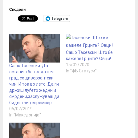
Сподели
Telegram
Сашо Тасевски: Што ќе
кажеле Грците? Овци!
15/02/2020
Сашо Тасевски: Да
In "ФБ Статуси"
оставиш без вода цел
град со диверзантски
чин. И тоа во лето. Да ги
држиш луѓето жедни и
смрдени,заслужуваш да
бидеш вицепремиер !
05/07/2019
In "Македонија"