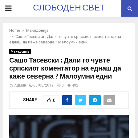
СЛОБОДЕН СВЕТ
PRIMARY
MENU
Home
Македонија
Сашо Тасевски : Дали го чувте српскиот коментатор на
еднаш да каже северна ? Малоумни едни
Македонија
Сашо Тасевски : Дали го чувте
српскиот коментатор на еднаш да
каже северна ? Малоумни едни
by
Админ
03/06/2019
0
492
SHARE
0