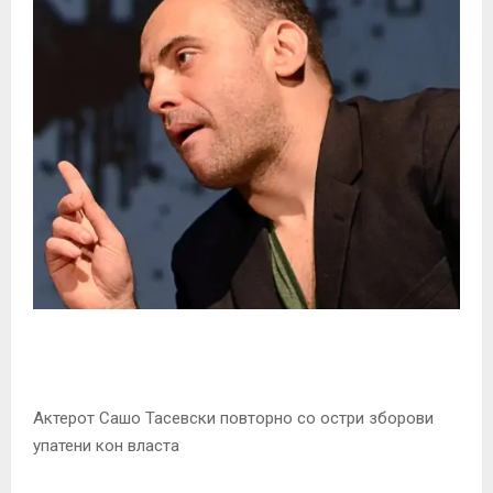
Актерот Сашо Тасевски повторно со остри зборови
упатени кон власта