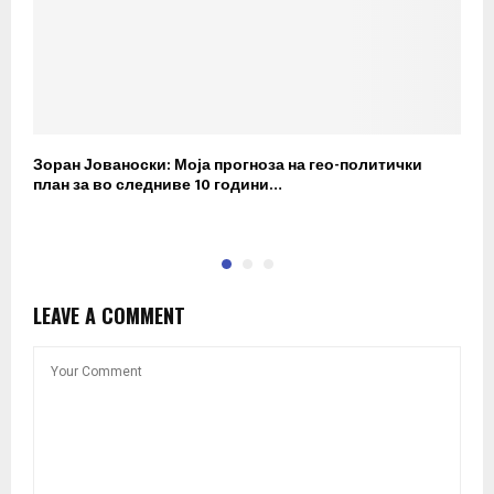
Зоран Јованоски: Моја прогноза на гео-политички
П
план за во следниве 10 години…
р
LEAVE A COMMENT