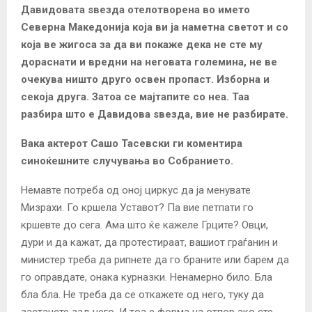
Давидовата ѕвезда отелотворена во името
Северна Македонија која ви ја наметна светот и со
која ве жигоса за да ви покаже дека не сте му
дораснати и вредни на неговата големина, не ве
очекува ништо друго освен пропаст. Изборна и
секоја друга. Затоа се мајтапите со неа. Таа
разбира што е Давидова ѕвезда, вие не разбирате.
Вака актерот Сашо Тасевски ги коментира
синоќешните случувања во Собранието.
Немавте потреба од оној циркус да ја менувате
Мизрахи. Го кршела Уставот? Па вие петпати го
кршевте до сега. Ама што ќе кажеле Грците? Овци,
дури и да кажат, да протестираат, вашиот граѓанин и
министер треба да рипнете да го браните или барем да
го оправдате, онака курназки. Ненамерно било. Бла
бла бла. Не треба да се откажете од него, туку да
застанете зад него. И тоа е форма на отпор ако сте