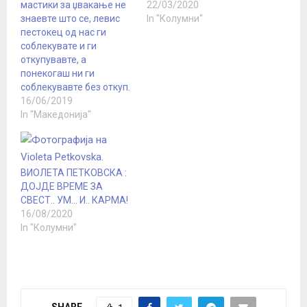
мастики за џвакање не
22/03/2020
знаевте што се, левис
In "Колумни"
пестокец од нас ги
соблекувате и ги
откупувавте, а
понекогаш ни ги
соблекувавте без откуп.
16/06/2019
In "Македонија"
ВИОЛЕТА ПЕТКОВСКА :
ДОЈДЕ ВРЕМЕ ЗА
СВЕСТ.. УМ… И.. КАРМА!
16/08/2020
In "Колумни"
SHARE