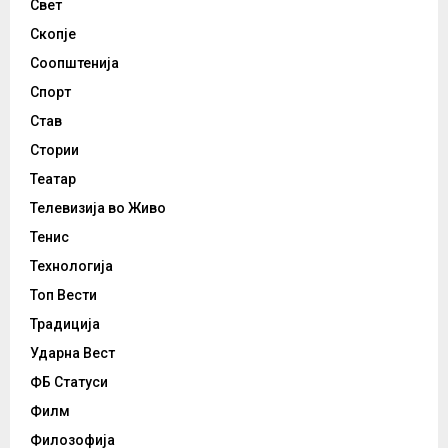
Свет
Скопје
Соопштенија
Спорт
Став
Стории
Театар
Телевизија во Живо
Тенис
Технологија
Топ Вести
Традиција
Ударна Вест
ФБ Статуси
Филм
Филозофија