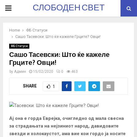
СЛОБОДЕН СВЕТ
PRIMARY
MENU
Home
ФБ Статуси
Сашо Тасевски: Што ќе кажеле Грците? Овци!
ФБ Статуси
Сашо Тасевски: Што ќе кажеле
Грците? Овци!
by
Админ
15/02/2020
0
463
SHARE
1
Ај она е горда Еврејка, очигледно од мала свесна
за страдањата на нејзиниот народ, давидовите
ѕвезди и холокаустот, ама вие кои гордо ја носите