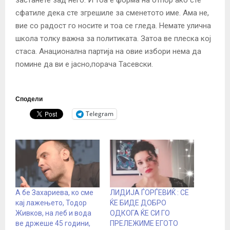
сфатиле дека сте згрешиле за сменетото име. Ама не,
вие со радост го носите и тоа се гледа. Немате улична
школа толку важна за политиката. Затоа ве плеска кој
стаса. Анационална партија на овие избори нема да
помине да ви е јасно,порача Тасевски.
Сподели
Telegram
А бе Захариева, ко сме
ЛИДИЈА ЃОРЃЕВИЌ : СЕ
кај лажењето, Тодор
ЌЕ БИДЕ ДОБРО
Живков, на леб и вода
ОДКОГА ЌЕ СИ ГО
ве држеше 45 години,
ПРЕЛЕЖИМЕ ЕГОТО