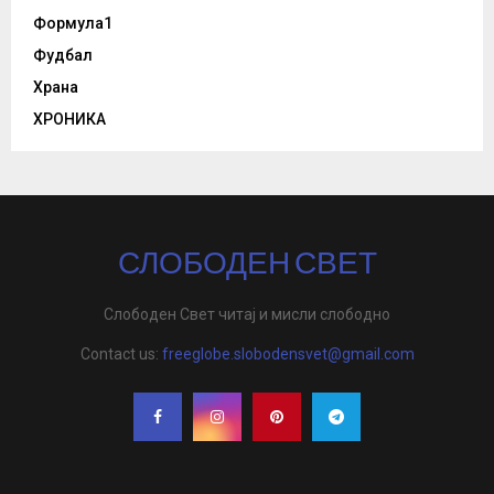
Формула1
Фудбал
Храна
ХРОНИКА
СЛОБОДЕН СВЕТ
Слободен Свет читај и мисли слободно
Contact us:
freeglobe.slobodensvet@gmail.com