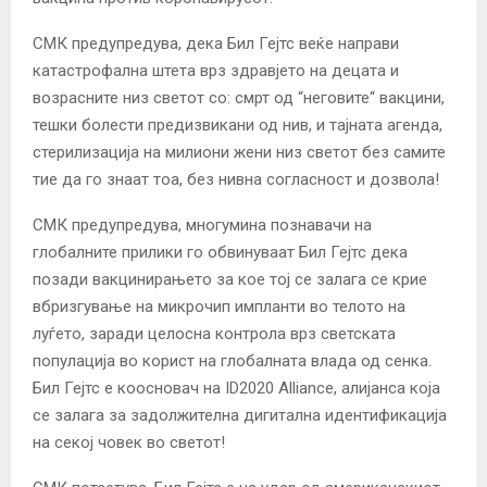
СМК предупредува, дека Бил Гејтс веќе направи
катастрофална штета врз здравјето на децата и
возрасните низ светот со: смрт од “неговите“ вакцини,
тешки болести предизвикани од нив, и тајната агенда,
стерилизација на милиони жени низ светот без самите
тие да го знаат тоа, без нивна согласност и дозвола!
СМК предупредува, многумина познавачи на
глобалните прилики го обвинуваат Бил Гејтс дека
позади вакцинирањето за кое тој се залага се крие
вбризгување на микрочип импланти во телото на
луѓето, заради целосна контрола врз светската
популација во корист на глобалната влада од сенка.
Бил Гејтс е коосновач на ID2020 Alliance, алијанса која
се залага за задолжителна дигитална идентификација
на секој човек во светот!