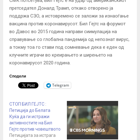
СМК потсетува, Бил Гејтс е на удар од американскиот
претседател Доналд Трамп, откако отворено ја
поддржа СЗО, а истовремено се заложи за изнаоѓање
вакцина против коронавирусот. Бил Гејтс на форумот
во Давос во 2015 година направи сиимулација на
справување со глобална пандемија од непознат вирус,
а токму тоа го стави под сомневање дека е еден од
клучните играчи во креирањето и ширењето на
коронавирусот 2020 година.
Сподели
Telegram
СТОП БИЛ ГЕЈТС :
Петиција до Белата
Куќа да ги истражи
активностите на Бил
Гејтс против човештвото
Петицијата за истрага