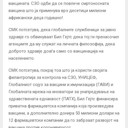
вакцината. СЗО одби да се повлече смртоносната
вакцина што ја применува врз десетици милиони
африкански деца годишно!
СМК потсетува, дека глобалните службеници за јавно
здравје го обвинуваат Бил Гејтс дека тој ги пренасочил
агенциите да му служат на личната филозофија, дека
доброто здравје доаѓа само со вакцинација на
населението.
СМК потсетува, покрај тоа што ја користи својата
филантропија за контрола на СЗО, УНИЦЕФ,
Глобалниот сојуз за вакцини и имунизација (ГАВИ) и
Глобалната мрежа на иноватори за унапредување на
здравствената еднаквост (ПАТХ), Бил Гејтс финансира
приватна фармацевтска компанија која произведува
вакцини, а дополнително донира 50 милиони долари на
12 фармацевтски компании да го забрзаат развојот на
вакцина против коронавирусот.