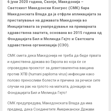
6 јуни 2020 година, Скопје, Македонија –
Светскиот Македонски Конгрес (СМК) бара
Македонската Влада да ја отфрли апликацијата за
пристапување на државата Македонија во
Иницијативата за унапредување на примарната
здравствена заштита, основана во 2015 година од
Фондацијата Бил и Мелинда Гејтс и Светската
здравствена организација (СЗО).
СМК смета дека Македонија не треба да биде првата
и единствена држава во Европа во која ќе се
спроведува проектот за деветовалентна вакцина
против ХПВ (humani pаpiloma virus) инфекции како
полово преносливи болести и причина за речиси сите
случаи на рак на грлото на матката, донација на
Фондацијата Бил и Мелинда Гејтс!
СМК предупредува, Македонската Влада да има
предвид, дека Соединетите Американски Држави