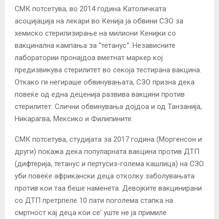
СМК потсетува, во 2014 година Католичката
асоцијација на лекари во Кенија ја обвини СЗО за
хемиско стерилизирање на милиони Кенијки со
вакцинална кампања за “тетанус“. Независните
лаборатории пронајдоа вметнат маркер кој
предизвикува стерилитет во секоја тестирана вакцина.
Откако ги негираше обвинувањата, СЗО призна дека
повеќе од една деценија развива вакцини против
стерилитет. Слични обвинувања дојдоа и од Танзанија,
Никарагва, Мексико и Филипините.
СМК потсетува, студијата за 2017 година (Моргенсон и
други) покажа дека популарната вакцина против ДТП
(дифтерија, тетанус и пертусиз-голема кашлица) на СЗО
уби повеќе африкански деца отколку заболувањата
против кои таа беше наменета. Девојките вакцинирани
со ДТП претрпеле 10 пати поголема стапка на
смртност кај деца кои се’ уште не ја примиле