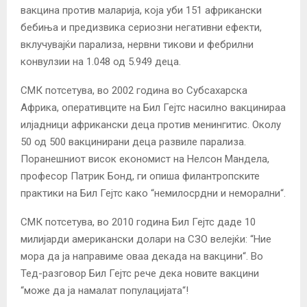
вакцина против маларија, која уби 151 африкански
бебиња и предизвика сериозни негативни ефекти,
вклучувајќи парализа, нервни тикови и фебрилни
конвулзии на 1.048 од 5.949 деца.
СМК потсетува, во 2002 година во Субсахарска
Африка, оперативците на Бил Гејтс насилно вакцинираа
илјадници африкански деца против менингитис. Околу
50 од 500 вакцинирани деца развиле парализа.
Поранешниот висок економист на Нелсон Мандела,
професор Патрик Бонд, ги опиша филантропските
практики на Бил Гејтс како “немилосрдни и неморални“.
СМК потсетува, во 2010 година Бил Гејтс даде 10
милијарди американски долари на СЗО велејќи: “Ние
мора да ја направиме оваа декада на вакцини“. Во
Тед-разговор Бил Гејтс рече дека новите вакцини
“може да ја намалат популацијата“!