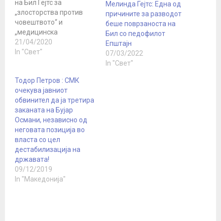
на Бил Гејтс за
Мелинда Гејтс: Една од
„злосторства против
причините за разводот
човештвото“ и
беше поврзаноста на
„медицинска
Бил со педофилот
злоупотреба“ се здоби
21/04/2020
Епштајн
со неверојатни 289.000
In "Свет"
07/03/2022
потписи од загрижените
In "Свет"
граѓани, што е речиси
Тодор Петров : СМК
трипати повеќе од
очекува јавниот
бројот потребен за да се
обвинител да ја третира
добие одговор од
заканата на Бујар
Белата куќа. Бидејќи
Османи, независно од
петицијата е стара само
неговата позиција во
десет дена, таа може да
власта со цел
достигне половина…
дестабилизација на
државата!
09/12/2019
In "Македонија"