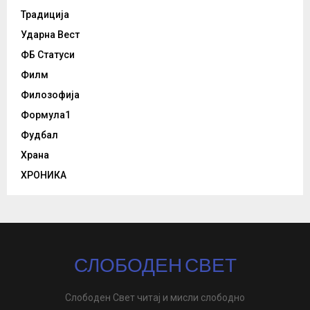
Традиција
Ударна Вест
ФБ Статуси
Филм
Филозофија
Формула1
Фудбал
Храна
ХРОНИКА
СЛОБОДЕН СВЕТ
Слободен Свет читај и мисли слободно