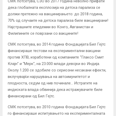
СМК потсетува, СЗО во 2017 година неволно прифати
дека глобалната експлозија на детска парализа се
должи претежно на вакцинирањето: до 2018 година,
70% од случаите на детска парализа биле вакцинирани!
Најстрашните епидемии во Конго, Авганистан и
Филипините се поврзани со вакцините!
СМК потсетува, во 2014 година Фондацијата Бил Гејтс
финансираше тестови на експериментални вакцини
против ХПВ, изработени од компаниите “Глаксо Смит
Клајн” и “Мерк”, на 23.000 млади девојки во Индија.
Околу 1.200 се здобиле со сериозни несакани ефекти,
вклучувајќи нарушувања на автоимунитетот и
плодноста, седум од нив починале… Истрагите на
индиската влада обвинија дека истражувачите биле
финансирани од Бил Гејтс.
СМК потсетува, во 2010 година Фондацијата Бил Гејтс
го финансираше испитувањето на експерименталната