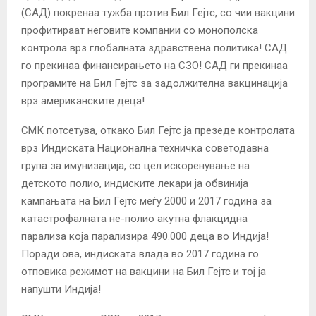
(САД) покренаа тужба против Бил Гејтс, со чии вакцини
профитираат неговите компании со монополска
контрола врз глобалната здравствена политика! САД
го прекинаа финансирањето на СЗО! САД ги прекинаа
програмите на Бил Гејтс за задолжителна вакцинација
врз американските деца!
СМК потсетува, откако Бил Гејтс ја презеде контролата
врз Индиската Национална техничка советодавна
група за имунизација, со цел искоренување на
детското полио, индиските лекари ја обвинија
кампањата на Бил Гејтс меѓу 2000 и 2017 година за
катастрофалната не-полио акутна флакцидна
парализа која парализира 490.000 деца во Индија!
Поради ова, индиската влада во 2017 година го
отповика режимот на вакцини на Бил Гејтс и тој ја
напушти Индија!