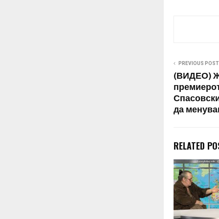
предизборна 
цел, како што
да добијат ли
сѐ ќе работат
PREVIOUS POST
(ВИДЕО) Ж
премиерот
Спасовски
да менува
RELATED PO