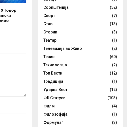
Соопштенија
(52)
30 Тодор
ински
Спорт
(7)
живо
Став
(13)
Стории
(3)
Театар
(1)
Телевизија во Живо
(2)
Тенис
(60)
Технологија
(2)
Топ Вести
(12)
Традиција
(1)
Ударна Вест
(12)
ФБ Статуси
(103)
Филм
(4)
Филозофија
(1)
Формула1
(3)