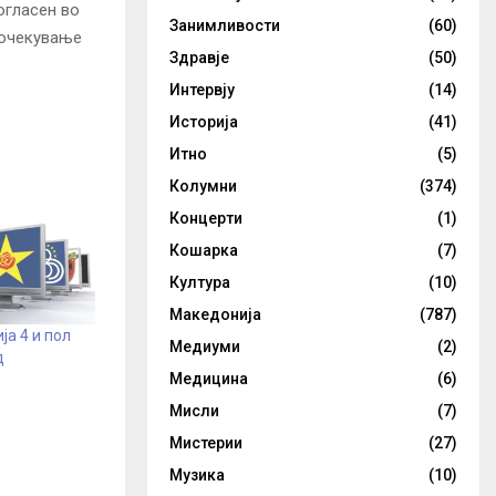
огласен во
Занимливости
(60)
 очекување
Здравје
(50)
Интервју
(14)
Историја
(41)
Итно
(5)
Колумни
(374)
Концерти
(1)
Кошарка
(7)
Култура
(10)
Македонија
(787)
ја 4 и пол
Медиуми
(2)
д
Медицина
(6)
)
Мисли
(7)
Мистерии
(27)
Музика
(10)