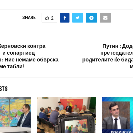
коалиција, со
 вели граѓаните
дери кои пред
SHARE
2
…
ерновски контра
Путин : Дод
 и сопартиец
претседател
 : Ние немаме обврска
родителите ќе бида
ме табли!
м
STS