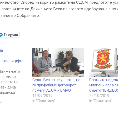
инителство.
Според извори во рамките на СДСМ, предлогот е ус
о пратениците на Движењето Беса и неговото одобрување е во
ување во Собранието.
Telegram
ја
а коалиција
Движењето
асами, кој
Села : Без наше учество, не
Партиите подели
 посета на
го прифаќаме договорот
милиони евра о
јави дека
помеѓу СДСМ и ВМРО
буџетот(ВИДЕО
рикански
11/09/2019
26/10/2019
со кои се
In "Политика"
In "Политика"
оздравиле
а"
лидерите на
са за