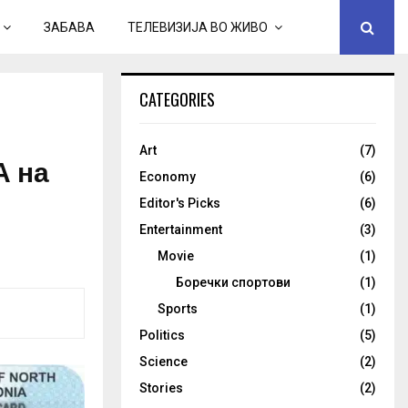
ЗАБАВА
ТЕЛЕВИЗИЈА ВО ЖИВО
CATEGORIES
Art
(7)
А на
Economy
(6)
Editor's Picks
(6)
Entertainment
(3)
Movie
(1)
Боречки спортови
(1)
Sports
(1)
Politics
(5)
Science
(2)
Stories
(2)