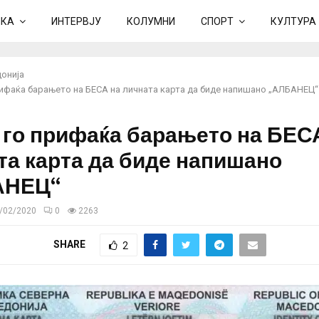
ИКА
ИНТЕРВЈУ
КОЛУМНИ
СПОРТ
КУЛТУРА
онија
ифаќа барањето на БЕСА на личната карта да биде напишано „АЛБАНЕЦ“
го прифаќа барањето на БЕС
та карта да биде напишано
АНЕЦ“
/02/2020
0
2263
SHARE
2