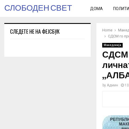
СЛОБОДЕН СВЕТ
ДОМА
ПОЛИТ
СЛЕДЕТЕ НЕ НА ФЕЈСБУК
Home
Макед
СДСМ го пр
Македонија
СДСМ 
лична
„АЛБ
by
Админ
13