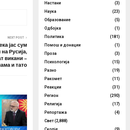
Настани
(3)
Наука
(23)
Образование
(5)
Одбојка
(1)
Политика
(181)
NEXT POST
ека јас сум
Помош и донации
(1)
 на Русија,
Проза
(3)
т викани –
Психологија
(15)
ама и тато
Разно
(19)
Ракомет
(11)
Реакции
(31)
Регион
(290)
Религија
(17)
Репортажа
(4)
Свет
(2,888)
Скопје
(9)