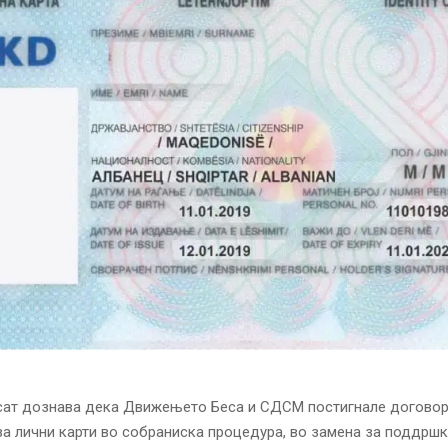
сат дознава дека Движењето Беса и СДСМ постигнале договор
за лични карти во собраниска процедура, во замена за поддршк