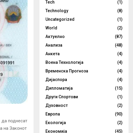
Tech
(1)
Technology
(8)
Uncategorized
(1)
World
(2)
Актуелно
(87)
Анализа
(48)
Анкета
(4)
Воена Технологија
(4)
Временска Прогноза
(4)
Дијаспора
(4)
Дипломатија
(15)
Други Спортови
(1)
Духовност
(2)
Европа
(90)
 да поднесат
Екологија
(2)
а на Законот
Економија
(45)