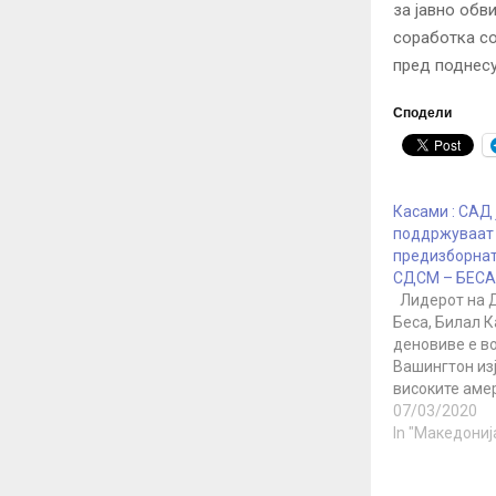
за јавно обв
соработка с
пред поднес
Сподели
Касами : САД 
поддржуваат
предизборнат
СДСМ – БЕСА
Лидерот на 
Беса, Билал К
деновиве е во
Вашингтон из
високите аме
претставници 
07/03/2020
сретнал ја п
In "Македониј
одлуката на 
СДСМ и на Бе