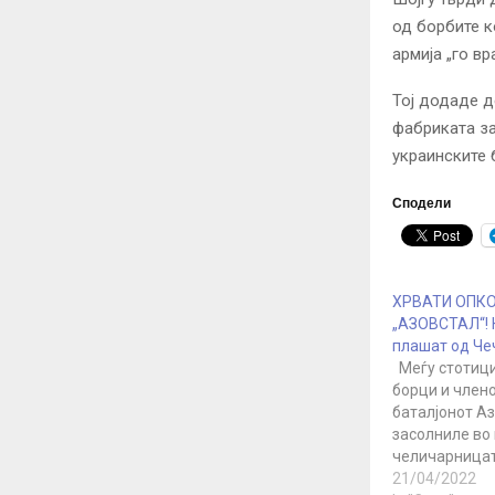
од борбите к
армија „го вр
Тој додаде д
фабриката за
украинските 
Сподели
ХРВАТИ ОПК
„АЗОВСТАЛ“! 
плашат од Че
Меѓу стотици
борци и член
баталјонот Аз
засолниле во
челичарницат
Мариупол има
21/04/2022