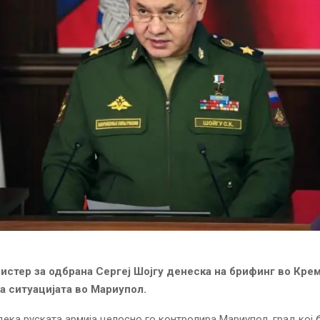
истер за одбрана Сергеј Шојгу денеска на брифинг во Кре
а ситуацијата во Мариупол.
дека руската армија целосно го контролира Мариупол, град кој