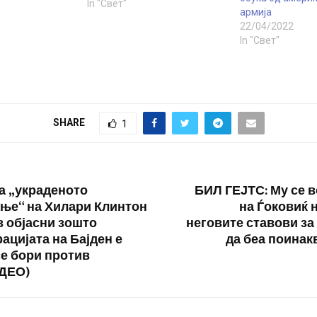
вати - еден
украинскиот пристанишен
In "Свет"
армија
 тројца
град Мариупол и најави дека
22/04/2022
 се членови на
сака таа да остане под
In "Свет"
атските
блокада. Рускиот министер
за одбрана Сергеј Шојгу
боровите на
денеска го информирал
тел кој
Путин дека Мариупол е
 ги контактирал
окупиран, како…
SHARE
1
а „украденото
БИЛ ГЕЈТС: Му се 
ње“ на Хилари Клинтон
на Ѓоковиќ 
з објасни зошто
неговите ставови за
ацијата на Бајден е
да беа поина
се бори против
ИДЕО)