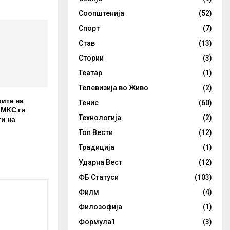
Соопштенија
(52)
Спорт
(7)
Став
(13)
Стории
(3)
Театар
(1)
Телевизија во Живо
(2)
вите на
Тенис
(60)
 МКС ги
и на
Технологија
(2)
Топ Вести
(12)
Традиција
(1)
Ударна Вест
(12)
ФБ Статуси
(103)
Филм
(4)
Филозофија
(1)
Формула1
(3)