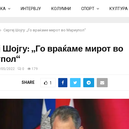
ИКА
ИНТЕРВЈУ
КОЛУМНИ
СПОРТ
КУЛТУРА
Сергеј Шојгу: „Го враќаме мирот во Мариупол“
 Шојгу: „Го враќаме мирот во
пол“
/05/2022
0
179
SHARE
1