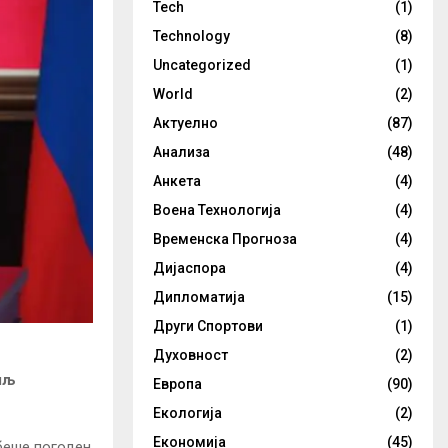
Tech
(1)
Technology
(8)
Uncategorized
(1)
World
(2)
Актуелно
(87)
Анализа
(48)
Анкета
(4)
Воена Технологија
(4)
Временска Прогноза
(4)
Дијаспора
(4)
Дипломатија
(15)
Други Спортови
(1)
Духовност
(2)
мљ
Европа
(90)
Екологија
(2)
Економија
(45)
 беше погоден