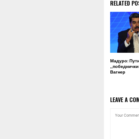
RELATED PO
Мадуро: Пут
„победнички“
Вагнер
LEAVE A CO