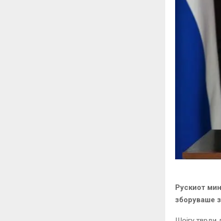
Рускиот мин
зборуваше з
Шојгу тврди 