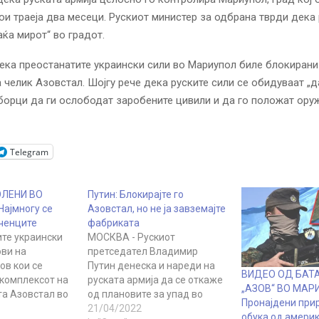
ои траеја два месеци.
Рускиот министер за одбрана тврди дека
аќа мирот“ во градот.
ека преостанатите украински сили во Мариупол биле блокирани
 челик Азовстал. Шојгу рече дека руските сили се обидуваат „д
борци да ги ослободат заробените цивили и да го положат оруж
Telegram
ОЛЕНИ ВО
Путин: Блокирајте го
Најмногу се
Азовстал, но не ја завземајте
ченците
фабриката
те украински
МОСКВА - Рускиот
ови на
претседател Владимир
ов кои се
Путин денеска и нареди на
ВИДЕО ОД БА
 комплексот на
руската армија да се откаже
„АЗОВ“ ВО МАР
а Азовстал во
од плановите за упад во
Пронајдени при
 најмалку
фабриката Азовстал во
21/04/2022
обука од амери