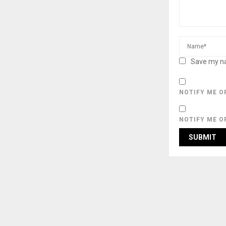
Save my na
NOTIFY ME O
NOTIFY ME O