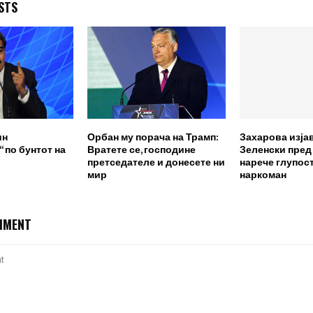
STS
ин
Орбан му порача на Трамп:
Захарова изја
 по бунтот на
Вратете се, господине
Зеленски пред
претседателе и донесете ни
нарече глупост
мир
наркоман
MMENT