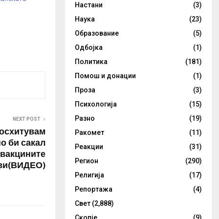
Настани
(3)
Наука
(23)
Образование
(5)
Одбојка
(1)
Политика
(181)
Помош и донации
(1)
Проза
(3)
Психологија
(15)
Разно
(19)
NEXT POST
восхитувам
Ракомет
(11)
но би сакал
Реакции
(31)
 вакцините
Регион
(290)
кви(ВИДЕО)
Религија
(17)
Репортажа
(4)
Свет
(2,888)
Скопје
(9)