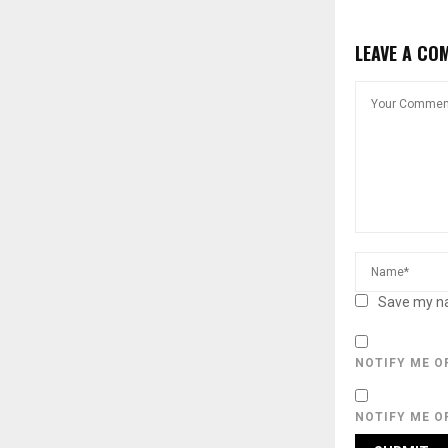
LEAVE A CO
Save my na
NOTIFY ME O
NOTIFY ME O