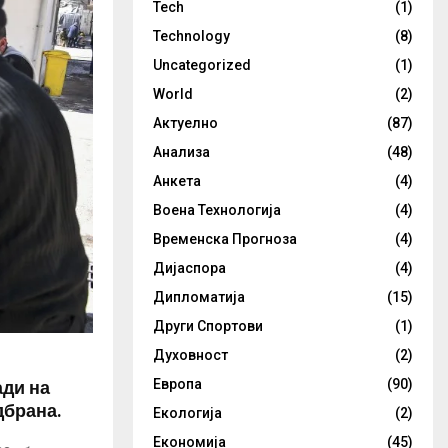
Tech
(1)
Technology
(8)
Uncategorized
(1)
World
(2)
Актуелно
(87)
Анализа
(48)
Анкета
(4)
Воена Технологија
(4)
Временска Прогноза
(4)
Дијаспора
(4)
Дипломатија
(15)
Други Спортови
(1)
Духовност
(2)
ади на
Европа
(90)
дбрана.
Екологија
(2)
Економија
(45)