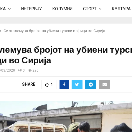
ИКА
ИНТЕРВЈУ
КОЛУМНИ
СПОРТ
КУЛТУРА
Се зголемува бројот на убиени турски војници во Сирија
олемува бројот на убиени турс
ци во Сирија
/03/2020
0
290
SHARE
1