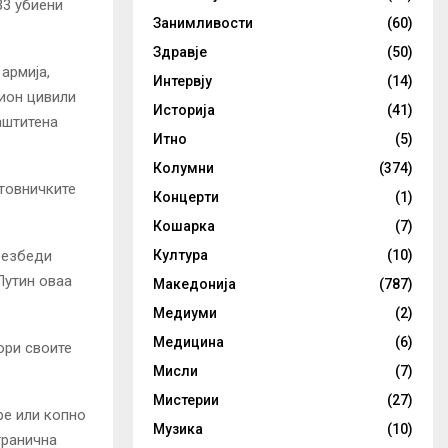
33 убиени
Занимливости
(60)
Здравје
(50)
 армија,
Интервју
(14)
ион цивили
Историја
(41)
аштитена
Итно
(5)
Колумни
(374)
нтовничките
Концерти
(1)
Кошарка
(7)
Култура
(10)
безбеди
Путин оваа
Македонија
(787)
Медиуми
(2)
Медицина
(6)
ори своите
Мисли
(7)
Мистерии
(27)
ре или копно
Музика
(10)
гранична