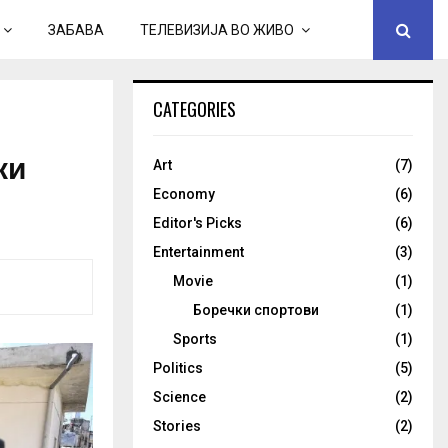
ЗАБАВА
ТЕЛЕВИЗИЈА ВО ЖИВО
CATEGORIES
ки
Art
(7)
Economy
(6)
Editor's Picks
(6)
Entertainment
(3)
Movie
(1)
Боречки спортови
(1)
Sports
(1)
Politics
(5)
Science
(2)
Stories
(2)