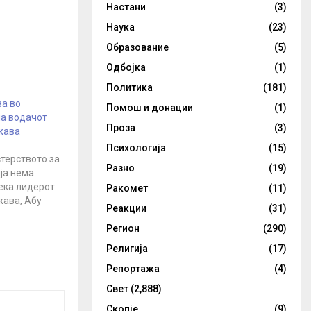
Настани
(3)
Наука
(23)
Образование
(5)
Одбојка
(1)
Политика
(181)
ва во
Помош и донации
(1)
на водачот
Проза
(3)
жава
Психологија
(15)
терството за
Разно
(19)
ја нема
ека лидерот
Ракомет
(11)
жава, Абу
Реакции
(31)
 е убиен во
Регион
(290)
 се сомнева
 случила
Религија
(17)
јави
Репортажа
(4)
 Игор
Свет
(2,888)
Скопје
(9)