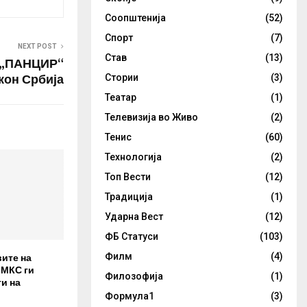
о за одбрана
доверливи
Соопштенија
(52)
Спорт
(7)
NEXT POST
Став
(13)
а„ПАНЦИР“
 кон Србија
Стории
(3)
Театар
(1)
Телевизија во Живо
(2)
Тенис
(60)
Технологија
(2)
Топ Вести
(12)
Традиција
(1)
Ударна Вест
(12)
ФБ Статуси
(103)
вите на
Филм
(4)
 МКС ги
Филозофија
(1)
и на
Формула1
(3)