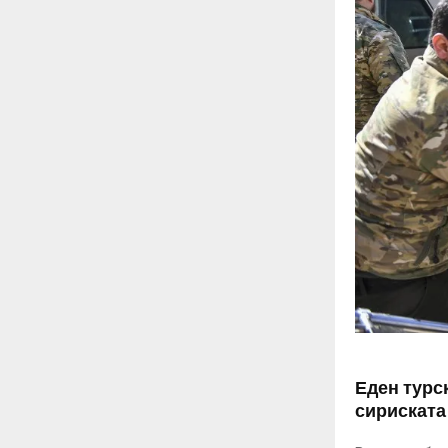
Еден турск
сириската