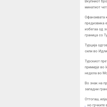
Вкупниот бро
минатиот чет
Офанзивата к
предизвика е
избегаа од з
граница со Ту
Турција одго
сили во Идли
Турскиот пре
примирје во 
недела во Мо
Во знак на п
западни гра
Оттогаш, илј
,
но грчките 