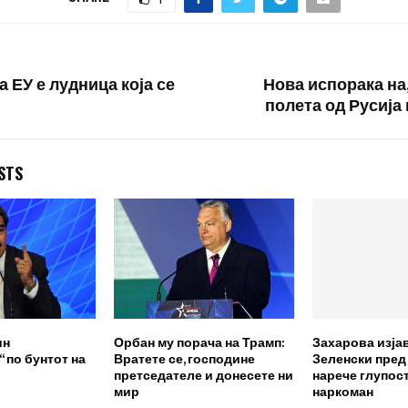
ајбрежната
со…
„Министерствот
на Русија нема 
информации за
операцијата…
 ЕУ е лудница која се
Нова испорака н
полета од Русија
STS
ин
Орбан му порача на Трамп:
Захарова изја
 по бунтот на
Вратете се, господине
Зеленски пред
претседателе и донесете ни
нарече глупост
мир
наркоман