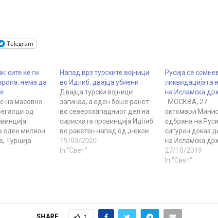
Telegram
и: сите ќе ги
Напад врз турските војници
Русија се сомне
вропа, нема да
во Идлиб, двајца убиени
ликвидацијата 
ме
Двајца турски војници
на Исламска др
е на масовно
загинаа, а еден беше ранет
МОСКВА, 27
егалци од
во северозападниот дел на
октомври.Минис
овинција
сириската провинција Идлиб
одбрана на Руси
а еден милион
во ракетен напад од „некои
сигурен доказ д
, Турција
радикални групи“. Соопшти
19/03/2020
на Исламска др
а повеќе да не
Турското Министерство за
In "Свет"
Бакр ал-Багдади
27/10/2019
ириските
одбрана денес. Турција, која
акција на САД и
In "Свет"
е обидуваат да
ги поддржува бунтовниците
дека некогаш се
ропа по копно и
кои се спротивставуваат на
таква акција, из
а Ројтерс
власта на сирискиот
портпаролот на
јален
претседател Башар ал Асад,
министерството,
На турската
пред две недели се согласи
Конашенков.
SHARE
1