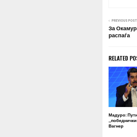
полиција, кр
стража…
PREVIOUS POST
За Окамура
распаѓа
RELATED PO
Мадуро: Пут
„победнички“
Вагнер