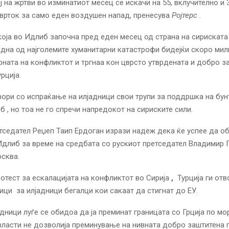
ј на жртви во изминатиот месец се искачи на 55, вклучително и 
врток за само еден воздушен напад, пренесува
Ројтерс
.
оја во Идлиб започна пред еден месец од страна на сириската
дна од најголемите хуманитарни катастрофи бидејќи скоро мил
оната на конфликтот и тргнаа кон цврсто утврдената и добро з
рција.
вори со испраќање на илјадници свои трупи за поддршка на бу
б , но тоа не го спречи напредокот на сириските сили.
тседател Реџеп Таип Ердоган изрази надеж дека ќе успее да о
Идлиб за време на средбата со рускиот претседател Владимир 
сква.
ротест за ескалацијата на конфликтот во Сирија
,
Турција ги отв
ници
за илјадници бегалци кои сакаат да стигнат до ЕУ.
адници луѓе се обидоа да ја преминат границата со Грција по мо
власти не дозволија преминување на нивната добро заштитена 